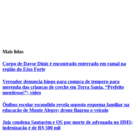
Mais lidas
Corpo de Dayse Diniz é encontrado enterrado em ramal na
região do Eixo Forte
Vereador denuncia bingo para compra de tempero para
merenda das crianças de creche em Terra Santa. “Prefeito
mentiroso!”; vídeo
Ônibus escolar escondido revela suposto esquema familiar na
educação de Monte Alegre; drone flagrou o veículo
Juiz condena Santarém e OS por morte de advogada no HMS;
indenização é de R$ 500 mil