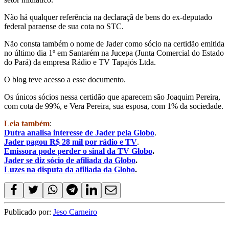
Não há qualquer referência na declaraçã de bens do ex-deputado
federal paraense de sua cota no STC.
Não consta também o nome de Jader como sócio na certidão emitida
no último dia 1º em Santarém na Jucepa (Junta Comercial do Estado
do Pará) da empresa Rádio e TV Tapajós Ltda.
O blog teve acesso a esse documento.
Os únicos sócios nessa certidão que aparecem são Joaquim Pereira,
com cota de 99%, e Vera Pereira, sua esposa, com 1% da sociedade.
Leia também
:
Dutra analisa interesse de Jader pela Globo
.
Jader pagou R$ 28 mil por rádio e TV
.
Emissora pode perder o sinal da TV Globo
.
Jader se diz sócio de afiliada da Globo
.
Luzes na disputa da afiliada da Globo
.
Publicado por:
Jeso Carneiro