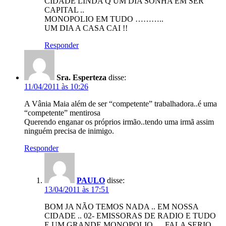
CIDADE LINDA Q UM DIA SONHA EM SER
CAPITAL ..
MONOPOLIO EM TUDO ………..
UM DIA A CASA CAI !!
Responder
Sra. Esperteza
disse:
11/04/2011 às 10:26
A Vânia Maia além de ser “competente” trabalhadora..é uma
“competente” mentirosa
Querendo enganar os próprios irmão..tendo uma irmã assim
ninguém precisa de inimigo.
Responder
PAULO
disse:
13/04/2011 às 17:51
BOM JA NÃO TEMOS NADA .. EM NOSSA
CIDADE .. 02- EMISSORAS DE RADIO E TUDO
E UM GRANDE MONOPOLIO … FALA SERIO