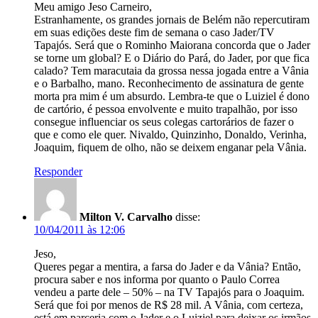
Meu amigo Jeso Carneiro,
Estranhamente, os grandes jornais de Belém não repercutiram
em suas edições deste fim de semana o caso Jader/TV
Tapajós. Será que o Rominho Maiorana concorda que o Jader
se torne um global? E o Diário do Pará, do Jader, por que fica
calado? Tem maracutaia da grossa nessa jogada entre a Vânia
e o Barbalho, mano. Reconhecimento de assinatura de gente
morta pra mim é um absurdo. Lembra-te que o Luiziel é dono
de cartório, é pessoa envolvente e muito trapalhão, por isso
consegue influenciar os seus colegas cartorários de fazer o
que e como ele quer. Nivaldo, Quinzinho, Donaldo, Verinha,
Joaquim, fiquem de olho, não se deixem enganar pela Vânia.
Responder
Milton V. Carvalho
disse:
10/04/2011 às 12:06
Jeso,
Queres pegar a mentira, a farsa do Jader e da Vânia? Então,
procura saber e nos informa por quanto o Paulo Correa
vendeu a parte dele – 50% – na TV Tapajós para o Joaquim.
Será que foi por menos de R$ 28 mil. A Vânia, com certeza,
está em parceria com o Jader e o Luiziel para deixar os irmãos