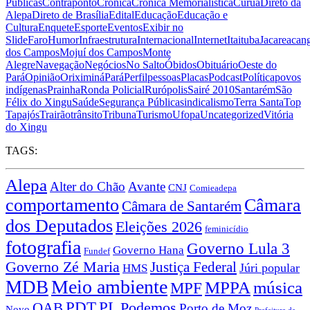
Públicas
Contraponto
Crônica
Crônica Memorialística
Curuá
Direto da
Alepa
Direto de Brasília
Edital
Educação
Educação e
Cultura
Enquete
Esporte
Eventos
Exibir no
Slide
Faro
Humor
Infraestrutura
Internacional
Internet
Itaituba
Jacareacan
dos Campos
Mojuí dos Campos
Monte
Alegre
Navegação
Negócios
No Salto
Óbidos
Obituário
Oeste do
Pará
Opinião
Oriximiná
Pará
Perfil
pessoas
Placas
Podcast
Política
povos
indígenas
Prainha
Ronda Policial
Rurópolis
Sairé 2010
Santarém
São
Félix do Xingu
Saúde
Segurança Pública
sindicalismo
Terra Santa
Top
Tapajós
Trairão
trânsito
Tribuna
Turismo
Ufopa
Uncategorized
Vitória
do Xingu
TAGS:
Alepa
Alter do Chão
Avante
CNJ
Comieadepa
comportamento
Câmara
Câmara de Santarém
dos Deputados
Eleições 2026
feminicídio
fotografia
Governo Lula 3
Governo Hana
Fundef
Governo Zé Maria
Justiça Federal
Júri popular
HMS
Meio ambiente
MDB
MPPA
música
MPF
PDT
PL
OAB
Podemos
Porto de Moz
Novo