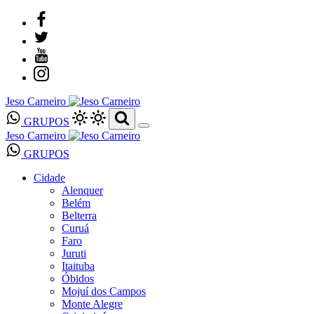
Jeso Carneiro
GRUPOS
Jeso Carneiro
GRUPOS
Cidade
Alenquer
Belém
Belterra
Curuá
Faro
Juruti
Itaituba
Óbidos
Mojuí dos Campos
Monte Alegre