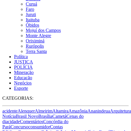
Curuá
Faro
Juruti
Itaituba
Óbidos
Mojuí dos Campos
Monte Alegre
Oriximiná
Rurópolis
Terra Santa
Política
JUSTIÇA
POLÍCIA
Mineração
Educação
Negócios
Esporte
CATEGORIAS:
acidente
Alenquer
Almeirim
Altamira
Amazônia
Ananindeua
Arquitetura
Notícia
Brasil Novo
Brasília
Cametá
Cenas do
dia
cidade
Comentários
Concórdia do
Pará
Concurso
consumidor
Contas