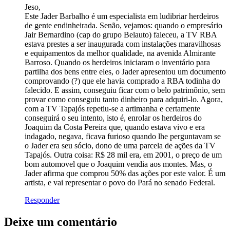
Jeso,
Este Jader Barbalho é um especialista em ludibriar herdeiros
de gente endinheirada. Senão, vejamos: quando o empresário
Jair Bernardino (cap do grupo Belauto) faleceu, a TV RBA
estava prestes a ser inaugurada com instalações maravilhosas
e equipamentos da melhor qualidade, na avenida Almirante
Barroso. Quando os herdeiros iniciaram o inventário para
partilha dos bens entre eles, o Jader apresentou um documento
comprovando (?) que ele havia comprado a RBA todinha do
falecido. E assim, conseguiu ficar com o belo patrimônio, sem
provar como conseguiu tanto dinheiro para adquiri-lo. Agora,
com a TV Tapajós repetiu-se a artimanha e certamente
conseguirá o seu intento, isto é, enrolar os herdeiros do
Joaquim da Costa Pereira que, quando estava vivo e era
indagado, negava, ficava furioso quando lhe perguntavam se
o Jader era seu sócio, dono de uma parcela de ações da TV
Tapajós. Outra coisa: R$ 28 mil era, em 2001, o preço de um
bom automovel que o Joaquim vendia aos montes. Mas, o
Jader afirma que comprou 50% das ações por este valor. É um
artista, e vai representar o povo do Pará no senado Federal.
Responder
Deixe um comentário