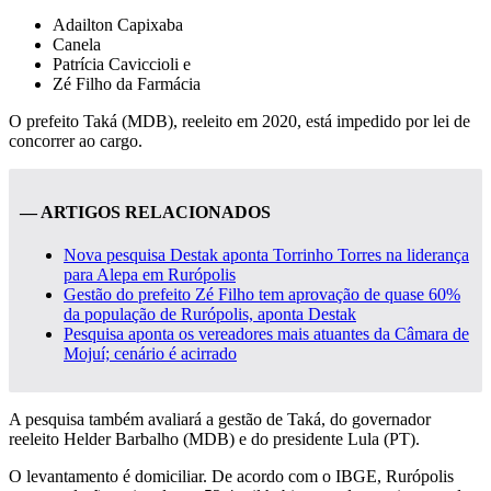
Adailton Capixaba
Canela
Patrícia Caviccioli e
Zé Filho da Farmácia
O prefeito Taká (MDB), reeleito em 2020, está impedido por lei de
concorrer ao cargo.
— ARTIGOS RELACIONADOS
Nova pesquisa Destak aponta Torrinho Torres na liderança
para Alepa em Rurópolis
Gestão do prefeito Zé Filho tem aprovação de quase 60%
da população de Rurópolis, aponta Destak
Pesquisa aponta os vereadores mais atuantes da Câmara de
Mojuí; cenário é acirrado
A pesquisa também avaliará a gestão de Taká, do governador
reeleito Helder Barbalho (MDB) e do presidente Lula (PT).
O levantamento é domiciliar. De acordo com o IBGE, Rurópolis