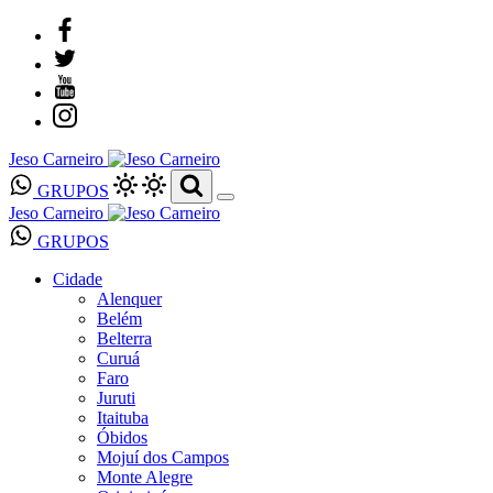
Jeso Carneiro
GRUPOS
Jeso Carneiro
GRUPOS
Cidade
Alenquer
Belém
Belterra
Curuá
Faro
Juruti
Itaituba
Óbidos
Mojuí dos Campos
Monte Alegre