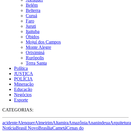
Belém
Belterra
Curuá
Faro
Juruti
Itaituba
Óbidos
Mojuí dos Campos
Monte Alegre
Oriximiná
Rurópolis
Terra Santa
Política
JUSTIÇA
POLÍCIA
Mineração
Educação
Negócios
Esporte
CATEGORIAS:
acidente
Alenquer
Almeirim
Altamira
Amazônia
Ananindeua
Arquitetura
Notícia
Brasil Novo
Brasília
Cametá
Cenas do