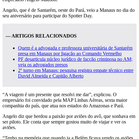
Angelo, que é de Santarém, oeste do Pará, veio a Manaus no dia do
seu aniversário para participar do Spotter Day.
— ARTIGOS RELACIONADOS
Quem é a advogada e professora universitária de Santarém
presa em Manaus por ligação ao Comando Vermelho
PF desarticula núcleo jurídico de facção criminosa no AM;
veja os advogados presos
2º turno em Manaus: pesquisa registra empate técnico entre
David Almeida e Capitão Alberto
“A viagem é um presente que resolvi me dar”, explicou. O
empresário foi convidado pela MAP Linhas Aéreas, sexta maior
companhia do país, que atua nos estados do Amazonas e Pará.
Angelo diz que herdou a paixão por aviões do avô, que sonhava em
ser piloto. Ele conta que sempre gostou muito de viajar e ver os
aviões.
“Tenho na memória que quando ia a Belém ficava vendo os aviões