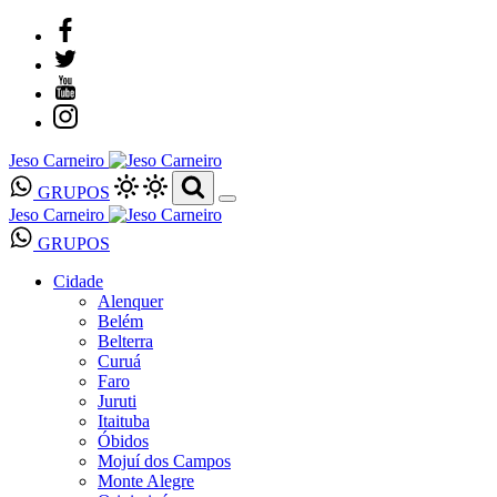
Jeso Carneiro
GRUPOS
Jeso Carneiro
GRUPOS
Cidade
Alenquer
Belém
Belterra
Curuá
Faro
Juruti
Itaituba
Óbidos
Mojuí dos Campos
Monte Alegre