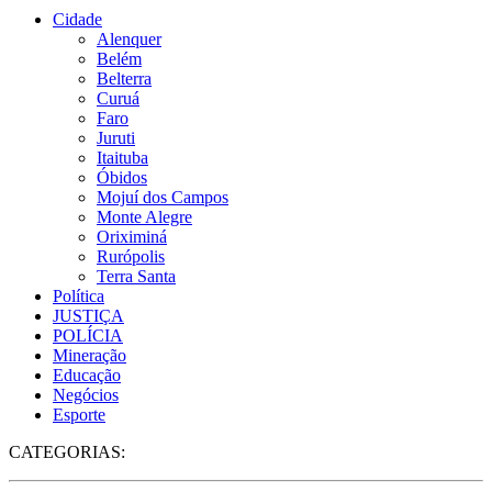
Cidade
Alenquer
Belém
Belterra
Curuá
Faro
Juruti
Itaituba
Óbidos
Mojuí dos Campos
Monte Alegre
Oriximiná
Rurópolis
Terra Santa
Política
JUSTIÇA
POLÍCIA
Mineração
Educação
Negócios
Esporte
CATEGORIAS: