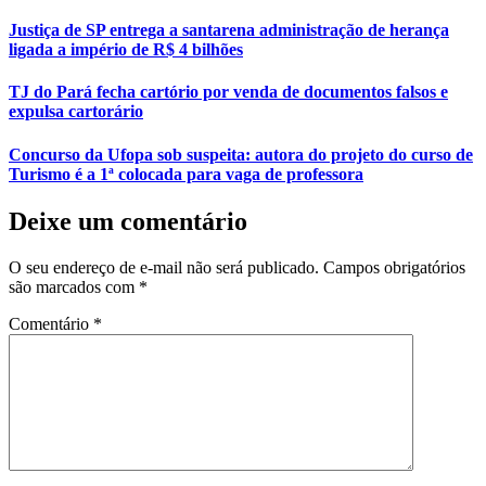
Justiça de SP entrega a santarena administração de herança
ligada a império de R$ 4 bilhões
TJ do Pará fecha cartório por venda de documentos falsos e
expulsa cartorário
Concurso da Ufopa sob suspeita: autora do projeto do curso de
Turismo é a 1ª colocada para vaga de professora
Deixe um comentário
O seu endereço de e-mail não será publicado.
Campos obrigatórios
são marcados com
*
Comentário
*