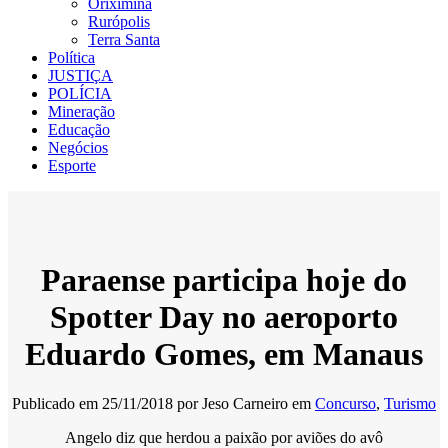
Oriximiná
Rurópolis
Terra Santa
Política
JUSTIÇA
POLÍCIA
Mineração
Educação
Negócios
Esporte
Paraense participa hoje do
Spotter Day no aeroporto
Eduardo Gomes, em Manaus
Publicado em
25/11/2018
por
Jeso Carneiro
em
Concurso
,
Turismo
Angelo diz que herdou a paixão por aviões do avô