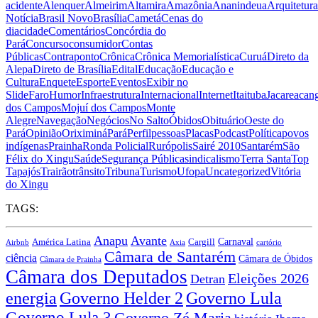
acidente
Alenquer
Almeirim
Altamira
Amazônia
Ananindeua
Arquitetura
Notícia
Brasil Novo
Brasília
Cametá
Cenas do
dia
cidade
Comentários
Concórdia do
Pará
Concurso
consumidor
Contas
Públicas
Contraponto
Crônica
Crônica Memorialística
Curuá
Direto da
Alepa
Direto de Brasília
Edital
Educação
Educação e
Cultura
Enquete
Esporte
Eventos
Exibir no
Slide
Faro
Humor
Infraestrutura
Internacional
Internet
Itaituba
Jacareacan
dos Campos
Mojuí dos Campos
Monte
Alegre
Navegação
Negócios
No Salto
Óbidos
Obituário
Oeste do
Pará
Opinião
Oriximiná
Pará
Perfil
pessoas
Placas
Podcast
Política
povos
indígenas
Prainha
Ronda Policial
Rurópolis
Sairé 2010
Santarém
São
Félix do Xingu
Saúde
Segurança Pública
sindicalismo
Terra Santa
Top
Tapajós
Trairão
trânsito
Tribuna
Turismo
Ufopa
Uncategorized
Vitória
do Xingu
TAGS:
Anapu
Avante
Carnaval
América Latina
Cargill
Airbnb
Axia
cartório
Câmara de Santarém
ciência
Câmara de Óbidos
Câmara de Prainha
Câmara dos Deputados
Eleições 2026
Detran
energia
Governo Lula
Governo Helder 2
Governo Lula 3
Governo Zé Maria