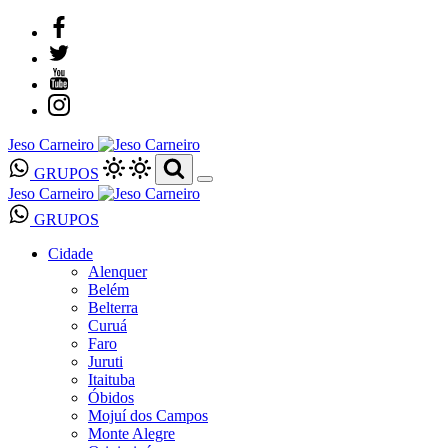
Jeso Carneiro
GRUPOS
Jeso Carneiro
GRUPOS
Cidade
Alenquer
Belém
Belterra
Curuá
Faro
Juruti
Itaituba
Óbidos
Mojuí dos Campos
Monte Alegre