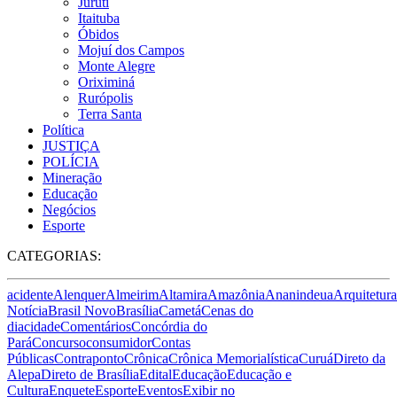
Juruti
Itaituba
Óbidos
Mojuí dos Campos
Monte Alegre
Oriximiná
Rurópolis
Terra Santa
Política
JUSTIÇA
POLÍCIA
Mineração
Educação
Negócios
Esporte
CATEGORIAS:
acidente
Alenquer
Almeirim
Altamira
Amazônia
Ananindeua
Arquitetura
Notícia
Brasil Novo
Brasília
Cametá
Cenas do
dia
cidade
Comentários
Concórdia do
Pará
Concurso
consumidor
Contas
Públicas
Contraponto
Crônica
Crônica Memorialística
Curuá
Direto da
Alepa
Direto de Brasília
Edital
Educação
Educação e
Cultura
Enquete
Esporte
Eventos
Exibir no