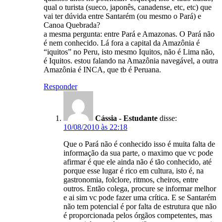
qual o turista (sueco, japonês, canadense, etc, etc) que
vai ter dúvida entre Santarém (ou mesmo o Pará) e
Canoa Quebrada?
a mesma pergunta: entre Pará e Amazonas. O Pará não
é nem conhecido. Lá fora a capital da Amazônia é
“iquitos” no Peru, isto mesmo Iquitos, não é Lima não,
é Iquitos. estou falando na Amazônia navegável, a outra
Amazônia é INCA, que tb é Peruana.
Responder
Cássia - Estudante
disse:
10/08/2010 às 22:18
Que o Pará não é conhecido isso é muita falta de
informação da sua parte, o maximo que vc pode
afirmar é que ele ainda não é tão conhecido, até
porque esse lugar é rico em cultura, isto é, na
gastronomia, folclore, ritmos, cheiros, entre
outros. Então colega, procure se informar melhor
e ai sim vc pode fazer uma crítica. E se Santarém
não tem potencial é por falta de estrutura que não
é proporcionada pelos órgãos competentes, mas