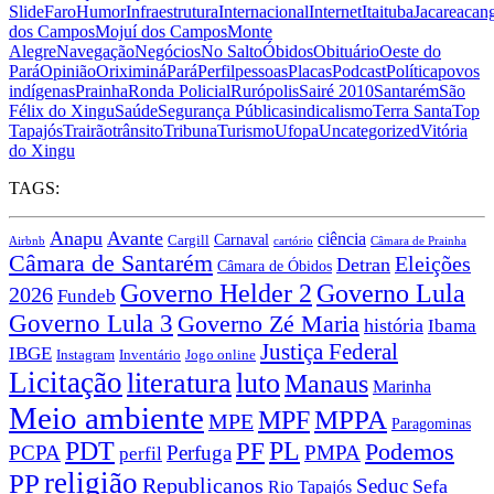
Slide
Faro
Humor
Infraestrutura
Internacional
Internet
Itaituba
Jacareacan
dos Campos
Mojuí dos Campos
Monte
Alegre
Navegação
Negócios
No Salto
Óbidos
Obituário
Oeste do
Pará
Opinião
Oriximiná
Pará
Perfil
pessoas
Placas
Podcast
Política
povos
indígenas
Prainha
Ronda Policial
Rurópolis
Sairé 2010
Santarém
São
Félix do Xingu
Saúde
Segurança Pública
sindicalismo
Terra Santa
Top
Tapajós
Trairão
trânsito
Tribuna
Turismo
Ufopa
Uncategorized
Vitória
do Xingu
TAGS:
Anapu
Avante
ciência
Carnaval
Cargill
Airbnb
cartório
Câmara de Prainha
Câmara de Santarém
Eleições
Detran
Câmara de Óbidos
Governo Lula
Governo Helder 2
2026
Fundeb
Governo Lula 3
Governo Zé Maria
história
Ibama
Justiça Federal
IBGE
Instagram
Jogo online
Inventário
Licitação
literatura
luto
Manaus
Marinha
Meio ambiente
MPPA
MPF
MPE
Paragominas
PDT
PF
PL
Podemos
PCPA
Perfuga
PMPA
perfil
religião
PP
Republicanos
Seduc
Sefa
Rio Tapajós