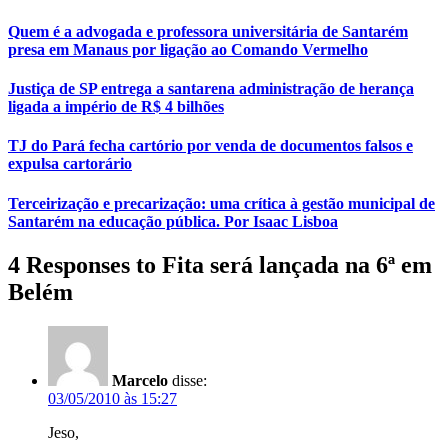
Quem é a advogada e professora universitária de Santarém
presa em Manaus por ligação ao Comando Vermelho
Justiça de SP entrega a santarena administração de herança
ligada a império de R$ 4 bilhões
TJ do Pará fecha cartório por venda de documentos falsos e
expulsa cartorário
Terceirização e precarização: uma crítica à gestão municipal de
Santarém na educação pública. Por Isaac Lisboa
4 Responses to Fita será lançada na 6ª em
Belém
Marcelo
disse:
03/05/2010 às 15:27
Jeso,