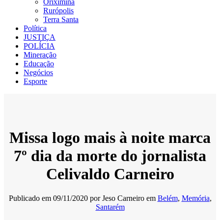
Oriximiná
Rurópolis
Terra Santa
Política
JUSTIÇA
POLÍCIA
Mineração
Educação
Negócios
Esporte
Missa logo mais à noite marca
7º dia da morte do jornalista
Celivaldo Carneiro
Publicado em
09/11/2020
por
Jeso Carneiro
em
Belém
,
Memória
,
Santarém