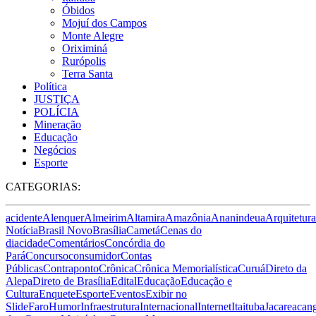
Óbidos
Mojuí dos Campos
Monte Alegre
Oriximiná
Rurópolis
Terra Santa
Política
JUSTIÇA
POLÍCIA
Mineração
Educação
Negócios
Esporte
CATEGORIAS:
acidente
Alenquer
Almeirim
Altamira
Amazônia
Ananindeua
Arquitetura
Notícia
Brasil Novo
Brasília
Cametá
Cenas do
dia
cidade
Comentários
Concórdia do
Pará
Concurso
consumidor
Contas
Públicas
Contraponto
Crônica
Crônica Memorialística
Curuá
Direto da
Alepa
Direto de Brasília
Edital
Educação
Educação e
Cultura
Enquete
Esporte
Eventos
Exibir no
Slide
Faro
Humor
Infraestrutura
Internacional
Internet
Itaituba
Jacareacan