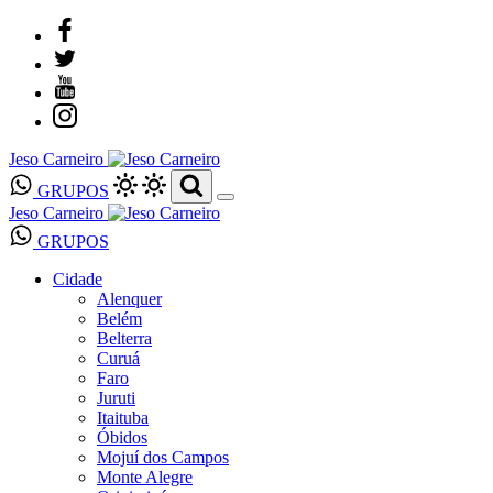
Jeso Carneiro
GRUPOS
Jeso Carneiro
GRUPOS
Cidade
Alenquer
Belém
Belterra
Curuá
Faro
Juruti
Itaituba
Óbidos
Mojuí dos Campos
Monte Alegre