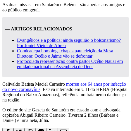
As duas missas – em Santarém e Belém – são abertas aos amigos e
ao público em geral.
— ARTIGOS RELACIONADOS
Evangélicos e a política: ainda seguirão o bolsonarismo?
Por Joniel Vieira de Abreu
Comieadepa homologa chapas para eleição da Mesa
Diretora; Océlio e Jaime vão se defrontar
Protocolada representação contra pastor Océlio Nauar em
entidade nacional da Assembleia de Deus
Celivaldo Batista Maciel Carneiro
morreu aos 64 anos por infecção
do novo coronavírus
. Estava internado em UTI do HRBA (Hospital
Regional do Baixo Amazonas), referência no tratamento da doença
na região.
O editor do site Gazeta de Santarém era casado com a advogada
capixaba Abigail Ribeiro Carneiro. Tiveram 2 filhos (Bárbara e
Daniel) e uma neta, Júlia.