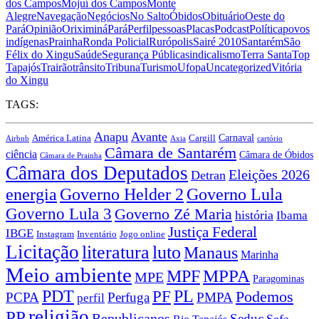
dos Campos
Mojuí dos Campos
Monte
Alegre
Navegação
Negócios
No Salto
Óbidos
Obituário
Oeste do
Pará
Opinião
Oriximiná
Pará
Perfil
pessoas
Placas
Podcast
Política
povos
indígenas
Prainha
Ronda Policial
Rurópolis
Sairé 2010
Santarém
São
Félix do Xingu
Saúde
Segurança Pública
sindicalismo
Terra Santa
Top
Tapajós
Trairão
trânsito
Tribuna
Turismo
Ufopa
Uncategorized
Vitória
do Xingu
TAGS:
Anapu
Avante
Carnaval
América Latina
Cargill
Airbnb
Axia
cartório
Câmara de Santarém
ciência
Câmara de Óbidos
Câmara de Prainha
Câmara dos Deputados
Eleições 2026
Detran
energia
Governo Lula
Governo Helder 2
Governo Lula 3
Governo Zé Maria
história
Ibama
Justiça Federal
IBGE
Instagram
Jogo online
Inventário
Licitação
literatura
luto
Manaus
Marinha
Meio ambiente
MPPA
MPF
MPE
Paragominas
PDT
PF
PL
Podemos
PCPA
Perfuga
PMPA
perfil
religião
PP
Republicanos
Seduc
Sefa