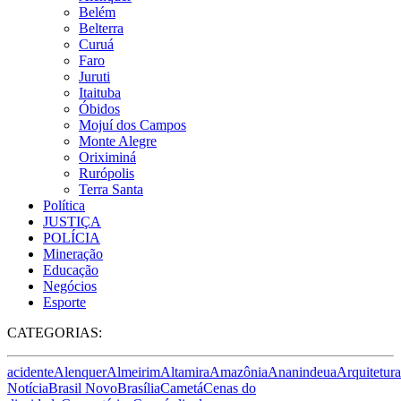
Belém
Belterra
Curuá
Faro
Juruti
Itaituba
Óbidos
Mojuí dos Campos
Monte Alegre
Oriximiná
Rurópolis
Terra Santa
Política
JUSTIÇA
POLÍCIA
Mineração
Educação
Negócios
Esporte
CATEGORIAS:
acidente
Alenquer
Almeirim
Altamira
Amazônia
Ananindeua
Arquitetura
Notícia
Brasil Novo
Brasília
Cametá
Cenas do