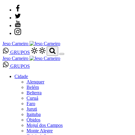
Jeso Carneiro
GRUPOS
Jeso Carneiro
GRUPOS
Cidade
Alenquer
Belém
Belterra
Curuá
Faro
Juruti
Itaituba
Óbidos
Mojuí dos Campos
Monte Alegre