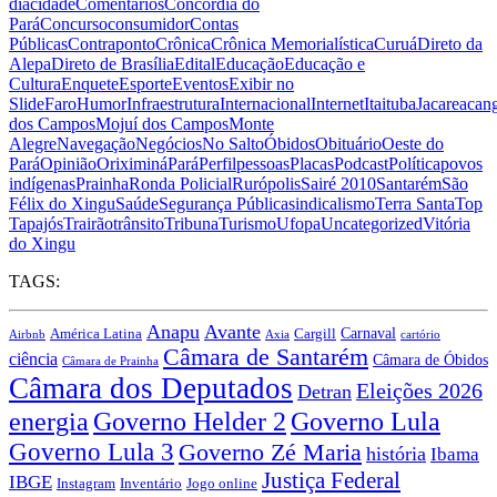
dia
cidade
Comentários
Concórdia do
Pará
Concurso
consumidor
Contas
Públicas
Contraponto
Crônica
Crônica Memorialística
Curuá
Direto da
Alepa
Direto de Brasília
Edital
Educação
Educação e
Cultura
Enquete
Esporte
Eventos
Exibir no
Slide
Faro
Humor
Infraestrutura
Internacional
Internet
Itaituba
Jacareacan
dos Campos
Mojuí dos Campos
Monte
Alegre
Navegação
Negócios
No Salto
Óbidos
Obituário
Oeste do
Pará
Opinião
Oriximiná
Pará
Perfil
pessoas
Placas
Podcast
Política
povos
indígenas
Prainha
Ronda Policial
Rurópolis
Sairé 2010
Santarém
São
Félix do Xingu
Saúde
Segurança Pública
sindicalismo
Terra Santa
Top
Tapajós
Trairão
trânsito
Tribuna
Turismo
Ufopa
Uncategorized
Vitória
do Xingu
TAGS:
Anapu
Avante
Carnaval
Cargill
América Latina
Airbnb
Axia
cartório
Câmara de Santarém
ciência
Câmara de Óbidos
Câmara de Prainha
Câmara dos Deputados
Eleições 2026
Detran
energia
Governo Lula
Governo Helder 2
Governo Lula 3
Governo Zé Maria
história
Ibama
Justiça Federal
IBGE
Instagram
Jogo online
Inventário