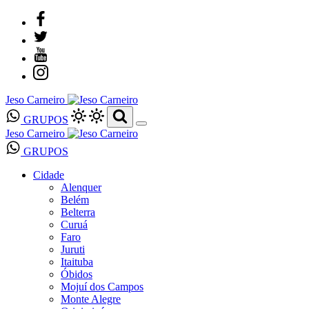
Jeso Carneiro
GRUPOS
Jeso Carneiro
GRUPOS
Cidade
Alenquer
Belém
Belterra
Curuá
Faro
Juruti
Itaituba
Óbidos
Mojuí dos Campos
Monte Alegre