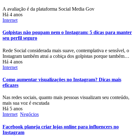
A avaliação é da plataforma Social Media Gov
Há 4 anos
Internet
Golpistas não poupam nem o Instagram: 5 dicas para manter
seu perfil seguro
Rede Social considerada mais suave, contemplativa e sensível, o
Instagram também atrai a cobiça dos golpistas porque também…
Há 4 anos
Internet
Como aumentar visualizações no Instagram? Dicas mais
eficazes
Nas redes sociais, quanto mais pessoas visualizam seu conteúdo,
mais sua voz é escutada
Há 5 anos
Internet
Negócios
Facebook planeja criar lojas online para influencers no
Instagram