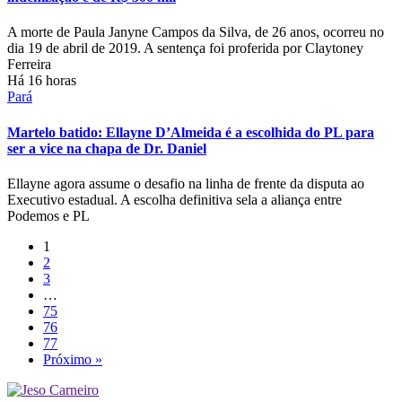
A morte de Paula Janyne Campos da Silva, de 26 anos, ocorreu no
dia 19 de abril de 2019. A sentença foi proferida por Claytoney
Ferreira
Há 16 horas
Pará
Martelo batido: Ellayne D’Almeida é a escolhida do PL para
ser a vice na chapa de Dr. Daniel
Ellayne agora assume o desafio na linha de frente da disputa ao
Executivo estadual. A escolha definitiva sela a aliança entre
Podemos e PL
1
2
3
…
75
76
77
Próximo »