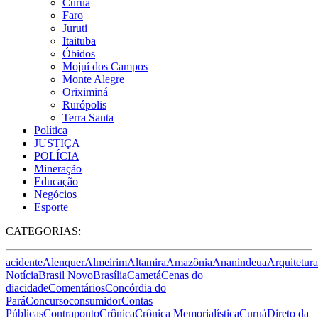
Curuá
Faro
Juruti
Itaituba
Óbidos
Mojuí dos Campos
Monte Alegre
Oriximiná
Rurópolis
Terra Santa
Política
JUSTIÇA
POLÍCIA
Mineração
Educação
Negócios
Esporte
CATEGORIAS:
acidente
Alenquer
Almeirim
Altamira
Amazônia
Ananindeua
Arquitetura
Notícia
Brasil Novo
Brasília
Cametá
Cenas do
dia
cidade
Comentários
Concórdia do
Pará
Concurso
consumidor
Contas
Públicas
Contraponto
Crônica
Crônica Memorialística
Curuá
Direto da