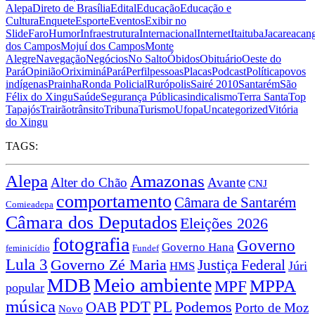
Alepa
Direto de Brasília
Edital
Educação
Educação e
Cultura
Enquete
Esporte
Eventos
Exibir no
Slide
Faro
Humor
Infraestrutura
Internacional
Internet
Itaituba
Jacareacan
dos Campos
Mojuí dos Campos
Monte
Alegre
Navegação
Negócios
No Salto
Óbidos
Obituário
Oeste do
Pará
Opinião
Oriximiná
Pará
Perfil
pessoas
Placas
Podcast
Política
povos
indígenas
Prainha
Ronda Policial
Rurópolis
Sairé 2010
Santarém
São
Félix do Xingu
Saúde
Segurança Pública
sindicalismo
Terra Santa
Top
Tapajós
Trairão
trânsito
Tribuna
Turismo
Ufopa
Uncategorized
Vitória
do Xingu
TAGS:
Alepa
Amazonas
Alter do Chão
Avante
CNJ
comportamento
Câmara de Santarém
Comieadepa
Câmara dos Deputados
Eleições 2026
fotografia
Governo
Governo Hana
feminicídio
Fundef
Lula 3
Governo Zé Maria
Justiça Federal
Júri
HMS
Meio ambiente
MDB
MPPA
MPF
popular
música
PDT
PL
OAB
Podemos
Porto de Moz
Novo