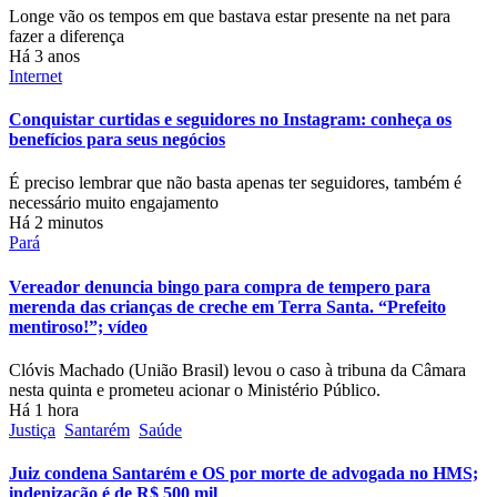
Longe vão os tempos em que bastava estar presente na net para
fazer a diferença
Há 3 anos
Internet
Conquistar curtidas e seguidores no Instagram: conheça os
benefícios para seus negócios
É preciso lembrar que não basta apenas ter seguidores, também é
necessário muito engajamento
Há 2 minutos
Pará
Vereador denuncia bingo para compra de tempero para
merenda das crianças de creche em Terra Santa. “Prefeito
mentiroso!”; vídeo
Clóvis Machado (União Brasil) levou o caso à tribuna da Câmara
nesta quinta e prometeu acionar o Ministério Público.
Há 1 hora
Justiça
Santarém
Saúde
Juiz condena Santarém e OS por morte de advogada no HMS;
indenização é de R$ 500 mil