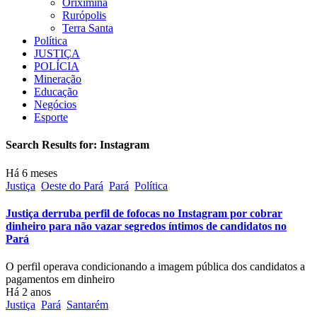
Oriximiná
Rurópolis
Terra Santa
Política
JUSTIÇA
POLÍCIA
Mineração
Educação
Negócios
Esporte
Search Results for:
Instagram
Há 6 meses
Justiça
Oeste do Pará
Pará
Política
Justiça derruba perfil de fofocas no Instagram por cobrar
dinheiro para não vazar segredos íntimos de candidatos no
Pará
O perfil operava condicionando a imagem pública dos candidatos a
pagamentos em dinheiro
Há 2 anos
Justiça
Pará
Santarém