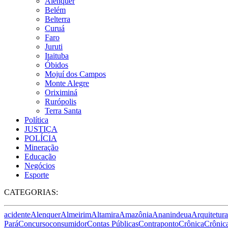
Alenquer
Belém
Belterra
Curuá
Faro
Juruti
Itaituba
Óbidos
Mojuí dos Campos
Monte Alegre
Oriximiná
Rurópolis
Terra Santa
Política
JUSTIÇA
POLÍCIA
Mineração
Educação
Negócios
Esporte
CATEGORIAS:
acidente
Alenquer
Almeirim
Altamira
Amazônia
Ananindeua
Arquitetura
Pará
Concurso
consumidor
Contas Públicas
Contraponto
Crônica
Crônica