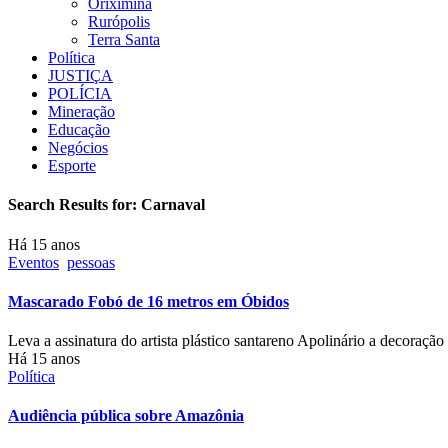
Oriximiná
Rurópolis
Terra Santa
Política
JUSTIÇA
POLÍCIA
Mineração
Educação
Negócios
Esporte
Search Results for:
Carnaval
Há 15 anos
Eventos
pessoas
Mascarado Fobó de 16 metros em Óbidos
Leva a assinatura do artista plástico santareno Apolinário a decor
Há 15 anos
Política
Audiência pública sobre Amazônia