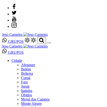
Jeso Carneiro
GRUPOS
Jeso Carneiro
GRUPOS
Cidade
Alenquer
Belém
Belterra
Curuá
Faro
Juruti
Itaituba
Óbidos
Mojuí dos Campos
Monte Alegre