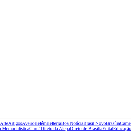
Arte
Artigos
Aveiro
Belém
Belterra
Boa Notícia
Brasil Novo
Brasília
Came
 Memorialística
Curuá
Direto da Alepa
Direto de Brasília
Edital
Educaçã