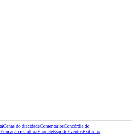
tá
Cenas do dia
cidade
Comentários
Concórdia do
o
Educação e Cultura
Enquete
Esporte
Eventos
Exibir no