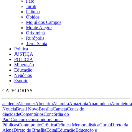
Faro
Juruti
Itaituba
Óbidos
Mojuí dos Campos
Monte Alegre
Oriximiná
Rurópolis
Terra Santa
Política
JUSTIÇA
POLÍCIA
Mineração
Educação
Negócios
Esporte
CATEGORIAS:
acidente
Alenquer
Almeirim
Altamira
Amazônia
Ananindeua
Arquitetura
Notícia
Brasil Novo
Brasília
Cametá
Cenas do
dia
cidade
Comentários
Concórdia do
Pará
Concurso
consumidor
Contas
Públicas
Contraponto
Crônica
Crônica Memorialística
Curuá
Direto da
Alepa
Direto de Brasília
Edital
Educação
Educação e