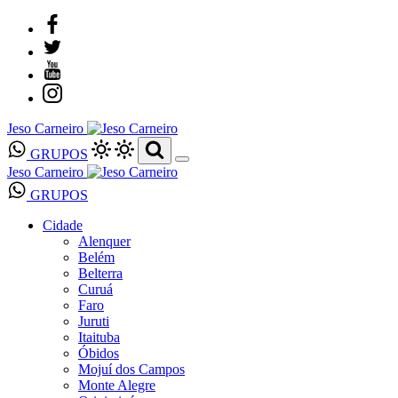
Jeso Carneiro
GRUPOS
Jeso Carneiro
GRUPOS
Cidade
Alenquer
Belém
Belterra
Curuá
Faro
Juruti
Itaituba
Óbidos
Mojuí dos Campos
Monte Alegre