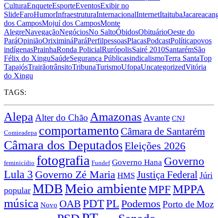
Cultura
Enquete
Esporte
Eventos
Exibir no
Slide
Faro
Humor
Infraestrutura
Internacional
Internet
Itaituba
Jacareacan
dos Campos
Mojuí dos Campos
Monte
Alegre
Navegação
Negócios
No Salto
Óbidos
Obituário
Oeste do
Pará
Opinião
Oriximiná
Pará
Perfil
pessoas
Placas
Podcast
Política
povos
indígenas
Prainha
Ronda Policial
Rurópolis
Sairé 2010
Santarém
São
Félix do Xingu
Saúde
Segurança Pública
sindicalismo
Terra Santa
Top
Tapajós
Trairão
trânsito
Tribuna
Turismo
Ufopa
Uncategorized
Vitória
do Xingu
TAGS:
Alepa
Amazonas
Alter do Chão
Avante
CNJ
comportamento
Câmara de Santarém
Comieadepa
Câmara dos Deputados
Eleições 2026
fotografia
Governo
Governo Hana
feminicídio
Fundef
Lula 3
Governo Zé Maria
Justiça Federal
Júri
HMS
Meio ambiente
MDB
MPPA
MPF
popular
música
PDT
PL
OAB
Podemos
Porto de Moz
Novo
PT