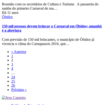
Reunião com os secretários de Cultura e Turismo A passarela do
samba do primeiro Carnaval de rua…
Há 11 anos
Óbidos
150 mil pessoas devem brincar o Carnaval em Óbidos; amanhã
é a abertura
Com previsão de 150 mil brincantes, o município de Óbidos já
vivencia o clima do Carnapauxis 2016, que…
« Anterior
1
2
3
4
…
24
25
26
Próximo »