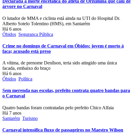
Declarada a morte encefálica do atleta de Oriximiná que caiu de
árvore no Carnaval
O lutador de MMA e ciclista está ainda na UTI do Hospital Dr.
Alberto Sotelo Tolentino (HMS), em Santarém
Há 6 anos
Óbidos
Segurança Pública
Crime no domingo de Carnaval em Óbidos: jovem é morto à
faca; acusado está preso
A vítima, de prenome Denílson, teria sido atingido uma única
facada, embaixo do braço
Há 6 anos
Óbidos
Política
Sem merenda nas escolas, prefeito contrata quatro bandas para
o Carnaval
Quatro bandas foram contratadas pelo prefeito Chico Alfaia
Há 7 anos
Santarém
Turismo
Carnaval intensifica fluxo de passageiros no Maestro Wilson