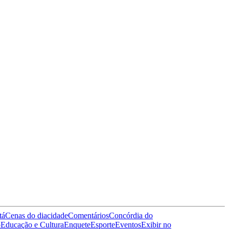
tá
Cenas do dia
cidade
Comentários
Concórdia do
o
Educação e Cultura
Enquete
Esporte
Eventos
Exibir no