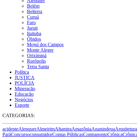
Alenquer
Belém
Belterra
Curuá
Faro
Juruti
Itaituba
Óbidos
Mojuí dos Campos
Monte Alegre
Oriximiná
Rurópolis
Terra Santa
Política
JUSTIÇA
POLÍCIA
Mineração
Educação
Negócios
Esporte
CATEGORIAS:
acidente
Alenquer
Almeirim
Altamira
Amazônia
Ananindeua
Arquitetura
Pará
Concurso
consumidor
Contas Públicas
Contraponto
Crônica
Crônica