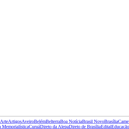
Arte
Artigos
Aveiro
Belém
Belterra
Boa Notícia
Brasil Novo
Brasília
Came
 Memorialística
Curuá
Direto da Alepa
Direto de Brasília
Edital
Educaçã