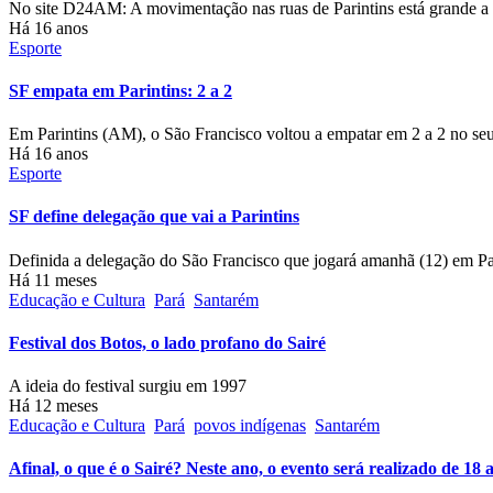
No site D24AM: A movimentação nas ruas de Parintins está grande a 
Há 16 anos
Esporte
SF empata em Parintins: 2 a 2
Em Parintins (AM), o São Francisco voltou a empatar em 2 a 2 no se
Há 16 anos
Esporte
SF define delegação que vai a Parintins
Definida a delegação do São Francisco que jogará amanhã (12) em P
Há 11 meses
Educação e Cultura
Pará
Santarém
Festival dos Botos, o lado profano do Sairé
A ideia do festival surgiu em 1997
Há 12 meses
Educação e Cultura
Pará
povos indígenas
Santarém
Afinal, o que é o Sairé? Neste ano, o evento será realizado de 18