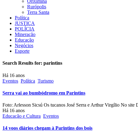
Oriximiná
Rurópolis
Terra Santa
Política
JUSTIÇA
POLÍCIA
Mineração
Educação
Negócios
Esporte
Search Results for:
parintins
Há 16 anos
Eventos
Política
Turismo
Serra vai ao bumbódromo em Parintins
Foto: Arlesson Sicsú Os tucanos José Serra e Arthur Virgílio No si
Há 16 anos
Educação e Cultura
Eventos
14 voos diários chegam à Parintins dos bois