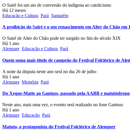
O Sairé foi um ato de conversão do indígena ao catolicismo
Há 12 meses
Educação e Cultura
Pará
Santarém
A proibição do Sairé e o seu renascimento em Alter do Chão em 
O Sairé de Alter do Chão pode ter surgido no fim do século XIX
Há 1 ano
Alenquer
Educação e Cultura
Pará
Quem soma mais título de campeão do Festival Folclórico de Alen
A noite da disputa neste ano será no dia 26 de julho
Há 1 ano
Alenquer
Memória
Pará
Do Xeque-Matte ao Gantuss, passado pela AABB e matutódrono: o
Neste ano, mais uma vez, o evento será realizado no Ione Gantuss
Há 1 ano
Alenquer
Educação
Pará
Matuto, o protagonista do Festival Folclórico de Alenquer