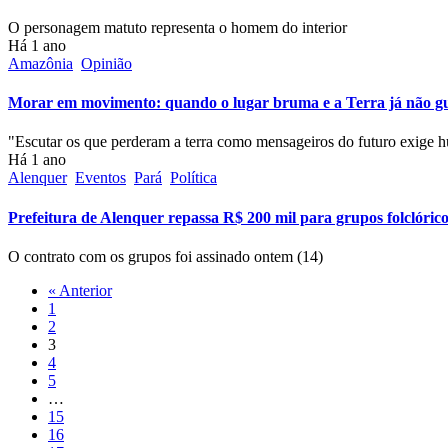
O personagem matuto representa o homem do interior
Há 1 ano
Amazônia
Opinião
Morar em movimento: quando o lugar bruma e a Terra já não gu
"Escutar os que perderam a terra como mensageiros do futuro exige 
Há 1 ano
Alenquer
Eventos
Pará
Política
Prefeitura de Alenquer repassa R$ 200 mil para grupos folclóri
O contrato com os grupos foi assinado ontem (14)
« Anterior
1
2
3
4
5
…
15
16