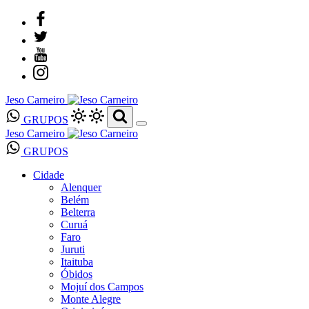
Jeso Carneiro
GRUPOS
Jeso Carneiro
GRUPOS
Cidade
Alenquer
Belém
Belterra
Curuá
Faro
Juruti
Itaituba
Óbidos
Mojuí dos Campos
Monte Alegre