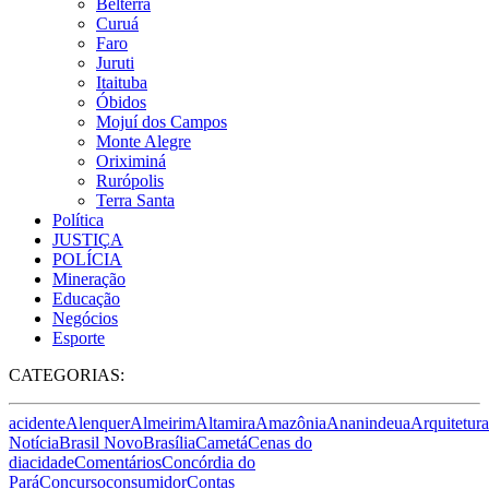
Belterra
Curuá
Faro
Juruti
Itaituba
Óbidos
Mojuí dos Campos
Monte Alegre
Oriximiná
Rurópolis
Terra Santa
Política
JUSTIÇA
POLÍCIA
Mineração
Educação
Negócios
Esporte
CATEGORIAS:
acidente
Alenquer
Almeirim
Altamira
Amazônia
Ananindeua
Arquitetura
Notícia
Brasil Novo
Brasília
Cametá
Cenas do
dia
cidade
Comentários
Concórdia do
Pará
Concurso
consumidor
Contas