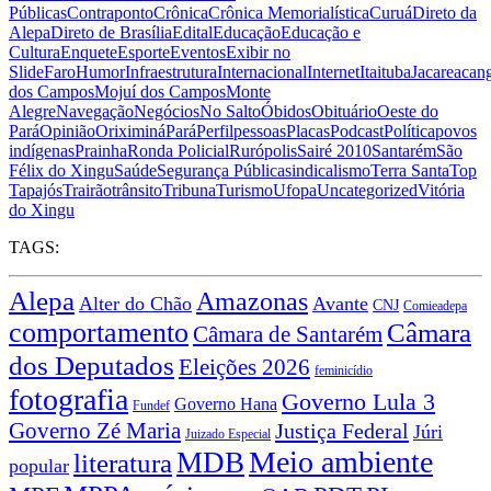
Públicas
Contraponto
Crônica
Crônica Memorialística
Curuá
Direto da
Alepa
Direto de Brasília
Edital
Educação
Educação e
Cultura
Enquete
Esporte
Eventos
Exibir no
Slide
Faro
Humor
Infraestrutura
Internacional
Internet
Itaituba
Jacareacan
dos Campos
Mojuí dos Campos
Monte
Alegre
Navegação
Negócios
No Salto
Óbidos
Obituário
Oeste do
Pará
Opinião
Oriximiná
Pará
Perfil
pessoas
Placas
Podcast
Política
povos
indígenas
Prainha
Ronda Policial
Rurópolis
Sairé 2010
Santarém
São
Félix do Xingu
Saúde
Segurança Pública
sindicalismo
Terra Santa
Top
Tapajós
Trairão
trânsito
Tribuna
Turismo
Ufopa
Uncategorized
Vitória
do Xingu
TAGS:
Alepa
Amazonas
Alter do Chão
Avante
CNJ
Comieadepa
comportamento
Câmara
Câmara de Santarém
dos Deputados
Eleições 2026
feminicídio
fotografia
Governo Lula 3
Governo Hana
Fundef
Governo Zé Maria
Justiça Federal
Júri
Juizado Especial
Meio ambiente
MDB
literatura
popular