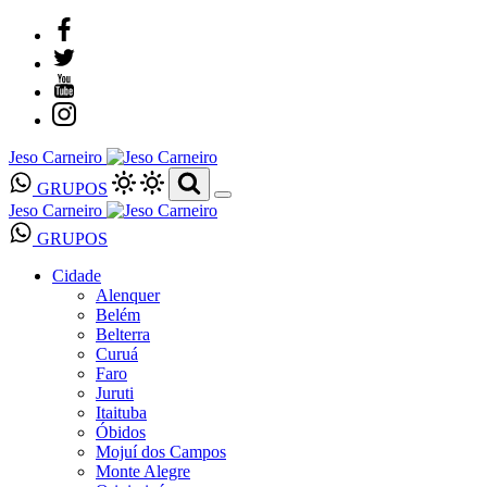
Jeso Carneiro
GRUPOS
Jeso Carneiro
GRUPOS
Cidade
Alenquer
Belém
Belterra
Curuá
Faro
Juruti
Itaituba
Óbidos
Mojuí dos Campos
Monte Alegre