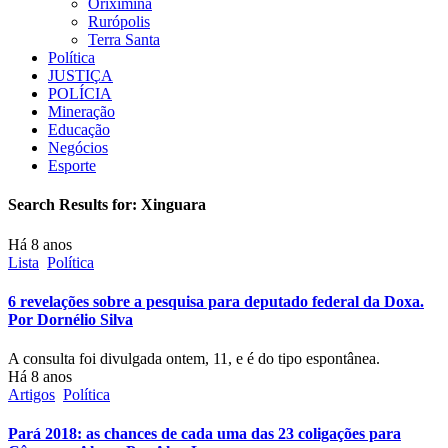
Oriximiná
Rurópolis
Terra Santa
Política
JUSTIÇA
POLÍCIA
Mineração
Educação
Negócios
Esporte
Search Results for:
Xinguara
Há 8 anos
Lista
Política
6 revelações sobre a pesquisa para deputado federal da Doxa.
Por Dornélio Silva
A consulta foi divulgada ontem, 11, e é do tipo espontânea.
Há 8 anos
Artigos
Política
Pará 2018: as chances de cada uma das 23 coligações para