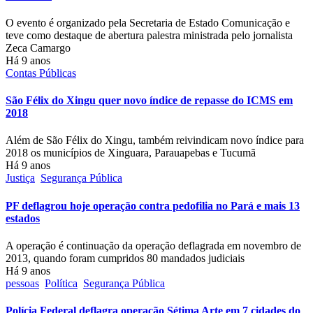
O evento é organizado pela Secretaria de Estado Comunicação e
teve como destaque de abertura palestra ministrada pelo jornalista
Zeca Camargo
Há 9 anos
Contas Públicas
São Félix do Xingu quer novo índice de repasse do ICMS em
2018
Além de São Félix do Xingu, também reivindicam novo índice para
2018 os municípios de Xinguara, Parauapebas e Tucumã
Há 9 anos
Justiça
Segurança Pública
PF deflagrou hoje operação contra pedofilia no Pará e mais 13
estados
A operação é continuação da operação deflagrada em novembro de
2013, quando foram cumpridos 80 mandados judiciais
Há 9 anos
pessoas
Política
Segurança Pública
Polícia Federal deflagra operação Sétima Arte em 7 cidades do