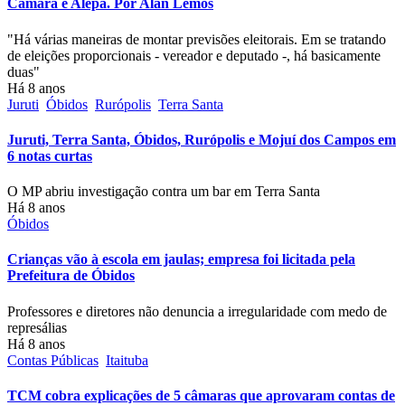
Câmara e Alepa. Por Alan Lemos
"Há várias maneiras de montar previsões eleitorais. Em se tratando
de eleições proporcionais - vereador e deputado -, há basicamente
duas"
Há 8 anos
Juruti
Óbidos
Rurópolis
Terra Santa
Juruti, Terra Santa, Óbidos, Rurópolis e Mojuí dos Campos em
6 notas curtas
O MP abriu investigação contra um bar em Terra Santa
Há 8 anos
Óbidos
Crianças vão à escola em jaulas; empresa foi licitada pela
Prefeitura de Óbidos
Professores e diretores não denuncia a irregularidade com medo de
represálias
Há 8 anos
Contas Públicas
Itaituba
TCM cobra explicações de 5 câmaras que aprovaram contas de