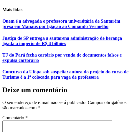
Mais lidas
Quem é a advogada e professora universitária de Santarém
presa em Manaus por ligação ao Comando Vermelho
Justiça de SP entrega a santarena administração de herança
ligada a império de R$ 4 bilhões
TJ do Pará fecha cartório por venda de documentos falsos e
expulsa cartorário
Concurso da Ufopa sob suspeita: autora do projeto do curso de
Turismo é a 1ª colocada para vaga de professora
Deixe um comentário
O seu endereço de e-mail não será publicado.
Campos obrigatórios
são marcados com
*
Comentário
*