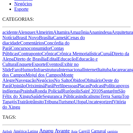
Negócios
Esporte
CATEGORIAS:
acidente
Alenquer
Almeirim
Altamira
Amazônia
Ananindeua
Arquitetura
Notícia
Brasil Novo
Brasília
Cametá
Cenas do
dia
cidade
Comentários
Concórdia do
Pará
Concurso
consumidor
Contas
Públicas
Contraponto
Crônica
Crônica Memorialística
Curuá
Direto da
Alepa
Direto de Brasília
Edital
Educação
Educação e
Cultura
Enquete
Esporte
Eventos
Exibir no
Slide
Faro
Humor
Infraestrutura
Internacional
Internet
Itaituba
Jacareacan
dos Campos
Mojuí dos Campos
Monte
Alegre
Navegação
Negócios
No Salto
Óbidos
Obituário
Oeste do
Pará
Opinião
Oriximiná
Pará
Perfil
pessoas
Placas
Podcast
Política
povos
indígenas
Prainha
Ronda Policial
Rurópolis
Sairé 2010
Santarém
São
Félix do Xingu
Saúde
Segurança Pública
sindicalismo
Terra Santa
Top
Tapajós
Trairão
trânsito
Tribuna
Turismo
Ufopa
Uncategorized
Vitória
do Xingu
TAGS:
Anapu
Avante
Carnaval
Cargill
América Latina
Airbnb
Axia
cartório