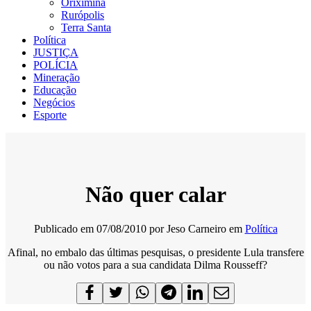
Oriximiná
Rurópolis
Terra Santa
Política
JUSTIÇA
POLÍCIA
Mineração
Educação
Negócios
Esporte
Não quer calar
Publicado em
07/08/2010
por
Jeso Carneiro
em
Política
Afinal, no embalo das últimas pesquisas, o presidente Lula transfere
ou não votos para a sua candidata Dilma Rousseff?