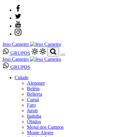
Jeso Carneiro
GRUPOS
Jeso Carneiro
GRUPOS
Cidade
Alenquer
Belém
Belterra
Curuá
Faro
Juruti
Itaituba
Óbidos
Mojuí dos Campos
Monte Alegre