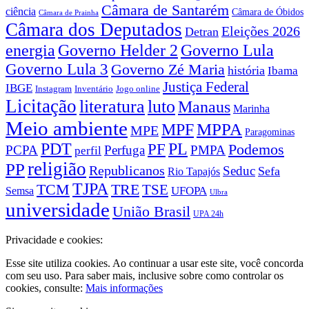
Câmara de Santarém
ciência
Câmara de Óbidos
Câmara de Prainha
Câmara dos Deputados
Eleições 2026
Detran
energia
Governo Lula
Governo Helder 2
Governo Lula 3
Governo Zé Maria
história
Ibama
Justiça Federal
IBGE
Instagram
Jogo online
Inventário
Licitação
literatura
luto
Manaus
Marinha
Meio ambiente
MPPA
MPF
MPE
Paragominas
PDT
PF
PL
Podemos
PCPA
Perfuga
PMPA
perfil
religião
PP
Republicanos
Seduc
Sefa
Rio Tapajós
TJPA
TCM
TRE
TSE
UFOPA
Semsa
Ulbra
universidade
União Brasil
UPA 24h
Privacidade e cookies:
Esse site utiliza cookies. Ao continuar a usar este site, você concorda
com seu uso. Para saber mais, inclusive sobre como controlar os
cookies, consulte:
Mais informações