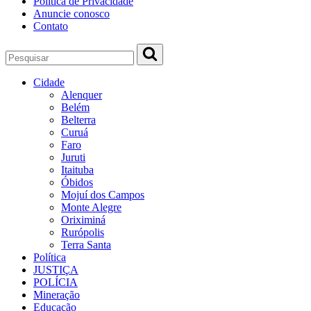
Política de Privacidade
Anuncie conosco
Contato
Cidade
Alenquer
Belém
Belterra
Curuá
Faro
Juruti
Itaituba
Óbidos
Mojuí dos Campos
Monte Alegre
Oriximiná
Rurópolis
Terra Santa
Política
JUSTIÇA
POLÍCIA
Mineração
Educação