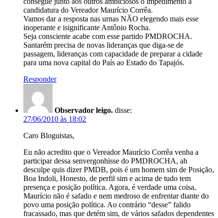
consegue junto aos outros ambiciosos o impedimento a
candidatura do Vereador Maurício Corrêa.
Vamos dar a resposta nas urnas NÃO elegendo mais esse
inoperante e isignificante Antônio Rocha.
Seja consciente acabe com esse partido PMDROCHA.
Santarém precisa de novas lideranças que diga-se de
passagem, lideranças com capacidade de preparar a cidade
para uma nova capital do País ao Estado do Tapajós.
Responder
Observador leigo.
disse:
27/06/2010 às 18:02
Caro Bloguistas,
Eu não acredito que o Vereador Maurício Corrêa venha a
participar dessa senvergonhisse do PMDROCHA, ah
desculpe quis dizer PMDB, pois é um homem sim de Posição,
Boa Indoli, Honesto, de perfil sim e acima de tudo tem
presença e posição política. Agora, é verdade uma coisa,
Maurício não é safado e nem medroso de enfrentar diante do
povo uma posição política. Ao contrário “desse” falido
fracassado, mas que detém sim, de vários safados dependentes