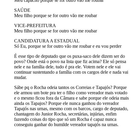
Meu capacho porque se for outro vão me roubar
SAÚDE
Meu filho porque se for outro vão me roubar
VICE-PREFEITURA
Meu filho porque se for outro vão me roubar
CANDIDATURA A ESTADUAL
Só Eu, porque se for outro vão me roubar e eu vou perder
É esse tipo de deputado que os puxa-saco dele dizem ser do
povo? Onde está o povo na lista que fiz acima? Ele só pensa
nele e na família dele, tudo é pra ele. Votem nele e ele vai
continuar sustentando a família com os cargos dele e nada vai
mudar.
Sábe pq o Rocha odeia tantos os Correias e Tapajós? Porque
ele armou um bote pra ter o filho como vereador mais votado
e o mesmo ficou fora da Câmara e sabe porque ele odeia mais
ainda os Tapajos? Porque ele nunca ganhou do vereador
Tapajós nas urnas, mesmo com os barcos, cargo de deputado,
chantagem do Junior Rocha, secretárias, injúrias, enfim
fazendo coisas do tipo que só um Rocha é capaz nunca
conseguiu ganhar do humilde vereador tapajós na urnas.