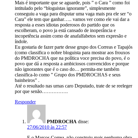
Mais é importante que se aguarde, pois ” o Cara ” como foi
intitulado pelo “bloguistas ignorante”, simplesmente
conseguiu a vaga para disputar uma vaga mais pra ele ser “o
Cara” ele tem que ganhar….. vamos ver como ele vai dar a
resposta a esses idiotas poderosos do partido que os
escolheram, o povo ja está cansado de inoperância e
incopetência assim como de anafalfabetos sem expresão e
índole.
Eu gostaria de fazer parte desse grupo dos Correas e Tapajós
(como classifica o nobre bloguista para mostrar aos frouxos
do PMDROCHA que na política voce precisa do povo, é o
povo que dá a resposta a ambiciosos convencidos e porque
não ignorantes que é o caso do… permita-me também
classifica-lo como ” Grupo dos PMDROCHAS e seus
bainheiros” .
Até o resultado nas urnas caro Deputado, trate de se reeleger
por que senão…………….
Responder
PMDROCHA
disse:
27/06/2010 às 22:57
E o Marcos Correa, não construiu mais nenhuma obra