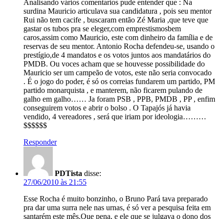
Analisando vários comentarios pude entender que : Na
surdina Mauricio articulava sua candidatura , pois seu mentor
Rui não tem cacife , buscaram então Zé Maria ,que teve que
gastar os tubos pra se eleger,com emprestismosbem
caros,assim como Mauricio, este com dinheiro da família e de
reservas de seu mentor. Antonio Rocha defendeu-se, usando o
prestígio,de 4 mandatos e os votos juntos aos mandatários do
PMDB. Ou voces acham que se houvesse possibilidade do
Mauricio ser um campeão de votos, este não seria convocado
. É o jogo do poder, é só os correias fundarem um partido, PM
partido monarquista , e manterem, não ficarem pulando de
galho em galho…… Ja foram PSB , PPB, PMDB , PP , enfim
conseguirem votos e abrir o bolso . O Tapajós já havia
vendido, 4 vereadores , será que iriam por ideologia………
$$$$$$
Responder
PDTista
disse:
27/06/2010 às 21:55
Esse Rocha é muito bonzinho, o Bruno Pará tava preparado
pra dar uma surra nele nas urnas, é só ver a pesquisa feita em
santarém este mês.Que pena, e ele que se julgava o dono dos