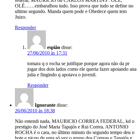
federal, MAURICIO ou CARLOS MARTINS . OLÉ,
OLÉ……embaralhou tudo. Isso prova que tudo se define no
ultimo segundo. Manda quem pode e Obedece quem tem
Juizo.
Responder
espião
disse:
27/06/2010 às 17:31
tomara q o rocha se jutifique porque agora não da pr
jogar dos dois lados como ele queria fazer apoiando ana
julia e fingindo q apoiava o juvenil.
Responder
Ignorante
disse:
26/06/2010 às 18:38
Não entendi nada, MAURICIO CORREA FEDERAL, kd o
prestigio do José Maria Tapajós e Rui Correa. ANTONIO
ROCHA é o cara, no último minuto do segundo tempo deu o
bote e picou de uma só vez o grupo dos Correas e Tapajós e