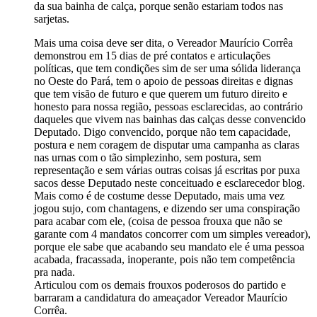
da sua bainha de calça, porque senão estariam todos nas
sarjetas.
Mais uma coisa deve ser dita, o Vereador Maurício Corrêa
demonstrou em 15 dias de pré contatos e articulações
políticas, que tem condições sim de ser uma sólida liderança
no Oeste do Pará, tem o apoio de pessoas direitas e dignas
que tem visão de futuro e que querem um futuro direito e
honesto para nossa região, pessoas esclarecidas, ao contrário
daqueles que vivem nas bainhas das calças desse convencido
Deputado. Digo convencido, porque não tem capacidade,
postura e nem coragem de disputar uma campanha as claras
nas urnas com o tão simplezinho, sem postura, sem
representação e sem várias outras coisas já escritas por puxa
sacos desse Deputado neste conceituado e esclarecedor blog.
Mais como é de costume desse Deputado, mais uma vez
jogou sujo, com chantagens, e dizendo ser uma conspiração
para acabar com ele, (coisa de pessoa frouxa que não se
garante com 4 mandatos concorrer com um simples vereador),
porque ele sabe que acabando seu mandato ele é uma pessoa
acabada, fracassada, inoperante, pois não tem competência
pra nada.
Articulou com os demais frouxos poderosos do partido e
barraram a candidatura do ameaçador Vereador Maurício
Corrêa.