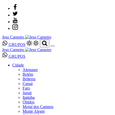
Jeso Carneiro
GRUPOS
Jeso Carneiro
GRUPOS
Cidade
Alenquer
Belém
Belterra
Curuá
Faro
Juruti
Itaituba
Óbidos
Mojuí dos Campos
Monte Alegre