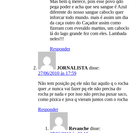
Mas bem q merece, pois esse povo qdo
pega poder e acha que seu sangue é Azul
diferente do nosso sangue caboclo quer
inforcar todo mundo. mais é assim um dia
da caça outro do Caçador assim como
fizeram com everaldo martins, um caboclo
lá do lago grande fez com eles. Lambada
neles!!!
Responder
JORNALISTA
disse:
27/06/2010 às 17:59
Não tem posição pq ele não faz aquilo q o rocha
quer ,e nunca vai fazer pq ele não precisa do
rocha pr nada e por isso não precisa puxar saco,
como pixica e juva q vieram juntos com o rocha
Responder
Revanche
disse: