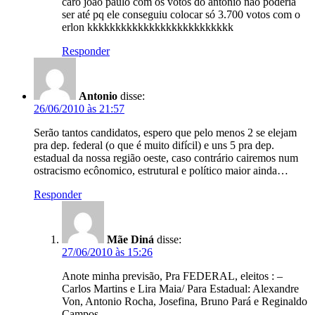
caro joão paulo com os votos do antonio não poderia
ser até pq ele conseguiu colocar só 3.700 votos com o
erlon kkkkkkkkkkkkkkkkkkkkkkkkkk
Responder
Antonio
disse:
26/06/2010 às 21:57
Serão tantos candidatos, espero que pelo menos 2 se elejam
pra dep. federal (o que é muito difícil) e uns 5 pra dep.
estadual da nossa região oeste, caso contrário cairemos num
ostracismo ecônomico, estrutural e político maior ainda…
Responder
Mãe Diná
disse:
27/06/2010 às 15:26
Anote minha previsão, Pra FEDERAL, eleitos : –
Carlos Martins e Lira Maia/ Para Estadual: Alexandre
Von, Antonio Rocha, Josefina, Bruno Pará e Reginaldo
Campos.