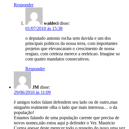
Responder
waldeci
disse:
01/07/2010 às 15:38
o deputado antonio rocha sem duvida e um dos
principais politicos da nossa terra, com importantes
projetos que elevancaram o crescimento de nossa
rergiao, com cetrteza merece a reeleicao. Imagine so
com quatro mandatos consecutivos.
Responder
JM
disse:
29/06/2010 às 11:09
è amigos todos falam defendem seu lado ou de outro,mas
ninguém realmente olha o lado que mais interessa… o da
população!
Estamos falando de uma população carente que precisa de
novos nomes,não estou aqui p defender o Ver. Mauricio
Correa apesar deste merecer todo o respeito do povo,uma vez