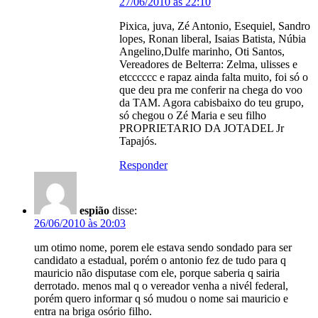
27/06/2010 às 22:10
Pixica, juva, Zé Antonio, Esequiel, Sandro
lopes, Ronan liberal, Isaias Batista, Núbia
Angelino,Dulfe marinho, Oti Santos,
Vereadores de Belterra: Zelma, ulisses e
etcccccc e rapaz ainda falta muito, foi só o
que deu pra me conferir na chega do voo
da TAM. Agora cabisbaixo do teu grupo,
só chegou o Zé Maria e seu filho
PROPRIETARIO DA JOTADEL Jr
Tapajós.
Responder
espião
disse:
26/06/2010 às 20:03
um otimo nome, porem ele estava sendo sondado para ser
candidato a estadual, porém o antonio fez de tudo para q
mauricio não disputase com ele, porque saberia q sairia
derrotado. menos mal q o vereador venha a nivél federal,
porém quero informar q só mudou o nome sai mauricio e
entra na briga osório filho.