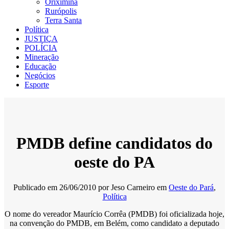
Oriximiná
Rurópolis
Terra Santa
Política
JUSTIÇA
POLÍCIA
Mineração
Educação
Negócios
Esporte
PMDB define candidatos do
oeste do PA
Publicado em
26/06/2010
por
Jeso Carneiro
em
Oeste do Pará
,
Política
O nome do vereador Maurício Corrêa (PMDB) foi oficializada hoje,
na convenção do PMDB, em Belém, como candidato a deputado