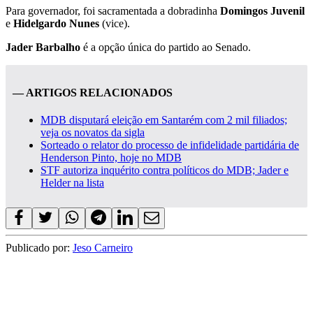
Para governador, foi sacramentada a dobradinha
Domingos Juvenil
e
Hidelgardo Nunes
(vice).
Jader Barbalho
é a opção única do partido ao Senado.
— ARTIGOS RELACIONADOS
MDB disputará eleição em Santarém com 2 mil filiados;
veja os novatos da sigla
Sorteado o relator do processo de infidelidade partidária de
Henderson Pinto, hoje no MDB
STF autoriza inquérito contra políticos do MDB; Jader e
Helder na lista
Publicado por:
Jeso Carneiro