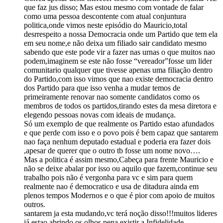
que faz jus disso; Mas estou mesmo com vontade de falar
como uma pessoa descontente com atual conjuntura
politica,onde vimos neste episódio do Mauricio,total
desrrespeito a nossa Democracia onde um Partido que tem ela
em seu nome,e não deixa um filiado sair candidato mesmo
sabendo que este pode vir a fazer nas urnas o que muitos nao
podem,imaginem se este não fosse “vereador”fosse um lider
comunitario qualquer que tivesse apenas uma filiação dentro
do Partido,com isso vimos que nao existe democracia dentro
dos Partido para que isso venha a mudar temos de
primeiramente renovar nao somente candidatos como os
membros de todos os partidos,tirando estes da mesa diretora e
elegendo pessoas novas com ideais de mudança.
Só um exemplo de que realmente os Partido estao afundados
e que perde com isso e o povo pois é bem capaz que santarem
nao faça nenhum deputado estadual e poderia era fazer dois
,apesar de querer que o outro tb fosse um nome novo….
Mas a politica é assim mesmo,Cabeça para frente Mauricio e
não se deixe abalar por isso ou aquilo que fazem,continue seu
trabalho pois não é vergonha para vc e sim para quem
realmente nao é democratico e usa de ditadura ainda em
plenos tempos Modernos e o que é pior com apoio de muitos
outros.
santarem ja esta mudando,vc terá noção disso!!!muitos lideres
já estao abrindo os olhos,pena existir a Infidelidade