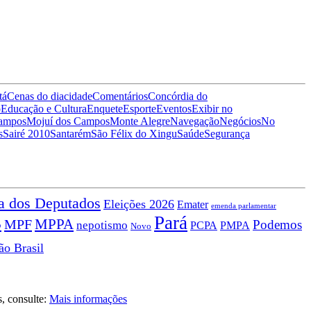
tá
Cenas do dia
cidade
Comentários
Concórdia do
o
Educação e Cultura
Enquete
Esporte
Eventos
Exibir no
Campos
Mojuí dos Campos
Monte Alegre
Navegação
Negócios
No
s
Sairé 2010
Santarém
São Félix do Xingu
Saúde
Segurança
a dos Deputados
Eleições 2026
Emater
emenda parlamentar
Pará
B
MPPA
MPF
Podemos
nepotismo
PCPA
PMPA
Novo
ão Brasil
s, consulte:
Mais informações