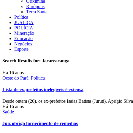
Oriximiná
Rurópolis
Terra Santa
Política
JUSTIÇA
POLÍCIA
Mineração
Educação
Negócios
Esporte
Search Results for:
Jacareacanga
Há 16 anos
Oeste do Pará
Política
Lista de ex-prefeitos inelegíveis é extensa
Desde ontem (20), os ex-prefeitos Isaías Batista (Juruti), Aprígio Si
Há 16 anos
Saúde
Juiz obriga fornecimento de remédios