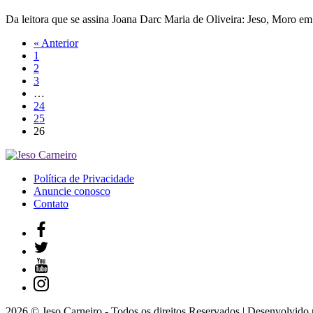
Da leitora que se assina Joana Darc Maria de Oliveira: Jeso, Moro e
« Anterior
1
2
3
…
24
25
26
Política de Privacidade
Anuncie conosco
Contato
2026 © Jeso Carneiro - Todos os direitos Reservados | Desenvolvido