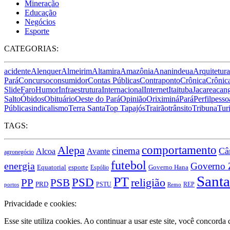
Mineração
Educação
Negócios
Esporte
CATEGORIAS:
acidente
Alenquer
Almeirim
Altamira
Amazônia
Ananindeua
Arquitetura
Pará
Concurso
consumidor
Contas Públicas
Contraponto
Crônica
Crônica
Slide
Faro
Humor
Infraestrutura
Internacional
Internet
Itaituba
Jacareacan
Salto
Óbidos
Obituário
Oeste do Pará
Opinião
Oriximiná
Pará
Perfil
pesso
Pública
sindicalismo
Terra Santa
Top Tapajós
Trairão
trânsito
Tribuna
Tur
TAGS:
Alepa
comportamento
cinema
Câ
Alcoa
Avante
agronegócio
futebol
energia
Governo 
Equatorial
esporte
Governo Hana
Espólio
Sant
PT
PSD
religião
PSB
PP
PRD
PSTU
REP
portos
Remo
Privacidade e cookies:
Esse site utiliza cookies. Ao continuar a usar este site, você concord