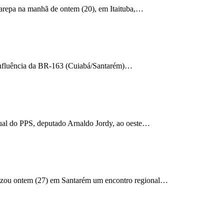
arepa na manhã de ontem (20), em Itaituba,…
 influência da BR-163 (Cuiabá/Santarém)…
dual do PPS, deputado Arnaldo Jordy, ao oeste…
alizou ontem (27) em Santarém um encontro regional…