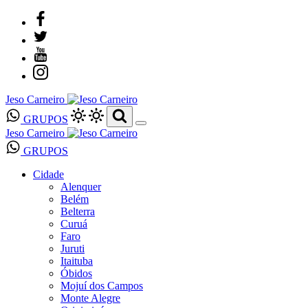
Jeso Carneiro
GRUPOS
Jeso Carneiro
GRUPOS
Cidade
Alenquer
Belém
Belterra
Curuá
Faro
Juruti
Itaituba
Óbidos
Mojuí dos Campos
Monte Alegre