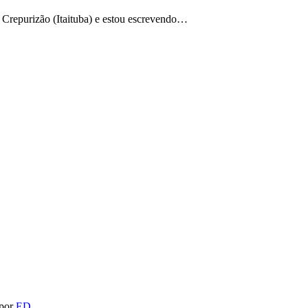
m Crepurizão (Itaituba) e estou escrevendo…
 por
ED