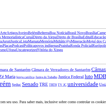
Arte
Artigos
Aveiro
Belém
Belterra
Boa Notícia
Brasil Novo
Brasília
Came
 Memorialística
Curuá
Direto da Alepa
Direto de Brasília
Edital
Educaçã
ga
Juruti
Justiça
Lista
Mamata
Memória
Midiátic@s
Mineração
Mojuí dos 
as
Placas
Podcast
Política
povos indígenas
Prainha
Ronda Policial
Rurópoli
ismo
Ufopa
Uncategorized
Vitória do Xingu
Câmar
mara de Santarém
Câmara de Vereadores de Santarém
MD
luto
Zé Maria
Justiça Federal
Igreja católica
Justiça do Trabalho
arém
universidade
Senado
TRE
Uni
Seduc
TV JC
TRT8
a com seu uso. Para saber mais, inclusive sobre como controlar os cookie