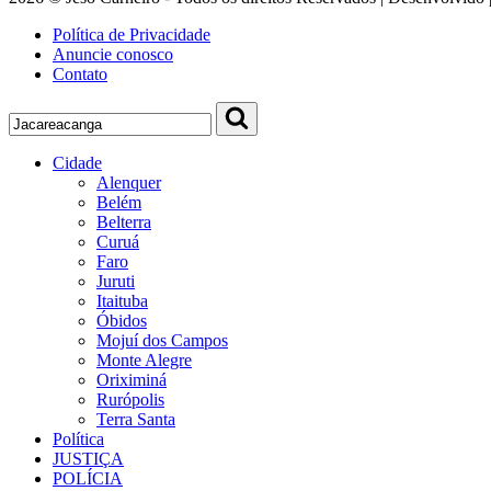
Política de Privacidade
Anuncie conosco
Contato
Cidade
Alenquer
Belém
Belterra
Curuá
Faro
Juruti
Itaituba
Óbidos
Mojuí dos Campos
Monte Alegre
Oriximiná
Rurópolis
Terra Santa
Política
JUSTIÇA
POLÍCIA