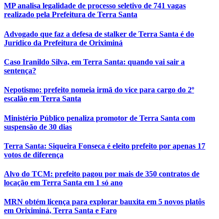
MP analisa legalidade de processo seletivo de 741 vagas
realizado pela Prefeitura de Terra Santa
Advogado que faz a defesa de stalker de Terra Santa é do
Jurídico da Prefeitura de Oriximiná
Caso Iranildo Silva, em Terra Santa: quando vai sair a
sentença?
Nepotismo: prefeito nomeia irmã do vice para cargo do 2º
escalão em Terra Santa
Ministério Público penaliza promotor de Terra Santa com
suspensão de 30 dias
Terra Santa: Siqueira Fonseca é eleito prefeito por apenas 17
votos de diferença
Alvo do TCM: prefeito pagou por mais de 350 contratos de
locação em Terra Santa em 1 só ano
MRN obtém licença para explorar bauxita em 5 novos platôs
em Oriximiná, Terra Santa e Faro