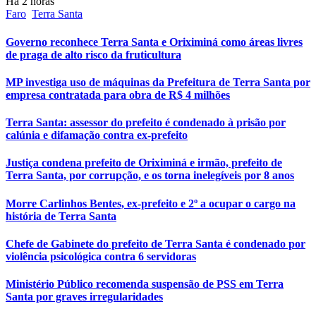
Há 2 horas
Faro
Terra Santa
Governo reconhece Terra Santa e Oriximiná como áreas livres
de praga de alto risco da fruticultura
MP investiga uso de máquinas da Prefeitura de Terra Santa por
empresa contratada para obra de R$ 4 milhões
Terra Santa: assessor do prefeito é condenado à prisão por
calúnia e difamação contra ex-prefeito
Justiça condena prefeito de Oriximiná e irmão, prefeito de
Terra Santa, por corrupção, e os torna inelegíveis por 8 anos
Morre Carlinhos Bentes, ex-prefeito e 2º a ocupar o cargo na
história de Terra Santa
Chefe de Gabinete do prefeito de Terra Santa é condenado por
violência psicológica contra 6 servidoras
Ministério Público recomenda suspensão de PSS em Terra
Santa por graves irregularidades