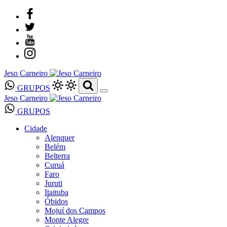
Jeso Carneiro
GRUPOS
Jeso Carneiro
GRUPOS
Cidade
Alenquer
Belém
Belterra
Curuá
Faro
Juruti
Itaituba
Óbidos
Mojuí dos Campos
Monte Alegre