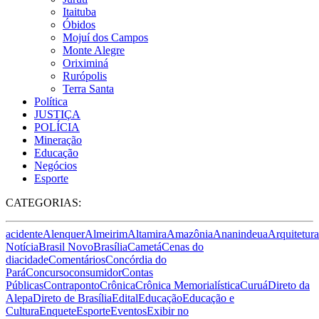
Itaituba
Óbidos
Mojuí dos Campos
Monte Alegre
Oriximiná
Rurópolis
Terra Santa
Política
JUSTIÇA
POLÍCIA
Mineração
Educação
Negócios
Esporte
CATEGORIAS:
acidente
Alenquer
Almeirim
Altamira
Amazônia
Ananindeua
Arquitetura
Notícia
Brasil Novo
Brasília
Cametá
Cenas do
dia
cidade
Comentários
Concórdia do
Pará
Concurso
consumidor
Contas
Públicas
Contraponto
Crônica
Crônica Memorialística
Curuá
Direto da
Alepa
Direto de Brasília
Edital
Educação
Educação e
Cultura
Enquete
Esporte
Eventos
Exibir no