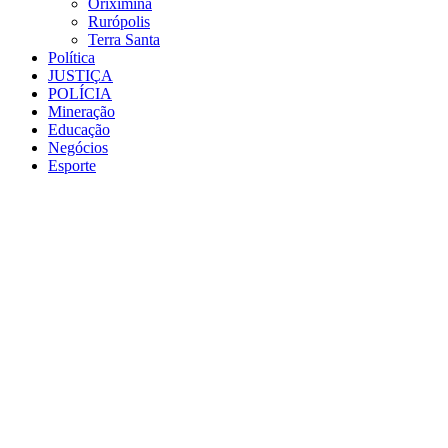
Oriximiná
Rurópolis
Terra Santa
Política
JUSTIÇA
POLÍCIA
Mineração
Educação
Negócios
Esporte