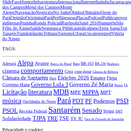
Slide
Faro
Humor
Infraestrutura
Internacional
Internet
Itaituba
Jacareacan
dos Campos
Mojuí dos Campos
Monte
Alegre
Navegação
Negócios
No Salto
Óbidos
Obituário
Oeste do
Pará
Opinião
Oriximiná
Pará
Perfil
pessoas
Placas
Podcast
Política
povos
indígenas
Prainha
Ronda Policial
Rurópolis
Sairé 2010
Santarém
São
Félix do Xingu
Saúde
Segurança Pública
sindicalismo
Terra Santa
Top
Tapajós
Trairão
trânsito
Tribuna
Turismo
Ufopa
Uncategorized
Vitória
do Xingu
TAGS:
Alepa
Avante
BR-163
Adepará
Basa
BR-230
Banco do Brasil
Bradesco
comportamento
cinema
Crea
crime digital
Câmara de Belterra
Câmara de Santarém
Eleições 2026
Emater
Fiepa
Dnit
Governo Lula 3
Governo Zé Maria
Governo Hana
IA
Hemis
MDB
Licitação
literatura
MPPA
MPE
MPT
Pará
PSD
música
PDT
PF
Podemos
Ourilândia do Norte
Santarém
Senado
PSOL
Sespa
Receita Federal
SMT
TJPA
TRE
TSE
Solidariedade
TV JC
Vara de Fazenda de Santarém
Privacidade e cookies: