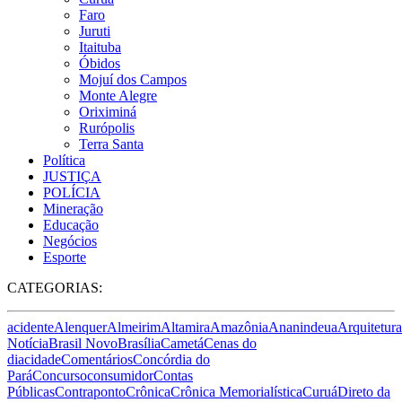
Faro
Juruti
Itaituba
Óbidos
Mojuí dos Campos
Monte Alegre
Oriximiná
Rurópolis
Terra Santa
Política
JUSTIÇA
POLÍCIA
Mineração
Educação
Negócios
Esporte
CATEGORIAS:
acidente
Alenquer
Almeirim
Altamira
Amazônia
Ananindeua
Arquitetura
Notícia
Brasil Novo
Brasília
Cametá
Cenas do
dia
cidade
Comentários
Concórdia do
Pará
Concurso
consumidor
Contas
Públicas
Contraponto
Crônica
Crônica Memorialística
Curuá
Direto da