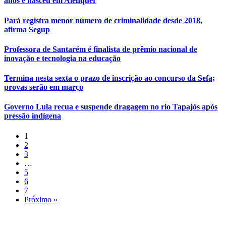
anos e nasceu em Alenquer
Pará registra menor número de criminalidade desde 2018,
afirma Segup
Professora de Santarém é finalista de prêmio nacional de
inovação e tecnologia na educação
Termina nesta sexta o prazo de inscrição ao concurso da Sefa;
provas serão em março
Governo Lula recua e suspende dragagem no rio Tapajós após
pressão indígena
1
2
3
…
5
6
7
Próximo »