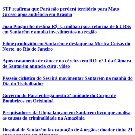
STF reafirma que Pará não perderá território para Mato
Grosso após audiência em Brasília
João Pingarilho destina R$ 1,5 milhão para reforma de 6 UBSs
em Santarém e amplia investimentos na região
Filme produzido em Santarém é destaque na Mostra Coisas do
Norte, no Rio de Janeiro
Após tratamento de câncer no cérebro em RO, nº 1 da Câmara
de Santarém anuncia cura; vídeo
Passeio ciclístico do Sesi irá movimentar Santarém na manhã do
Dia do Trabalhador
Governo do Pará entrega nesta 2ª unidade do Corpo de
Bombeiros em Oriximiná
Pesquisadores da Ufopa lançam em Santarém livro que analisa
as causas da criminalidade na Amazônia
Hospital de Santarém faz captação de 4 órgãos; doador tinha 21