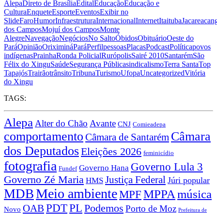
Alepa
Direto de Brasília
Edital
Educação
Educação e
Cultura
Enquete
Esporte
Eventos
Exibir no
Slide
Faro
Humor
Infraestrutura
Internacional
Internet
Itaituba
Jacareacan
dos Campos
Mojuí dos Campos
Monte
Alegre
Navegação
Negócios
No Salto
Óbidos
Obituário
Oeste do
Pará
Opinião
Oriximiná
Pará
Perfil
pessoas
Placas
Podcast
Política
povos
indígenas
Prainha
Ronda Policial
Rurópolis
Sairé 2010
Santarém
São
Félix do Xingu
Saúde
Segurança Pública
sindicalismo
Terra Santa
Top
Tapajós
Trairão
trânsito
Tribuna
Turismo
Ufopa
Uncategorized
Vitória
do Xingu
TAGS:
Alepa
Alter do Chão
Avante
CNJ
Comieadepa
comportamento
Câmara
Câmara de Santarém
dos Deputados
Eleições 2026
feminicídio
fotografia
Governo Lula 3
Governo Hana
Fundef
Governo Zé Maria
Justiça Federal
Júri popular
HMS
Meio ambiente
MDB
MPPA
música
MPF
PDT
PL
OAB
Podemos
Porto de Moz
Novo
Prefeitura de