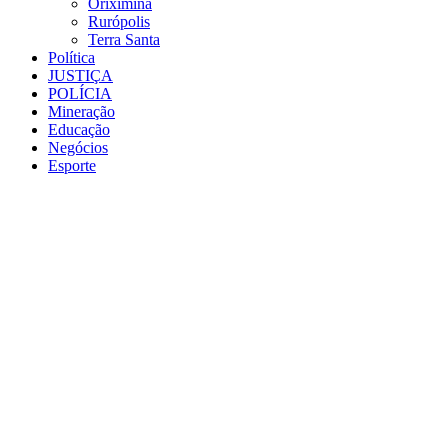
Oriximiná
Rurópolis
Terra Santa
Política
JUSTIÇA
POLÍCIA
Mineração
Educação
Negócios
Esporte