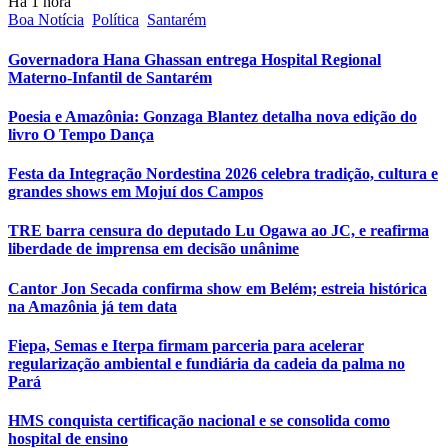
Há 1 hora
Boa Notícia
Política
Santarém
Governadora Hana Ghassan entrega Hospital Regional
Materno-Infantil de Santarém
Poesia e Amazônia: Gonzaga Blantez detalha nova edição do
livro O Tempo Dança
Festa da Integração Nordestina 2026 celebra tradição, cultura e
grandes shows em Mojuí dos Campos
TRE barra censura do deputado Lu Ogawa ao JC, e reafirma
liberdade de imprensa em decisão unânime
Cantor Jon Secada confirma show em Belém; estreia histórica
na Amazônia já tem data
Fiepa, Semas e Iterpa firmam parceria para acelerar
regularização ambiental e fundiária da cadeia da palma no
Pará
HMS conquista certificação nacional e se consolida como
hospital de ensino