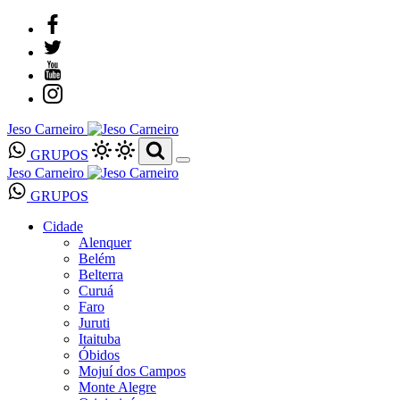
Jeso Carneiro
GRUPOS
Jeso Carneiro
GRUPOS
Cidade
Alenquer
Belém
Belterra
Curuá
Faro
Juruti
Itaituba
Óbidos
Mojuí dos Campos
Monte Alegre