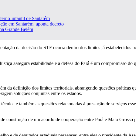
terno-infantil de Santarém
pção em Santarém, aponta decreto
 na Grande Belém
ação da decisão do STF ocorra dentro dos limites já estabelecidos pel
Justiça assegura estabilidade e a defesa do Pará é um compromisso do 
ém da definição dos limites territoriais, abrangendo questões práticas
exigem soluções conjuntas entre os estados.
 técnica e também as questões relacionadas à prestação de serviços es
 de construção de um acordo de cooperação entre Pará e Mato Grosso par
lho e de deputados estaduais paraenses, entre eles o presidente da As