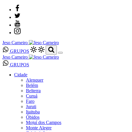
Jeso Carneiro
GRUPOS
Jeso Carneiro
GRUPOS
Cidade
Alenquer
Belém
Belterra
Curuá
Faro
Juruti
Itaituba
Óbidos
Mojuí dos Campos
Monte Alegre