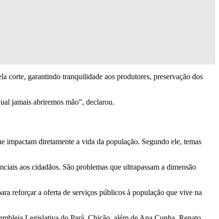
a corte, garantindo tranquilidade aos produtores, preservação dos
qual jamais abriremos mão”, declarou.
 que impactam diretamente a vida da população. Segundo ele, temas
senciais aos cidadãos. São problemas que ultrapassam a dimensão
a reforçar a oferta de serviços públicos à população que vive na
sembleia Legislativa do Pará, Chicão, além de Ana Cunha, Renato