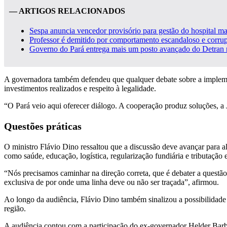
— ARTIGOS RELACIONADOS
Sespa anuncia vencedor provisório para gestão do hospital ma
Professor é demitido por comportamento escandaloso e corru
Governo do Pará entrega mais um posto avançado do Detran
A governadora também defendeu que qualquer debate sobre a implement
investimentos realizados e respeito à legalidade.
“O Pará veio aqui oferecer diálogo. A cooperação produz soluções, a 
Questões práticas
O ministro Flávio Dino ressaltou que a discussão deve avançar para al
como saúde, educação, logística, regularização fundiária e tributação 
“Nós precisamos caminhar na direção correta, que é debater a questão
exclusiva de por onde uma linha deve ou não ser traçada”, afirmou.
Ao longo da audiência, Flávio Dino também sinalizou a possibilidade
região.
A audiência contou com a participação do ex-governador Helder Barba