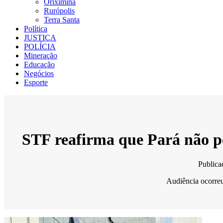
Oriximiná
Rurópolis
Terra Santa
Política
JUSTIÇA
POLÍCIA
Mineração
Educação
Negócios
Esporte
STF reafirma que Pará não pe
Public
Audiência ocorreu