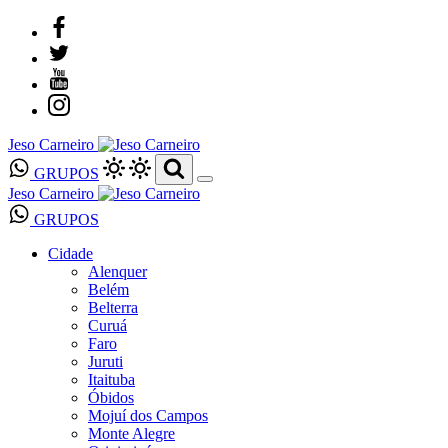
Jeso Carneiro
GRUPOS
Jeso Carneiro
GRUPOS
Cidade
Alenquer
Belém
Belterra
Curuá
Faro
Juruti
Itaituba
Óbidos
Mojuí dos Campos
Monte Alegre