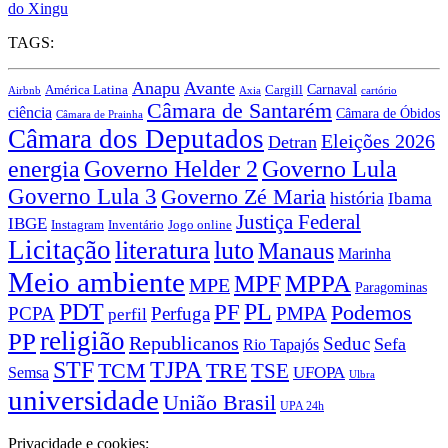
do Xingu
TAGS:
Anapu
Avante
Carnaval
América Latina
Cargill
Airbnb
Axia
cartório
Câmara de Santarém
ciência
Câmara de Óbidos
Câmara de Prainha
Câmara dos Deputados
Eleições 2026
Detran
energia
Governo Lula
Governo Helder 2
Governo Lula 3
Governo Zé Maria
história
Ibama
Justiça Federal
IBGE
Instagram
Jogo online
Inventário
Licitação
literatura
luto
Manaus
Marinha
Meio ambiente
MPPA
MPF
MPE
Paragominas
PDT
PF
PL
Podemos
PCPA
Perfuga
PMPA
perfil
religião
PP
Republicanos
Seduc
Sefa
Rio Tapajós
STF
TJPA
TCM
TRE
TSE
UFOPA
Semsa
Ulbra
universidade
União Brasil
UPA 24h
Privacidade e cookies: