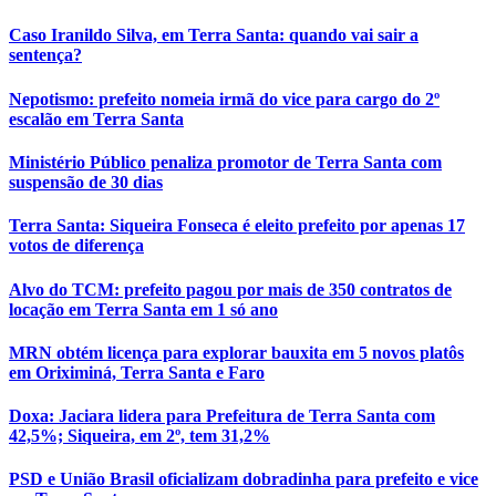
Caso Iranildo Silva, em Terra Santa: quando vai sair a
sentença?
Nepotismo: prefeito nomeia irmã do vice para cargo do 2º
escalão em Terra Santa
Ministério Público penaliza promotor de Terra Santa com
suspensão de 30 dias
Terra Santa: Siqueira Fonseca é eleito prefeito por apenas 17
votos de diferença
Alvo do TCM: prefeito pagou por mais de 350 contratos de
locação em Terra Santa em 1 só ano
MRN obtém licença para explorar bauxita em 5 novos platôs
em Oriximiná, Terra Santa e Faro
Doxa: Jaciara lidera para Prefeitura de Terra Santa com
42,5%; Siqueira, em 2º, tem 31,2%
PSD e União Brasil oficializam dobradinha para prefeito e vice