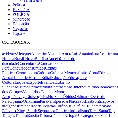
Terra Santa
Política
JUSTIÇA
POLÍCIA
Mineração
Educação
Negócios
Esporte
CATEGORIAS:
acidente
Alenquer
Almeirim
Altamira
Amazônia
Ananindeua
Arquitetura
Notícia
Brasil Novo
Brasília
Cametá
Cenas do
dia
cidade
Comentários
Concórdia do
Pará
Concurso
consumidor
Contas
Públicas
Contraponto
Crônica
Crônica Memorialística
Curuá
Direto da
Alepa
Direto de Brasília
Edital
Educação
Educação e
Cultura
Enquete
Esporte
Eventos
Exibir no
Slide
Faro
Humor
Infraestrutura
Internacional
Internet
Itaituba
Jacareacan
dos Campos
Mojuí dos Campos
Monte
Alegre
Navegação
Negócios
No Salto
Óbidos
Obituário
Oeste do
Pará
Opinião
Oriximiná
Pará
Perfil
pessoas
Placas
Podcast
Política
povos
indígenas
Prainha
Ronda Policial
Rurópolis
Sairé 2010
Santarém
São
Félix do Xingu
Saúde
Segurança Pública
sindicalismo
Terra Santa
Top
Tapajós
Trairão
trânsito
Tribuna
Turismo
Ufopa
Uncategorized
Vitória