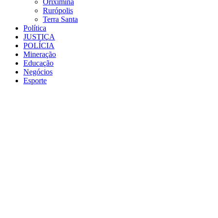
Oriximiná
Rurópolis
Terra Santa
Política
JUSTIÇA
POLÍCIA
Mineração
Educação
Negócios
Esporte