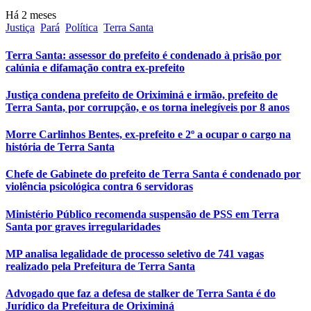
Há 2 meses
Justiça
Pará
Política
Terra Santa
Terra Santa: assessor do prefeito é condenado à prisão por
calúnia e difamação contra ex-prefeito
Justiça condena prefeito de Oriximiná e irmão, prefeito de
Terra Santa, por corrupção, e os torna inelegíveis por 8 anos
Morre Carlinhos Bentes, ex-prefeito e 2º a ocupar o cargo na
história de Terra Santa
Chefe de Gabinete do prefeito de Terra Santa é condenado por
violência psicológica contra 6 servidoras
Ministério Público recomenda suspensão de PSS em Terra
Santa por graves irregularidades
MP analisa legalidade de processo seletivo de 741 vagas
realizado pela Prefeitura de Terra Santa
Advogado que faz a defesa de stalker de Terra Santa é do
Jurídico da Prefeitura de Oriximiná