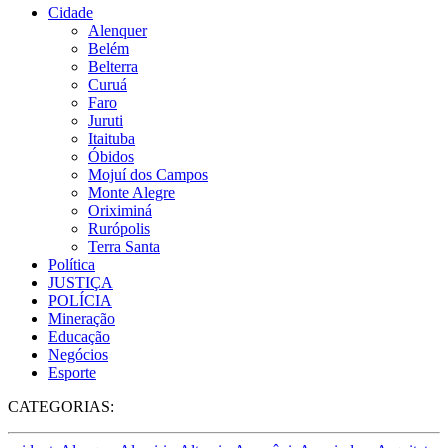
Cidade
Alenquer
Belém
Belterra
Curuá
Faro
Juruti
Itaituba
Óbidos
Mojuí dos Campos
Monte Alegre
Oriximiná
Rurópolis
Terra Santa
Política
JUSTIÇA
POLÍCIA
Mineração
Educação
Negócios
Esporte
CATEGORIAS: