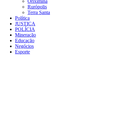
Oriximiná
Rurópolis
Terra Santa
Política
JUSTIÇA
POLÍCIA
Mineração
Educação
Negócios
Esporte