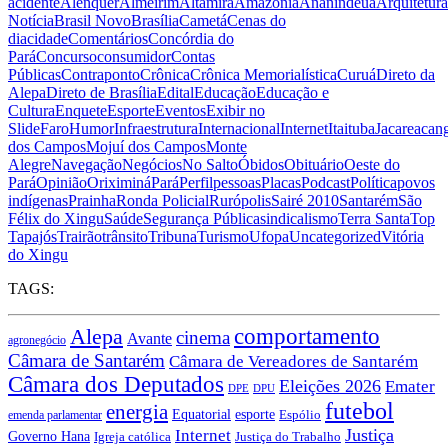
acidente
Alenquer
Almeirim
Altamira
Amazônia
Ananindeua
Arquitetura
Notícia
Brasil Novo
Brasília
Cametá
Cenas do
dia
cidade
Comentários
Concórdia do
Pará
Concurso
consumidor
Contas
Públicas
Contraponto
Crônica
Crônica Memorialística
Curuá
Direto da
Alepa
Direto de Brasília
Edital
Educação
Educação e
Cultura
Enquete
Esporte
Eventos
Exibir no
Slide
Faro
Humor
Infraestrutura
Internacional
Internet
Itaituba
Jacareacan
dos Campos
Mojuí dos Campos
Monte
Alegre
Navegação
Negócios
No Salto
Óbidos
Obituário
Oeste do
Pará
Opinião
Oriximiná
Pará
Perfil
pessoas
Placas
Podcast
Política
povos
indígenas
Prainha
Ronda Policial
Rurópolis
Sairé 2010
Santarém
São
Félix do Xingu
Saúde
Segurança Pública
sindicalismo
Terra Santa
Top
Tapajós
Trairão
trânsito
Tribuna
Turismo
Ufopa
Uncategorized
Vitória
do Xingu
TAGS:
Alepa
comportamento
cinema
Avante
agronegócio
Câmara de Santarém
Câmara de Vereadores de Santarém
Câmara dos Deputados
Eleições 2026
Emater
DPU
DPE
futebol
energia
esporte
Equatorial
emenda parlamentar
Espólio
Justiça
Internet
Governo Hana
Igreja católica
Justiça do Trabalho