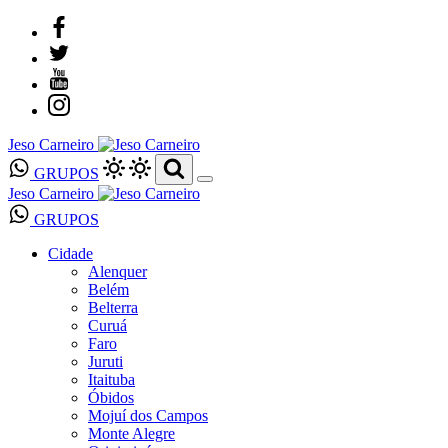
Jeso Carneiro
GRUPOS
Jeso Carneiro
GRUPOS
Cidade
Alenquer
Belém
Belterra
Curuá
Faro
Juruti
Itaituba
Óbidos
Mojuí dos Campos
Monte Alegre