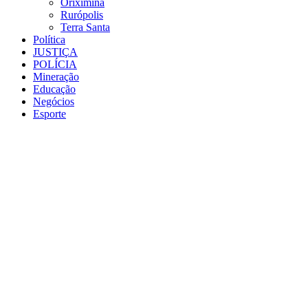
Oriximiná
Rurópolis
Terra Santa
Política
JUSTIÇA
POLÍCIA
Mineração
Educação
Negócios
Esporte