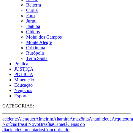
Belterra
Curuá
Faro
Juruti
Itaituba
Óbidos
Mojuí dos Campos
Monte Alegre
Oriximiná
Rurópolis
Terra Santa
Política
JUSTIÇA
POLÍCIA
Mineração
Educação
Negócios
Esporte
CATEGORIAS:
acidente
Alenquer
Almeirim
Altamira
Amazônia
Ananindeua
Arquitetura
Notícia
Brasil Novo
Brasília
Cametá
Cenas do
dia
cidade
Comentários
Concórdia do