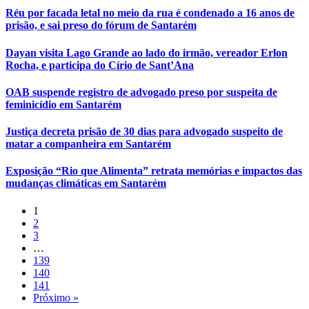
Réu por facada letal no meio da rua é condenado a 16 anos de
prisão, e sai preso do fórum de Santarém
Dayan visita Lago Grande ao lado do irmão, vereador Erlon
Rocha, e participa do Círio de Sant’Ana
OAB suspende registro de advogado preso por suspeita de
feminicídio em Santarém
Justiça decreta prisão de 30 dias para advogado suspeito de
matar a companheira em Santarém
Exposição “Rio que Alimenta” retrata memórias e impactos das
mudanças climáticas em Santarém
1
2
3
…
139
140
141
Próximo »