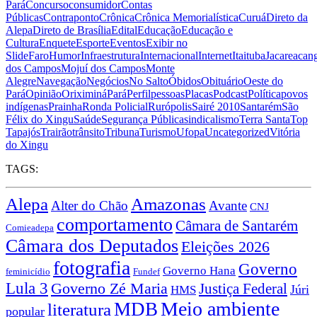
Pará
Concurso
consumidor
Contas
Públicas
Contraponto
Crônica
Crônica Memorialística
Curuá
Direto da
Alepa
Direto de Brasília
Edital
Educação
Educação e
Cultura
Enquete
Esporte
Eventos
Exibir no
Slide
Faro
Humor
Infraestrutura
Internacional
Internet
Itaituba
Jacareacan
dos Campos
Mojuí dos Campos
Monte
Alegre
Navegação
Negócios
No Salto
Óbidos
Obituário
Oeste do
Pará
Opinião
Oriximiná
Pará
Perfil
pessoas
Placas
Podcast
Política
povos
indígenas
Prainha
Ronda Policial
Rurópolis
Sairé 2010
Santarém
São
Félix do Xingu
Saúde
Segurança Pública
sindicalismo
Terra Santa
Top
Tapajós
Trairão
trânsito
Tribuna
Turismo
Ufopa
Uncategorized
Vitória
do Xingu
TAGS:
Alepa
Amazonas
Alter do Chão
Avante
CNJ
comportamento
Câmara de Santarém
Comieadepa
Câmara dos Deputados
Eleições 2026
fotografia
Governo
Governo Hana
feminicídio
Fundef
Lula 3
Governo Zé Maria
Justiça Federal
Júri
HMS
Meio ambiente
MDB
literatura
popular