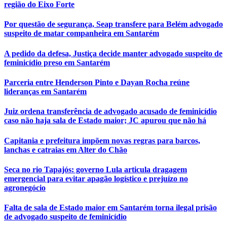
região do Eixo Forte
Por questão de segurança, Seap transfere para Belém advogado
suspeito de matar companheira em Santarém
A pedido da defesa, Justiça decide manter advogado suspeito de
feminicídio preso em Santarém
Parceria entre Henderson Pinto e Dayan Rocha reúne
lideranças em Santarém
Juiz ordena transferência de advogado acusado de feminicídio
caso não haja sala de Estado maior; JC apurou que não há
Capitania e prefeitura impõem novas regras para barcos,
lanchas e catraias em Alter do Chão
Seca no rio Tapajós: governo Lula articula dragagem
emergencial para evitar apagão logístico e prejuízo no
agronegócio
Falta de sala de Estado maior em Santarém torna ilegal prisão
de advogado suspeito de feminicídio