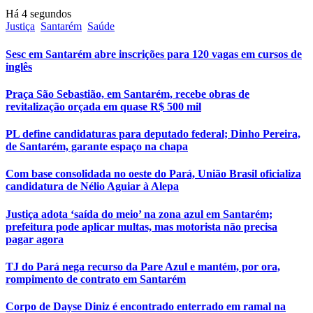
Há 4 segundos
Justiça
Santarém
Saúde
Sesc em Santarém abre inscrições para 120 vagas em cursos de
inglês
Praça São Sebastião, em Santarém, recebe obras de
revitalização orçada em quase R$ 500 mil
PL define candidaturas para deputado federal; Dinho Pereira,
de Santarém, garante espaço na chapa
Com base consolidada no oeste do Pará, União Brasil oficializa
candidatura de Nélio Aguiar à Alepa
Justiça adota ‘saída do meio’ na zona azul em Santarém;
prefeitura pode aplicar multas, mas motorista não precisa
pagar agora
TJ do Pará nega recurso da Pare Azul e mantém, por ora,
rompimento de contrato em Santarém
Corpo de Dayse Diniz é encontrado enterrado em ramal na