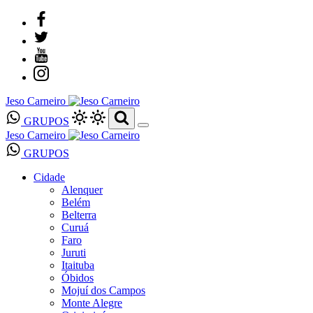
Jeso Carneiro
GRUPOS
Jeso Carneiro
GRUPOS
Cidade
Alenquer
Belém
Belterra
Curuá
Faro
Juruti
Itaituba
Óbidos
Mojuí dos Campos
Monte Alegre