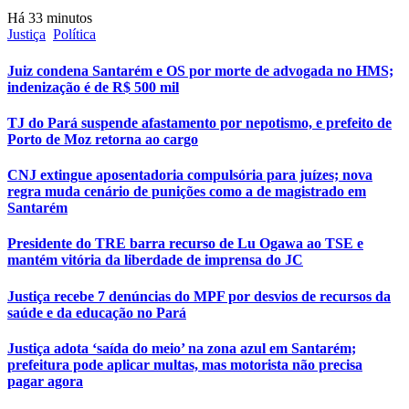
Há 33 minutos
Justiça
Política
Juiz condena Santarém e OS por morte de advogada no HMS;
indenização é de R$ 500 mil
TJ do Pará suspende afastamento por nepotismo, e prefeito de
Porto de Moz retorna ao cargo
CNJ extingue aposentadoria compulsória para juízes; nova
regra muda cenário de punições como a de magistrado em
Santarém
Presidente do TRE barra recurso de Lu Ogawa ao TSE e
mantém vitória da liberdade de imprensa do JC
Justiça recebe 7 denúncias do MPF por desvios de recursos da
saúde e da educação no Pará
Justiça adota ‘saída do meio’ na zona azul em Santarém;
prefeitura pode aplicar multas, mas motorista não precisa
pagar agora