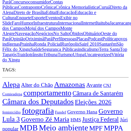
Pará
Concurso
consumidor
Contas
Públicas
Contraponto
Crônica
Crônica Memorialística
Curuá
Direto da
Alepa
Direto de Brasília
Edital
Educação
Educação e
Cultura
Enquete
Esporte
Eventos
Exibir no
Slide
Faro
Humor
Infraestrutura
Internacional
Internet
Itaituba
Jacareacan
dos Campos
Mojuí dos Campos
Monte
Alegre
Navegação
Negócios
No Salto
Óbidos
Obituário
Oeste do
Pará
Opinião
Oriximiná
Pará
Perfil
pessoas
Placas
Podcast
Política
povos
indígenas
Prainha
Ronda Policial
Rurópolis
Sairé 2010
Santarém
São
Félix do Xingu
Saúde
Segurança Pública
sindicalismo
Terra Santa
Top
Tapajós
Trairão
trânsito
Tribuna
Turismo
Ufopa
Uncategorized
Vitória
do Xingu
TAGS:
Alepa
Amazonas
Alter do Chão
Avante
CNJ
comportamento
Câmara de Santarém
Comieadepa
Câmara dos Deputados
Eleições 2026
fotografia
Governo
Governo Hana
feminicídio
Fundef
Lula 3
Governo Zé Maria
Justiça Federal
Júri
HMS
Meio ambiente
MDB
MPPA
MPF
popular