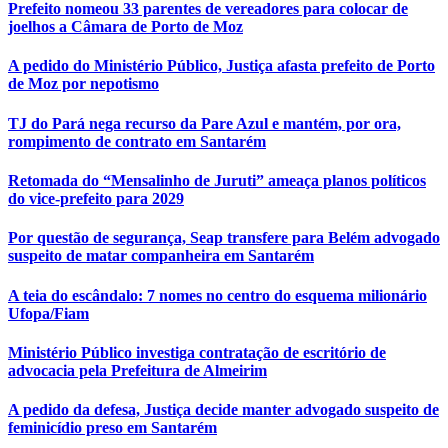
Prefeito nomeou 33 parentes de vereadores para colocar de
joelhos a Câmara de Porto de Moz
A pedido do Ministério Público, Justiça afasta prefeito de Porto
de Moz por nepotismo
TJ do Pará nega recurso da Pare Azul e mantém, por ora,
rompimento de contrato em Santarém
Retomada do “Mensalinho de Juruti” ameaça planos políticos
do vice-prefeito para 2029
Por questão de segurança, Seap transfere para Belém advogado
suspeito de matar companheira em Santarém
A teia do escândalo: 7 nomes no centro do esquema milionário
Ufopa/Fiam
Ministério Público investiga contratação de escritório de
advocacia pela Prefeitura de Almeirim
A pedido da defesa, Justiça decide manter advogado suspeito de
feminicídio preso em Santarém