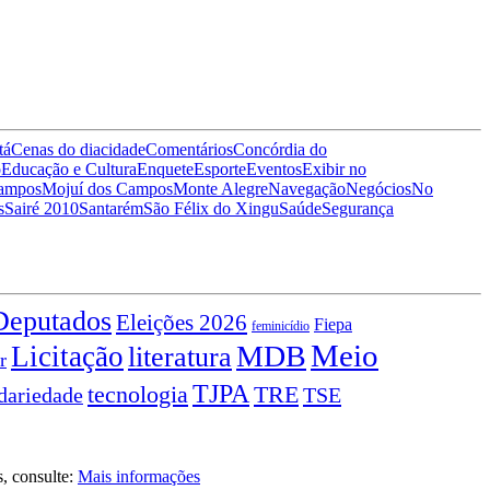
tá
Cenas do dia
cidade
Comentários
Concórdia do
o
Educação e Cultura
Enquete
Esporte
Eventos
Exibir no
Campos
Mojuí dos Campos
Monte Alegre
Navegação
Negócios
No
s
Sairé 2010
Santarém
São Félix do Xingu
Saúde
Segurança
Deputados
Eleições 2026
Fiepa
feminicídio
Meio
MDB
Licitação
literatura
r
TJPA
TRE
tecnologia
TSE
dariedade
s, consulte:
Mais informações