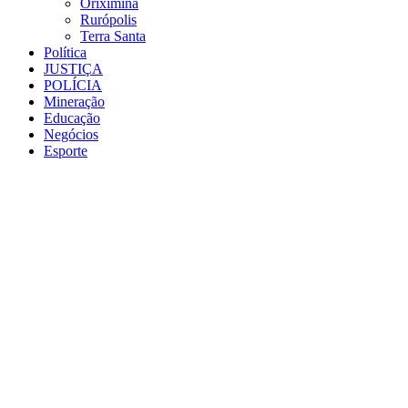
Oriximiná
Rurópolis
Terra Santa
Política
JUSTIÇA
POLÍCIA
Mineração
Educação
Negócios
Esporte