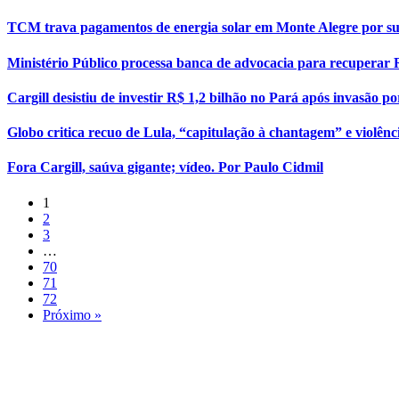
TCM trava pagamentos de energia solar em Monte Alegre por sus
Ministério Público processa banca de advocacia para recuperar 
Cargill desistiu de investir R$ 1,2 bilhão no Pará após invasão 
Globo critica recuo de Lula, “capitulação à chantagem” e violên
Fora Cargill, saúva gigante; vídeo. Por Paulo Cidmil
1
2
3
…
70
71
72
Próximo »