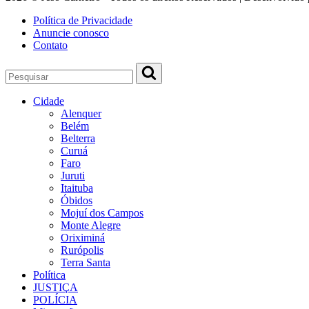
Política de Privacidade
Anuncie conosco
Contato
Cidade
Alenquer
Belém
Belterra
Curuá
Faro
Juruti
Itaituba
Óbidos
Mojuí dos Campos
Monte Alegre
Oriximiná
Rurópolis
Terra Santa
Política
JUSTIÇA
POLÍCIA