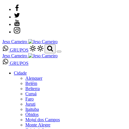
Jeso Carneiro
GRUPOS
Jeso Carneiro
GRUPOS
Cidade
Alenquer
Belém
Belterra
Curuá
Faro
Juruti
Itaituba
Óbidos
Mojuí dos Campos
Monte Alegre