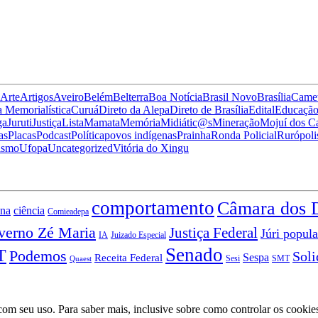
Arte
Artigos
Aveiro
Belém
Belterra
Boa Notícia
Brasil Novo
Brasília
Came
 Memorialística
Curuá
Direto da Alepa
Direto de Brasília
Edital
Educaçã
ga
Juruti
Justiça
Lista
Mamata
Memória
Midiátic@s
Mineração
Mojuí dos 
as
Placas
Podcast
Política
povos indígenas
Prainha
Ronda Policial
Rurópoli
ismo
Ufopa
Uncategorized
Vitória do Xingu
comportamento
Câmara dos 
ciência
ena
Comieadepa
verno Zé Maria
Justiça Federal
Júri popula
IA
Juizado Especial
Senado
T
Podemos
Soli
Sespa
Receita Federal
Sesi
SMT
Quaest
a com seu uso. Para saber mais, inclusive sobre como controlar os cookie