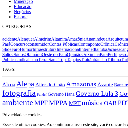
Mineração
Educação
Negócios
Esporte
CATEGORIAS:
acidente
Alenquer
Almeirim
Altamira
Amazônia
Ananindeua
Arquitetura
Pará
Concurso
consumidor
Contas Públicas
Contraponto
Crônica
Crônica
Slide
Faro
Humor
Infraestrutura
Internacional
Internet
Itaituba
Jacareacan
Salto
Óbidos
Obituário
Oeste do Pará
Opinião
Oriximiná
Pará
Perfil
pesso
Pública
sindicalismo
Terra Santa
Top Tapajós
Trairão
trânsito
Tribuna
Tur
TAGS:
Alepa
Amazonas
Alcoa
Avante
Alter do Chão
Barcar
fotografia
Governo Lula 3
Go
Governo Hana
Fundef
ambiente
MPPA
música
MPF
PD
OAB
MPT
Privacidade e cookies:
Esse site utiliza cookies. Ao continuar a usar este site, você concord