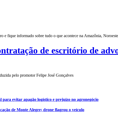
eiro e fique informado sobre tudo o que acontece na Amazônia, Noroest
ontratação de escritório de adv
onduzida pelo promotor Felipe José Gonçalves
 para evitar apagão logístico e prejuízo no agronegócio
cação de Monte Alegre; drone flagrou o veículo