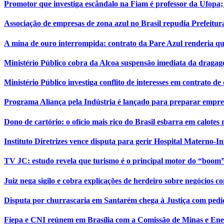
Promotor que investiga escândalo na Fiam é professor da Ufopa; 
Associação de empresas de zona azul no Brasil repudia Prefeitur
A mina de ouro interrompida: contrato da Pare Azul renderia q
Ministério Público cobra da Alcoa suspensão imediata da draga
Ministério Público investiga conflito de interesses em contrato d
Programa Aliança pela Indústria é lançado para preparar empre
Dono de cartório: o ofício mais rico do Brasil esbarra em calotes
Instituto Diretrizes vence disputa para gerir Hospital Materno-I
TV JC: estudo revela que turismo é o principal motor do “boom
Juiz nega sigilo e cobra explicações de herdeiro sobre negócios
Disputa por churrascaria em Santarém chega à Justiça com pedid
Fiepa e CNI reúnem em Brasília com a Comissão de Minas e En