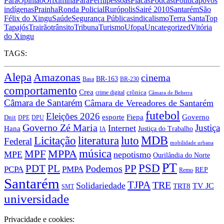
Pará
Opinião
Oriximiná
Pará
Perfil
pessoas
Placas
Podcast
Política
povos
indígenas
Prainha
Ronda Policial
Rurópolis
Sairé 2010
Santarém
São
Félix do Xingu
Saúde
Segurança Pública
sindicalismo
Terra Santa
Top
Tapajós
Trairão
trânsito
Tribuna
Turismo
Ufopa
Uncategorized
Vitória
do Xingu
TAGS:
Alepa
Amazonas
cinema
BR-163
Basa
BR-230
comportamento
Crea
crônica
crime digital
Câmara de Belterra
Câmara de Santarém
Câmara de Vereadores de Santarém
futebol
Eleições 2026
Fiepa
esporte
Governo
Dnit
DPU
DPE
Governo Zé Maria
Justiça
Internet
Hana
Justiça do Trabalho
IA
MDB
Licitação
literatura
luto
Federal
mobilidade urbana
MPPA
música
MPF
MPE
nepotismo
Ourilândia do Norte
PT
PSD
PDT
PL
PP
Podemos
PCPA
PMPA
REP
Remo
Santarém
TJPA
TRE
Solidariedade
TRT8
TV JC
SMT
universidade
Privacidade e cookies: