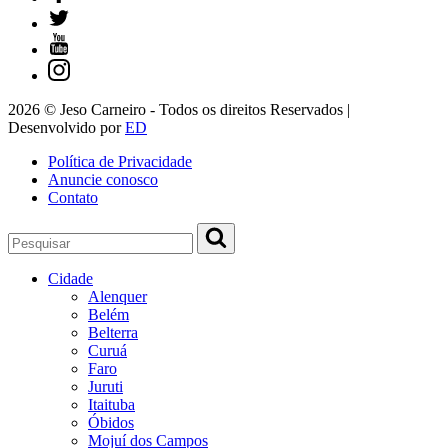
2026 © Jeso Carneiro - Todos os direitos Reservados |
Desenvolvido por
ED
Política de Privacidade
Anuncie conosco
Contato
Cidade
Alenquer
Belém
Belterra
Curuá
Faro
Juruti
Itaituba
Óbidos
Mojuí dos Campos