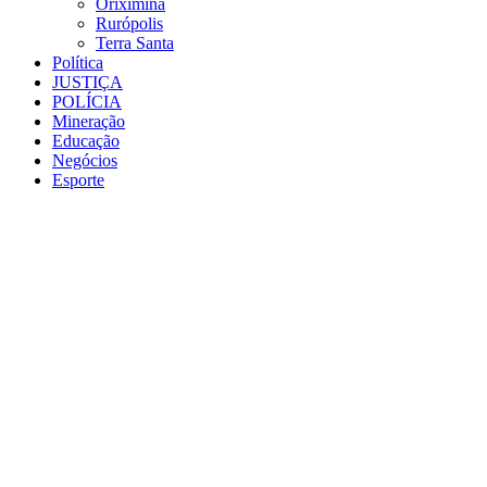
Oriximiná
Rurópolis
Terra Santa
Política
JUSTIÇA
POLÍCIA
Mineração
Educação
Negócios
Esporte