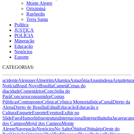
Monte Alegre
Oriximiná
Rurópolis
Terra Santa
Política
JUSTIÇA
POLÍCIA
Mineração
Educação
Negócios
Esporte
CATEGORIAS:
acidente
Alenquer
Almeirim
Altamira
Amazônia
Ananindeua
Arquitetura
Notícia
Brasil Novo
Brasília
Cametá
Cenas do
dia
cidade
Comentários
Concórdia do
Pará
Concurso
consumidor
Contas
Públicas
Contraponto
Crônica
Crônica Memorialística
Curuá
Direto da
Alepa
Direto de Brasília
Edital
Educação
Educação e
Cultura
Enquete
Esporte
Eventos
Exibir no
Slide
Faro
Humor
Infraestrutura
Internacional
Internet
Itaituba
Jacareacan
dos Campos
Mojuí dos Campos
Monte
Alegre
Navegação
Negócios
No Salto
Óbidos
Obituário
Oeste do