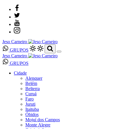
Jeso Carneiro
GRUPOS
Jeso Carneiro
GRUPOS
Cidade
Alenquer
Belém
Belterra
Curuá
Faro
Juruti
Itaituba
Óbidos
Mojuí dos Campos
Monte Alegre