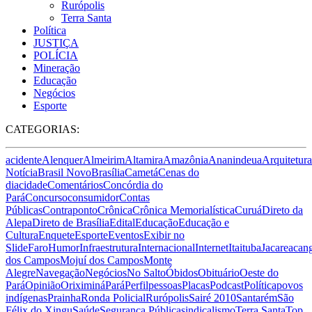
Rurópolis
Terra Santa
Política
JUSTIÇA
POLÍCIA
Mineração
Educação
Negócios
Esporte
CATEGORIAS:
acidente
Alenquer
Almeirim
Altamira
Amazônia
Ananindeua
Arquitetura
Notícia
Brasil Novo
Brasília
Cametá
Cenas do
dia
cidade
Comentários
Concórdia do
Pará
Concurso
consumidor
Contas
Públicas
Contraponto
Crônica
Crônica Memorialística
Curuá
Direto da
Alepa
Direto de Brasília
Edital
Educação
Educação e
Cultura
Enquete
Esporte
Eventos
Exibir no
Slide
Faro
Humor
Infraestrutura
Internacional
Internet
Itaituba
Jacareacan
dos Campos
Mojuí dos Campos
Monte
Alegre
Navegação
Negócios
No Salto
Óbidos
Obituário
Oeste do
Pará
Opinião
Oriximiná
Pará
Perfil
pessoas
Placas
Podcast
Política
povos
indígenas
Prainha
Ronda Policial
Rurópolis
Sairé 2010
Santarém
São
Félix do Xingu
Saúde
Segurança Pública
sindicalismo
Terra Santa
Top