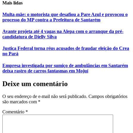
Mais lidas
Multa-mãe: o motorista que desafiou a Pare Azul e provocou o
processo do MP contra a Prefeitura de Santarém
Avante projeta até 4 vagas na Alepa com o arranque da pré-
candidatura de Dielly Silva
Justiça Federal torna réus acusados de fraudar eleição do Crea
no Pará
Empresa investigada por sumiço de ambulâncias em Santarém
deixa rastro de carros fantasmas em Mojuí
Deixe um comentário
O seu endereço de e-mail não será publicado.
Campos obrigatórios
são marcados com
*
Comentário
*