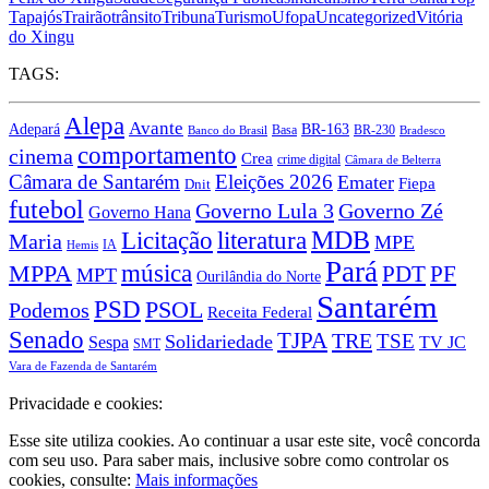
Tapajós
Trairão
trânsito
Tribuna
Turismo
Ufopa
Uncategorized
Vitória
do Xingu
TAGS:
Alepa
Avante
BR-163
Adepará
Basa
BR-230
Banco do Brasil
Bradesco
comportamento
cinema
Crea
crime digital
Câmara de Belterra
Câmara de Santarém
Eleições 2026
Emater
Fiepa
Dnit
futebol
Governo Lula 3
Governo Zé
Governo Hana
MDB
Licitação
literatura
Maria
MPE
IA
Hemis
Pará
MPPA
música
PDT
PF
MPT
Ourilândia do Norte
Santarém
PSD
PSOL
Podemos
Receita Federal
Senado
TJPA
TRE
TSE
Solidariedade
Sespa
TV JC
SMT
Vara de Fazenda de Santarém
Privacidade e cookies:
Esse site utiliza cookies. Ao continuar a usar este site, você concorda
com seu uso. Para saber mais, inclusive sobre como controlar os
cookies, consulte:
Mais informações