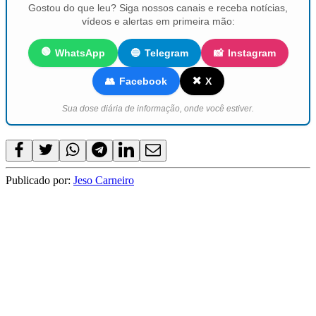
Gostou do que leu? Siga nossos canais e receba notícias,
vídeos e alertas em primeira mão:
🟢
WhatsApp
🔵
Telegram
📸
Instagram
✖️
👥
Facebook
X
Sua dose diária de informação, onde você estiver.
Publicado por:
Jeso Carneiro