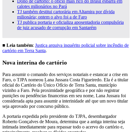
Dono de cartório: o ofício mais rico do Brasil esbarra em
calotes milionários no Pará
TJ também destitui cartorária em Altamira por dívida
milionária; ontem o alvo foi a de Faro
TJ publica portaria e oficializa aposentadoria compulsória
de juiz acusado de corrupção em Santarém
■ Leia também
:
Justiça arquiva inquérito policial sobre incêndio de
cartório em Terra Santa
.
Nova interina do cartório
Para assumir o comando dos serviços notariais e estancar a crise em
Faro, o TJPA nomeou Lana Jussara Costa Figueiredo. Ela é a titular
oficial do Cartório do Único Ofício de Terra Santa, município
vizinho a Faro. Pela proximidade geográfica e por não registrar
punições ou pendências financeiras em seu nome, Lana Jussara foi
considerada apta para assumir a interinidade até que um novo titular
seja aprovado por concurso público.
A portaria expedida pelo presidente do TJPA, desembargador
Roberto Gonçalves de Moura, determina que a antiga interina seja
intimada imediatamente para repassar todo o acervo do cartório e,