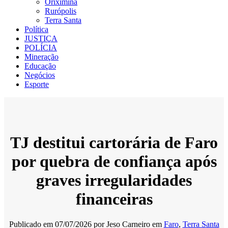
Oriximiná
Rurópolis
Terra Santa
Política
JUSTIÇA
POLÍCIA
Mineração
Educação
Negócios
Esporte
TJ destitui cartorária de Faro
por quebra de confiança após
graves irregularidades
financeiras
Publicado em
07/07/2026
por
Jeso Carneiro
em
Faro
,
Terra Santa