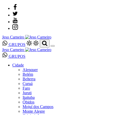
Jeso Carneiro
GRUPOS
Jeso Carneiro
GRUPOS
Cidade
Alenquer
Belém
Belterra
Curuá
Faro
Juruti
Itaituba
Óbidos
Mojuí dos Campos
Monte Alegre