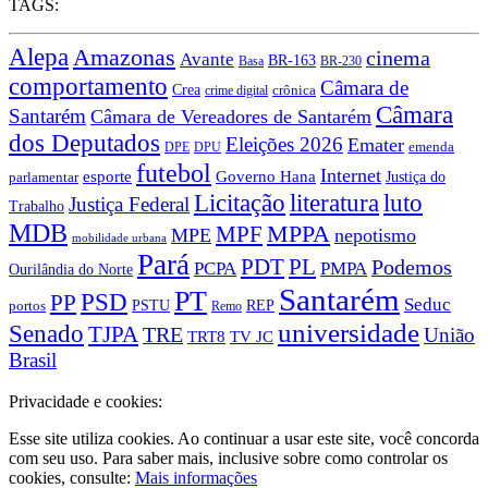
TAGS:
Alepa
Amazonas
cinema
Avante
BR-163
Basa
BR-230
comportamento
Câmara de
Crea
crônica
crime digital
Câmara
Santarém
Câmara de Vereadores de Santarém
dos Deputados
Eleições 2026
Emater
DPU
emenda
DPE
futebol
Internet
esporte
Governo Hana
Justiça do
parlamentar
Licitação
literatura
luto
Justiça Federal
Trabalho
MDB
MPPA
MPF
MPE
nepotismo
mobilidade urbana
Pará
PDT
PL
Podemos
PCPA
PMPA
Ourilândia do Norte
Santarém
PT
PSD
PP
Seduc
PSTU
REP
portos
Remo
universidade
Senado
TJPA
TRE
União
TRT8
TV JC
Brasil
Privacidade e cookies:
Esse site utiliza cookies. Ao continuar a usar este site, você concorda
com seu uso. Para saber mais, inclusive sobre como controlar os
cookies, consulte:
Mais informações