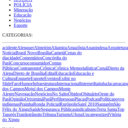
POLÍCIA
Mineração
Educação
Negócios
Esporte
CATEGORIAS:
acidente
Alenquer
Almeirim
Altamira
Amazônia
Ananindeua
Arquitetura
Notícia
Brasil Novo
Brasília
Cametá
Cenas do
dia
cidade
Comentários
Concórdia do
Pará
Concurso
consumidor
Contas
Públicas
Contraponto
Crônica
Crônica Memorialística
Curuá
Direto da
Alepa
Direto de Brasília
Edital
Educação
Educação e
Cultura
Enquete
Esporte
Eventos
Exibir no
Slide
Faro
Humor
Infraestrutura
Internacional
Internet
Itaituba
Jacareacan
dos Campos
Mojuí dos Campos
Monte
Alegre
Navegação
Negócios
No Salto
Óbidos
Obituário
Oeste do
Pará
Opinião
Oriximiná
Pará
Perfil
pessoas
Placas
Podcast
Política
povos
indígenas
Prainha
Ronda Policial
Rurópolis
Sairé 2010
Santarém
São
Félix do Xingu
Saúde
Segurança Pública
sindicalismo
Terra Santa
Top
Tapajós
Trairão
trânsito
Tribuna
Turismo
Ufopa
Uncategorized
Vitória
do Xingu