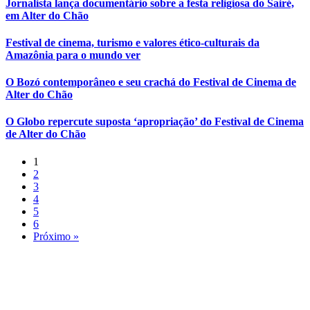
Jornalista lança documentário sobre a festa religiosa do Sairé,
em Alter do Chão
Festival de cinema, turismo e valores ético-culturais da
Amazônia para o mundo ver
O Bozó contemporâneo e seu crachá do Festival de Cinema de
Alter do Chão
O Globo repercute suposta ‘apropriação’ do Festival de Cinema
de Alter do Chão
1
2
3
4
5
6
Próximo »