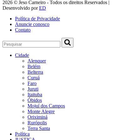
2026 © Jeso Carneiro - Todos os direitos Reservados |
Desenvolvido por
ED
Política de Privacidade
Anuncie conosco
Contato
Cidade
Alenquer
Belém
Belterra
Curuá
Faro
Juruti
Itaituba
Óbidos
Mojuí dos Campos
Monte Alegre
Oriximiná
Rurópolis
Terra Santa
Política
JUSTIÇA