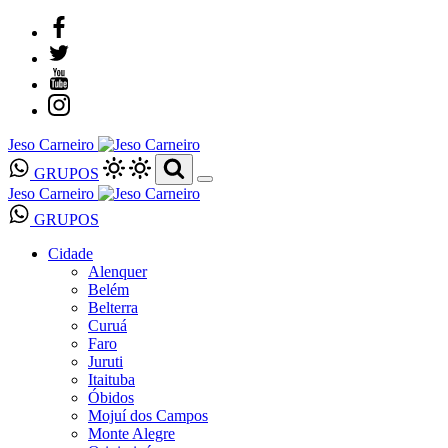
Jeso Carneiro
GRUPOS
Jeso Carneiro
GRUPOS
Cidade
Alenquer
Belém
Belterra
Curuá
Faro
Juruti
Itaituba
Óbidos
Mojuí dos Campos
Monte Alegre