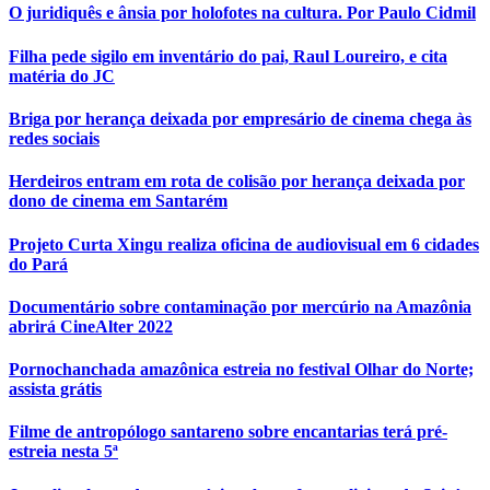
O juridiquês e ânsia por holofotes na cultura. Por Paulo Cidmil
Filha pede sigilo em inventário do pai, Raul Loureiro, e cita
matéria do JC
Briga por herança deixada por empresário de cinema chega às
redes sociais
Herdeiros entram em rota de colisão por herança deixada por
dono de cinema em Santarém
Projeto Curta Xingu realiza oficina de audiovisual em 6 cidades
do Pará
Documentário sobre contaminação por mercúrio na Amazônia
abrirá CineAlter 2022
Pornochanchada amazônica estreia no festival Olhar do Norte;
assista grátis
Filme de antropólogo santareno sobre encantarias terá pré-
estreia nesta 5ª