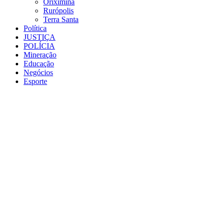
Oriximiná
Rurópolis
Terra Santa
Política
JUSTIÇA
POLÍCIA
Mineração
Educação
Negócios
Esporte