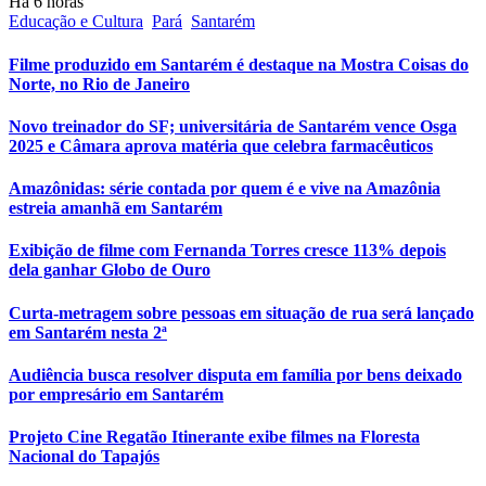
Há 6 horas
Educação e Cultura
Pará
Santarém
Filme produzido em Santarém é destaque na Mostra Coisas do
Norte, no Rio de Janeiro
Novo treinador do SF; universitária de Santarém vence Osga
2025 e Câmara aprova matéria que celebra farmacêuticos
Amazônidas: série contada por quem é e vive na Amazônia
estreia amanhã em Santarém
Exibição de filme com Fernanda Torres cresce 113% depois
dela ganhar Globo de Ouro
Curta-metragem sobre pessoas em situação de rua será lançado
em Santarém nesta 2ª
Audiência busca resolver disputa em família por bens deixado
por empresário em Santarém
Projeto Cine Regatão Itinerante exibe filmes na Floresta
Nacional do Tapajós