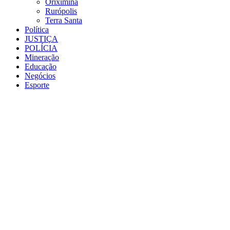
Oriximiná
Rurópolis
Terra Santa
Política
JUSTIÇA
POLÍCIA
Mineração
Educação
Negócios
Esporte