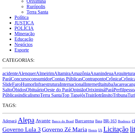
Oriximiná
Rurópolis
Terra Santa
Política
JUSTIÇA
POLÍCIA
Mineração
Educação
Negócios
Esporte
CATEGORIAS:
acidente
Alenquer
Almeirim
Altamira
Amazônia
Ananindeua
Arquitetura
Pará
Concurso
consumidor
Contas Públicas
Contraponto
Crônica
Crônica
Slide
Faro
Humor
Infraestrutura
Internacional
Internet
Itaituba
Jacareacan
Salto
Óbidos
Obituário
Oeste do Pará
Opinião
Oriximiná
Pará
Perfil
pesso
Pública
sindicalismo
Terra Santa
Top Tapajós
Trairão
trânsito
Tribuna
Tur
TAGS:
Alepa
Avante
Barcarena
c
BR-163
Adepará
Basa
Banco do Brasil
Bradesco
Licitação
li
Governo Lula 3
Governo Zé Maria
IA
Hemis