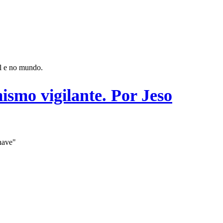
il e no mundo.
smo vigilante. Por Jeso
have"