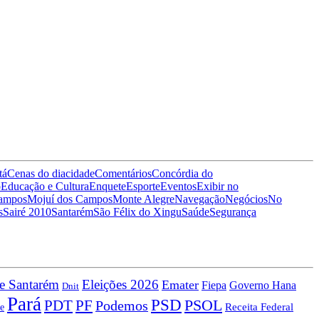
tá
Cenas do dia
cidade
Comentários
Concórdia do
o
Educação e Cultura
Enquete
Esporte
Eventos
Exibir no
Campos
Mojuí dos Campos
Monte Alegre
Navegação
Negócios
No
s
Sairé 2010
Santarém
São Félix do Xingu
Saúde
Segurança
e Santarém
Eleições 2026
Emater
Fiepa
Governo Hana
Dnit
Pará
PSD
PDT
PSOL
PF
Podemos
Receita Federal
e