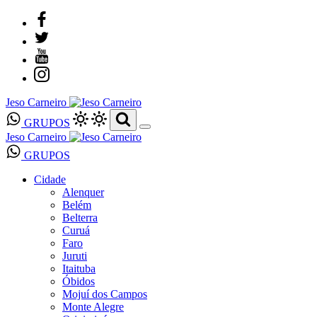
Jeso Carneiro
GRUPOS
Jeso Carneiro
GRUPOS
Cidade
Alenquer
Belém
Belterra
Curuá
Faro
Juruti
Itaituba
Óbidos
Mojuí dos Campos
Monte Alegre