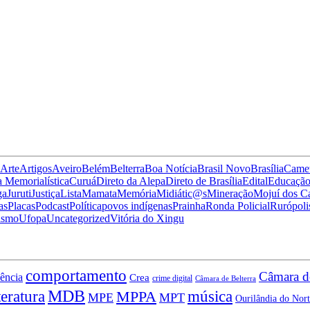
Arte
Artigos
Aveiro
Belém
Belterra
Boa Notícia
Brasil Novo
Brasília
Came
 Memorialística
Curuá
Direto da Alepa
Direto de Brasília
Edital
Educaçã
ga
Juruti
Justiça
Lista
Mamata
Memória
Midiátic@s
Mineração
Mojuí dos 
as
Placas
Podcast
Política
povos indígenas
Prainha
Ronda Policial
Rurópoli
ismo
Ufopa
Uncategorized
Vitória do Xingu
comportamento
Câmara d
iência
Crea
crime digital
Câmara de Belterra
MDB
teratura
MPPA
música
MPE
MPT
Ourilândia do Nort