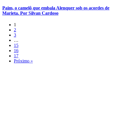
Paim, o camelô que embala Alenquer sob os acordes de
Marieta. Por Silvan Cardoso
1
2
3
…
15
16
17
Próximo »