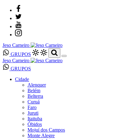
Jeso Carneiro
GRUPOS
Jeso Carneiro
GRUPOS
Cidade
Alenquer
Belém
Belterra
Curuá
Faro
Juruti
Itaituba
Óbidos
Mojuí dos Campos
Monte Alegre