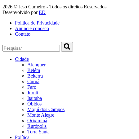
2026 © Jeso Carneiro - Todos os direitos Reservados |
Desenvolvido por
ED
Política de Privacidade
Anuncie conosco
Contato
Cidade
Alenquer
Belém
Belterra
Curuá
Faro
Juruti
Itaituba
Óbidos
Mojuí dos Campos
Monte Alegre
Oriximiná
Rurópolis
Terra Santa
Política