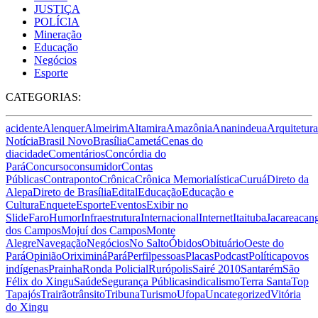
JUSTIÇA
POLÍCIA
Mineração
Educação
Negócios
Esporte
CATEGORIAS:
acidente
Alenquer
Almeirim
Altamira
Amazônia
Ananindeua
Arquitetura
Notícia
Brasil Novo
Brasília
Cametá
Cenas do
dia
cidade
Comentários
Concórdia do
Pará
Concurso
consumidor
Contas
Públicas
Contraponto
Crônica
Crônica Memorialística
Curuá
Direto da
Alepa
Direto de Brasília
Edital
Educação
Educação e
Cultura
Enquete
Esporte
Eventos
Exibir no
Slide
Faro
Humor
Infraestrutura
Internacional
Internet
Itaituba
Jacareacan
dos Campos
Mojuí dos Campos
Monte
Alegre
Navegação
Negócios
No Salto
Óbidos
Obituário
Oeste do
Pará
Opinião
Oriximiná
Pará
Perfil
pessoas
Placas
Podcast
Política
povos
indígenas
Prainha
Ronda Policial
Rurópolis
Sairé 2010
Santarém
São
Félix do Xingu
Saúde
Segurança Pública
sindicalismo
Terra Santa
Top
Tapajós
Trairão
trânsito
Tribuna
Turismo
Ufopa
Uncategorized
Vitória
do Xingu