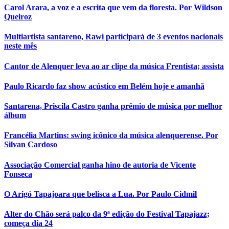
Carol Arara, a voz e a escrita que vem da floresta. Por Wildson
Queiroz
Multiartista santareno, Rawi participará de 3 eventos nacionais
neste mês
Cantor de Alenquer leva ao ar clipe da música Frentista; assista
Paulo Ricardo faz show acústico em Belém hoje e amanhã
Santarena, Priscila Castro ganha prêmio de música por melhor
álbum
Francélia Martins: swing icônico da música alenquerense. Por
Silvan Cardoso
Associação Comercial ganha hino de autoria de Vicente
Fonseca
O Arigó Tapajoara que belisca a Lua. Por Paulo Cidmil
Alter do Chão será palco da 9ª edição do Festival Tapajazz;
começa dia 24