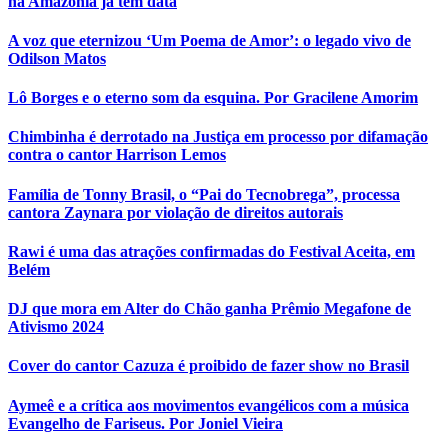
na Amazônia já tem data
A voz que eternizou ‘Um Poema de Amor’: o legado vivo de
Odilson Matos
Lô Borges e o eterno som da esquina. Por Gracilene Amorim
Chimbinha é derrotado na Justiça em processo por difamação
contra o cantor Harrison Lemos
Família de Tonny Brasil, o “Pai do Tecnobrega”, processa
cantora Zaynara por violação de direitos autorais
Rawi é uma das atrações confirmadas do Festival Aceita, em
Belém
DJ que mora em Alter do Chão ganha Prêmio Megafone de
Ativismo 2024
Cover do cantor Cazuza é proibido de fazer show no Brasil
Aymeê e a crítica aos movimentos evangélicos com a música
Evangelho de Fariseus. Por Joniel Vieira