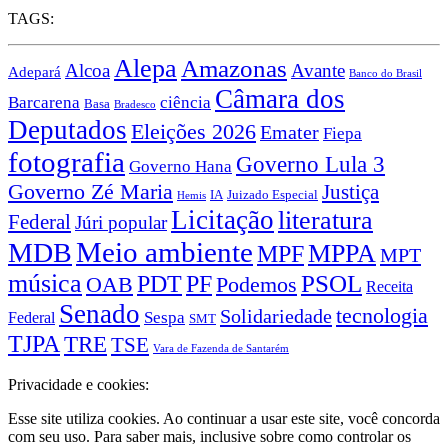
TAGS:
Alepa
Amazonas
Alcoa
Avante
Adepará
Banco do Brasil
Câmara dos
Barcarena
ciência
Basa
Bradesco
Deputados
Eleições 2026
Emater
Fiepa
fotografia
Governo Lula 3
Governo Hana
Governo Zé Maria
Justiça
IA
Juizado Especial
Hemis
Licitação
literatura
Federal
Júri popular
Meio ambiente
MDB
MPPA
MPF
MPT
música
PDT
PSOL
PF
OAB
Podemos
Receita
Senado
tecnologia
Solidariedade
Sespa
Federal
SMT
TJPA
TRE
TSE
Vara de Fazenda de Santarém
Privacidade e cookies:
Esse site utiliza cookies. Ao continuar a usar este site, você concorda
com seu uso. Para saber mais, inclusive sobre como controlar os