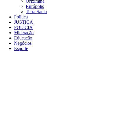
Oriximiná
Rurópolis
Terra Santa
Política
JUSTIÇA
POLÍCIA
Mineração
Educação
Negócios
Esporte