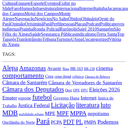
Cultura
Enquete
Esporte
Eventos
Exibir no
Slide
Faro
Humor
Infraestrutura
Internacional
Internet
Itaituba
Jacareacan
dos Campos
Mojuí dos Campos
Monte
Alegre
Navegação
Negócios
No Salto
Óbidos
Obituário
Oeste do
Pará
Opinião
Oriximiná
Pará
Perfil
pessoas
Placas
Podcast
Política
povos
indígenas
Prainha
Ronda Policial
Rurópolis
Sairé 2010
Santarém
São
Félix do Xingu
Saúde
Segurança Pública
sindicalismo
Terra Santa
Top
Tapajós
Trairão
trânsito
Tribuna
Turismo
Ufopa
Uncategorized
Vitória
do Xingu
TAGS:
Alepa
Amazonas
cinema
Avante
BR-163
Basa
BR-230
comportamento
Crea
crônica
crime digital
Câmara de Belterra
Câmara de Santarém
Câmara de Vereadores de Santarém
Câmara dos Deputados
Eleições 2026
Dnit
DPU
DPE
futebol
Emater
Internet
esporte
Governo Hana
Justiça do
Licitação
literatura
luto
Justiça Federal
Trabalho
MDB
MPPA
MPF
MPE
nepotismo
mobilidade urbana
Pará
PDT
PL
Podemos
PCPA
PMPA
Ourilândia do Norte