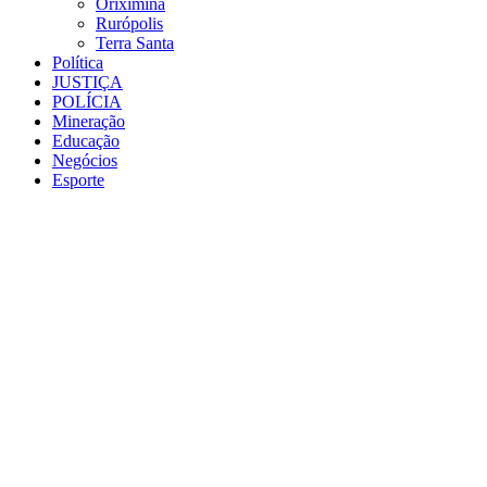
Oriximiná
Rurópolis
Terra Santa
Política
JUSTIÇA
POLÍCIA
Mineração
Educação
Negócios
Esporte