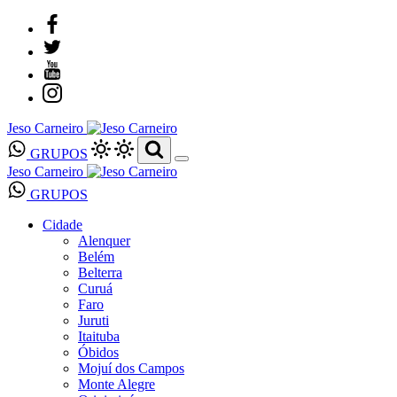
Jeso Carneiro
GRUPOS
Jeso Carneiro
GRUPOS
Cidade
Alenquer
Belém
Belterra
Curuá
Faro
Juruti
Itaituba
Óbidos
Mojuí dos Campos
Monte Alegre