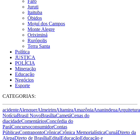
Faro
Juruti
Itaituba
Óbidos
Mojuí dos Campos
Monte Alegre
Oriximiná
Rurópolis
Terra Santa
Política
JUSTIÇA
POLÍCIA
Mineração
Educação
Negócios
Esporte
CATEGORIAS:
acidente
Alenquer
Almeirim
Altamira
Amazônia
Ananindeua
Arquitetura
Notícia
Brasil Novo
Brasília
Cametá
Cenas do
dia
cidade
Comentários
Concórdia do
Pará
Concurso
consumidor
Contas
Públicas
Contraponto
Crônica
Crônica Memorialística
Curuá
Direto da
Alepa
Direto de Brasília
Edital
Educação
Educação e