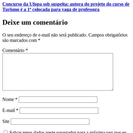
Concurso da Ufopa sob suspeita: autora do projeto do curso de
Turismo é a 1ª colocada para vaga de professora
Deixe um comentário
O seu endereço de e-mail não será publicado.
Campos obrigatórios
são marcados com
*
Comentário
*
Nome
*
E-mail
*
Site
Salvar meus dados neste navegador para a próxima vez que eu