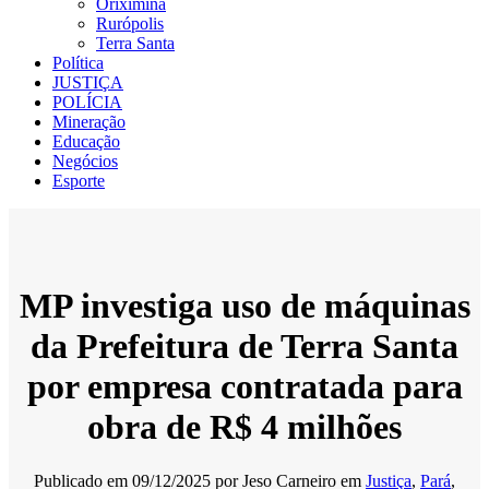
Oriximiná
Rurópolis
Terra Santa
Política
JUSTIÇA
POLÍCIA
Mineração
Educação
Negócios
Esporte
MP investiga uso de máquinas
da Prefeitura de Terra Santa
por empresa contratada para
obra de R$ 4 milhões
Publicado em
09/12/2025
por
Jeso Carneiro
em
Justiça
,
Pará
,