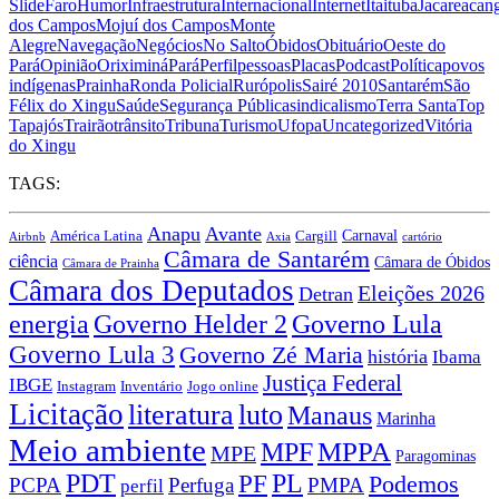
Slide
Faro
Humor
Infraestrutura
Internacional
Internet
Itaituba
Jacareacan
dos Campos
Mojuí dos Campos
Monte
Alegre
Navegação
Negócios
No Salto
Óbidos
Obituário
Oeste do
Pará
Opinião
Oriximiná
Pará
Perfil
pessoas
Placas
Podcast
Política
povos
indígenas
Prainha
Ronda Policial
Rurópolis
Sairé 2010
Santarém
São
Félix do Xingu
Saúde
Segurança Pública
sindicalismo
Terra Santa
Top
Tapajós
Trairão
trânsito
Tribuna
Turismo
Ufopa
Uncategorized
Vitória
do Xingu
TAGS:
Anapu
Avante
Carnaval
América Latina
Cargill
Airbnb
Axia
cartório
Câmara de Santarém
ciência
Câmara de Óbidos
Câmara de Prainha
Câmara dos Deputados
Eleições 2026
Detran
energia
Governo Lula
Governo Helder 2
Governo Lula 3
Governo Zé Maria
história
Ibama
Justiça Federal
IBGE
Instagram
Jogo online
Inventário
Licitação
literatura
luto
Manaus
Marinha
Meio ambiente
MPPA
MPF
MPE
Paragominas
PDT
PF
PL
Podemos
PCPA
Perfuga
PMPA
perfil