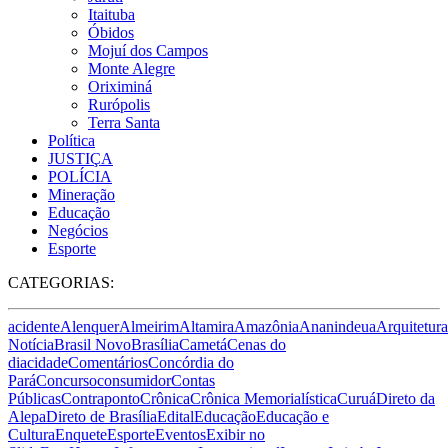
Itaituba
Óbidos
Mojuí dos Campos
Monte Alegre
Oriximiná
Rurópolis
Terra Santa
Política
JUSTIÇA
POLÍCIA
Mineração
Educação
Negócios
Esporte
CATEGORIAS:
acidente
Alenquer
Almeirim
Altamira
Amazônia
Ananindeua
Arquitetura
Notícia
Brasil Novo
Brasília
Cametá
Cenas do
dia
cidade
Comentários
Concórdia do
Pará
Concurso
consumidor
Contas
Públicas
Contraponto
Crônica
Crônica Memorialística
Curuá
Direto da
Alepa
Direto de Brasília
Edital
Educação
Educação e
Cultura
Enquete
Esporte
Eventos
Exibir no