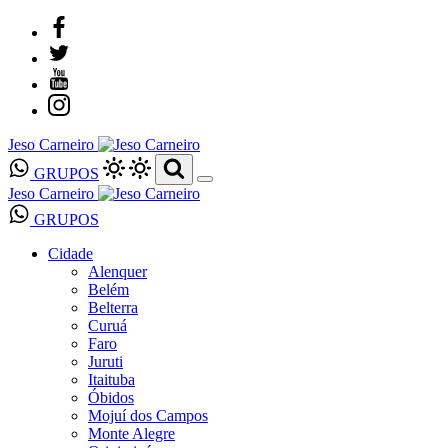
Jeso Carneiro
GRUPOS
Jeso Carneiro
GRUPOS
Cidade
Alenquer
Belém
Belterra
Curuá
Faro
Juruti
Itaituba
Óbidos
Mojuí dos Campos
Monte Alegre