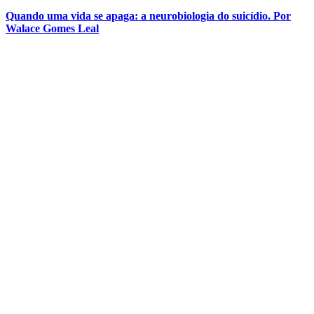
Quando uma vida se apaga: a neurobiologia do suicídio. Por
Walace Gomes Leal