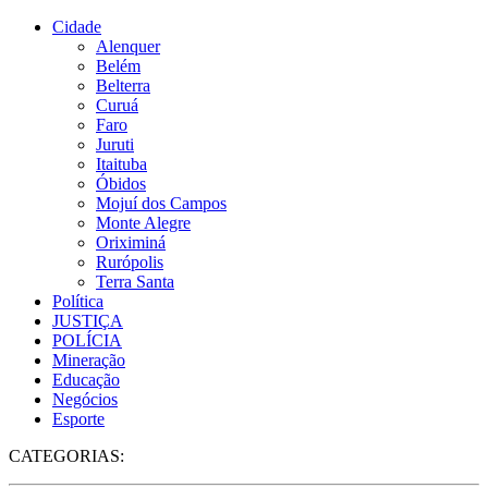
Cidade
Alenquer
Belém
Belterra
Curuá
Faro
Juruti
Itaituba
Óbidos
Mojuí dos Campos
Monte Alegre
Oriximiná
Rurópolis
Terra Santa
Política
JUSTIÇA
POLÍCIA
Mineração
Educação
Negócios
Esporte
CATEGORIAS: