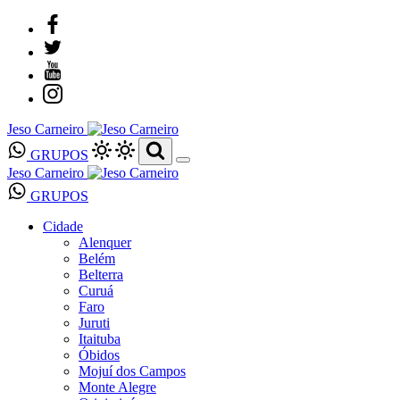
Jeso Carneiro
GRUPOS
Jeso Carneiro
GRUPOS
Cidade
Alenquer
Belém
Belterra
Curuá
Faro
Juruti
Itaituba
Óbidos
Mojuí dos Campos
Monte Alegre