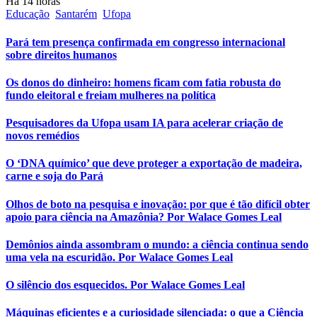
Há 14 horas
Educação
Santarém
Ufopa
Pará tem presença confirmada em congresso internacional
sobre direitos humanos
Os donos do dinheiro: homens ficam com fatia robusta do
fundo eleitoral e freiam mulheres na política
Pesquisadores da Ufopa usam IA para acelerar criação de
novos remédios
O ‘DNA químico’ que deve proteger a exportação de madeira,
carne e soja do Pará
Olhos de boto na pesquisa e inovação: por que é tão difícil obter
apoio para ciência na Amazônia? Por Walace Gomes Leal
Demônios ainda assombram o mundo: a ciência continua sendo
uma vela na escuridão. Por Walace Gomes Leal
O silêncio dos esquecidos. Por Walace Gomes Leal
Máquinas eficientes e a curiosidade silenciada: o que a Ciência