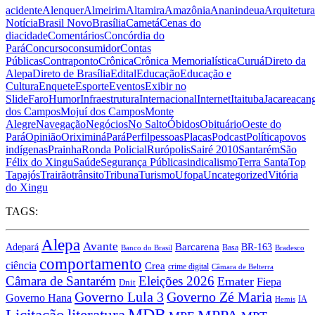
acidente
Alenquer
Almeirim
Altamira
Amazônia
Ananindeua
Arquitetura
Notícia
Brasil Novo
Brasília
Cametá
Cenas do
dia
cidade
Comentários
Concórdia do
Pará
Concurso
consumidor
Contas
Públicas
Contraponto
Crônica
Crônica Memorialística
Curuá
Direto da
Alepa
Direto de Brasília
Edital
Educação
Educação e
Cultura
Enquete
Esporte
Eventos
Exibir no
Slide
Faro
Humor
Infraestrutura
Internacional
Internet
Itaituba
Jacareacan
dos Campos
Mojuí dos Campos
Monte
Alegre
Navegação
Negócios
No Salto
Óbidos
Obituário
Oeste do
Pará
Opinião
Oriximiná
Pará
Perfil
pessoas
Placas
Podcast
Política
povos
indígenas
Prainha
Ronda Policial
Rurópolis
Sairé 2010
Santarém
São
Félix do Xingu
Saúde
Segurança Pública
sindicalismo
Terra Santa
Top
Tapajós
Trairão
trânsito
Tribuna
Turismo
Ufopa
Uncategorized
Vitória
do Xingu
TAGS:
Alepa
Avante
Barcarena
BR-163
Adepará
Basa
Banco do Brasil
Bradesco
comportamento
ciência
Crea
crime digital
Câmara de Belterra
Câmara de Santarém
Eleições 2026
Emater
Fiepa
Dnit
Governo Lula 3
Governo Zé Maria
Governo Hana
IA
Hemis
MDB
Licitação