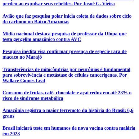
perdeu ao expulsar seus rebeldes. Por Josué G. Vieira
Avião que faz pesquisa polar inicia coleta de dados sobre ciclo
do carbono no Baixo Amazonas
Mídia nacional destaca pesquisa de professor da Ufopa que
testa gergelim amazônico contra AVC
Pesquisa inédita visa confirmar presença de espécie rara de
macaco no Marajó
Transferências de mitocôndrias por neurônios é fundamental
para sobrevivência e metástase de células cancerígenas. Por
Wallace Gomes Leal
Consumo de frutas, café, chocolate e açaí reduz em até 23% o
risco de síndrome metabólica
Amazônia registra o maior terremoto da história do Brasil: 6,6
graus
Brasil iniciará teste em humanos de nova vacina contra malária
em 2023