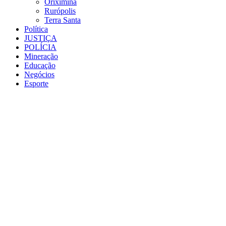
Oriximiná
Rurópolis
Terra Santa
Política
JUSTIÇA
POLÍCIA
Mineração
Educação
Negócios
Esporte