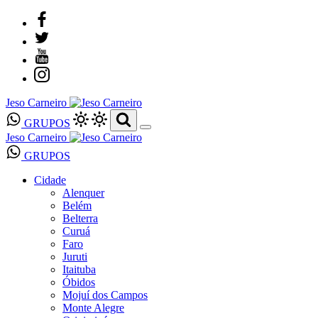
Jeso Carneiro
GRUPOS
Jeso Carneiro
GRUPOS
Cidade
Alenquer
Belém
Belterra
Curuá
Faro
Juruti
Itaituba
Óbidos
Mojuí dos Campos
Monte Alegre