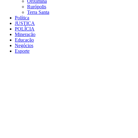
Oriximiná
Rurópolis
Terra Santa
Política
JUSTIÇA
POLÍCIA
Mineração
Educação
Negócios
Esporte