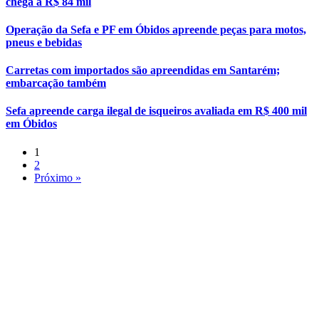
chega a R$ 84 mil
Operação da Sefa e PF em Óbidos apreende peças para motos,
pneus e bebidas
Carretas com importados são apreendidas em Santarém;
embarcação também
Sefa apreende carga ilegal de isqueiros avaliada em R$ 400 mil
em Óbidos
1
2
Próximo »