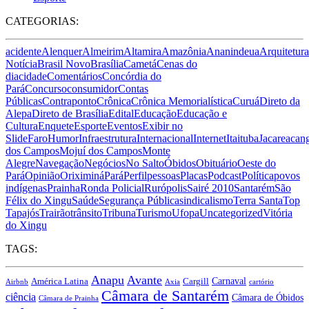
CATEGORIAS:
acidente
Alenquer
Almeirim
Altamira
Amazônia
Ananindeua
Arquitetura
Notícia
Brasil Novo
Brasília
Cametá
Cenas do
dia
cidade
Comentários
Concórdia do
Pará
Concurso
consumidor
Contas
Públicas
Contraponto
Crônica
Crônica Memorialística
Curuá
Direto da
Alepa
Direto de Brasília
Edital
Educação
Educação e
Cultura
Enquete
Esporte
Eventos
Exibir no
Slide
Faro
Humor
Infraestrutura
Internacional
Internet
Itaituba
Jacareacan
dos Campos
Mojuí dos Campos
Monte
Alegre
Navegação
Negócios
No Salto
Óbidos
Obituário
Oeste do
Pará
Opinião
Oriximiná
Pará
Perfil
pessoas
Placas
Podcast
Política
povos
indígenas
Prainha
Ronda Policial
Rurópolis
Sairé 2010
Santarém
São
Félix do Xingu
Saúde
Segurança Pública
sindicalismo
Terra Santa
Top
Tapajós
Trairão
trânsito
Tribuna
Turismo
Ufopa
Uncategorized
Vitória
do Xingu
TAGS:
Anapu
Avante
Carnaval
América Latina
Cargill
Airbnb
Axia
cartório
Câmara de Santarém
ciência
Câmara de Óbidos
Câmara de Prainha