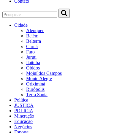
Contato
Cidade
Alenquer
Belém
Belterra
Curuá
Faro
Juruti
Itaituba
Óbidos
Mojuí dos Campos
Monte Alegre
Oriximiná
Rurópolis
Terra Santa
Política
JUSTIÇA
POLÍCIA
Mineração
Educação
Negócios
Esporte