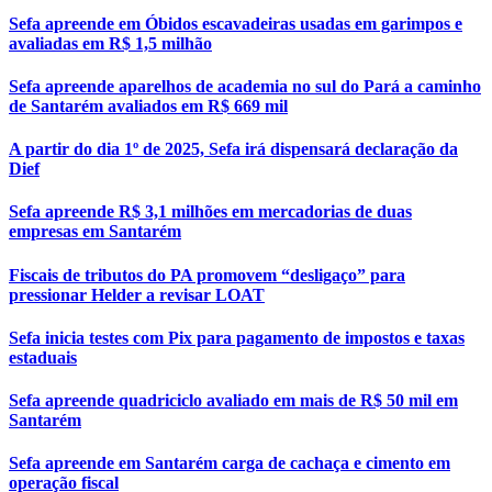
Sefa apreende em Óbidos escavadeiras usadas em garimpos e
avaliadas em R$ 1,5 milhão
Sefa apreende aparelhos de academia no sul do Pará a caminho
de Santarém avaliados em R$ 669 mil
A partir do dia 1º de 2025, Sefa irá dispensará declaração da
Dief
Sefa apreende R$ 3,1 milhões em mercadorias de duas
empresas em Santarém
Fiscais de tributos do PA promovem “desligaço” para
pressionar Helder a revisar LOAT
Sefa inicia testes com Pix para pagamento de impostos e taxas
estaduais
Sefa apreende quadriciclo avaliado em mais de R$ 50 mil em
Santarém
Sefa apreende em Santarém carga de cachaça e cimento em
operação fiscal