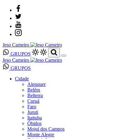
Jeso Carneiro
GRUPOS
Jeso Carneiro
GRUPOS
Cidade
Alenquer
Belém
Belterra
Curuá
Faro
Juruti
Itaituba
Óbidos
Mojuí dos Campos
Monte Alegre