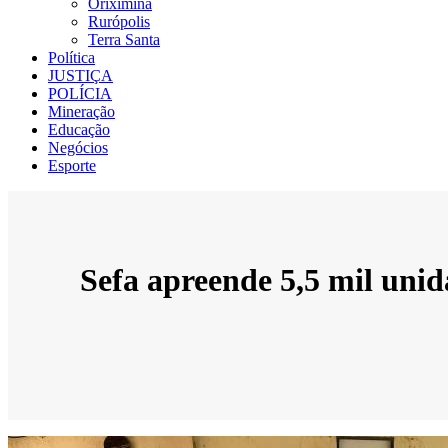
Oriximiná
Rurópolis
Terra Santa
Política
JUSTIÇA
POLÍCIA
Mineração
Educação
Negócios
Esporte
Sefa apreende 5,5 mil uni