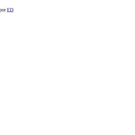
 por
ED