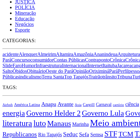
JUSTIÇA
POLÍCIA
Mineração
Educação
Negócios
Esporte
CATEGORIAS:
acidente
Alenquer
Almeirim
Altamira
Amazônia
Ananindeua
Arquitetura
Pará
Concurso
consumidor
Contas Públicas
Contraponto
Crônica
Crônica
Slide
Faro
Humor
Infraestrutura
Internacional
Internet
Itaituba
Jacareacan
Salto
Óbidos
Obituário
Oeste do Pará
Opinião
Oriximiná
Pará
Perfil
pesso
Pública
sindicalismo
Terra Santa
Top Tapajós
Trairão
trânsito
Tribuna
Tur
TAGS:
Anapu
Avante
ciência
Carnaval
América Latina
Cargill
Airbnb
Axia
cartório
energia
Governo Lula
Governo Helder 2
Gove
Meio ambien
literatura
luto
Manaus
Marinha
STF
T
TCM
Republicanos
Seduc
Sefa
Rio Tapajós
Semsa