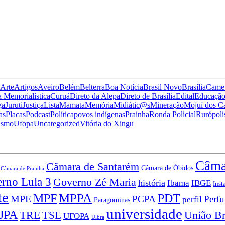
Arte
Artigos
Aveiro
Belém
Belterra
Boa Notícia
Brasil Novo
Brasília
Came
 Memorialística
Curuá
Direto da Alepa
Direto de Brasília
Edital
Educaçã
ga
Juruti
Justiça
Lista
Mamata
Memória
Midiátic@s
Mineração
Mojuí dos 
as
Placas
Podcast
Política
povos indígenas
Prainha
Ronda Policial
Rurópoli
ismo
Ufopa
Uncategorized
Vitória do Xingu
Câma
Câmara de Santarém
Câmara de Óbidos
Câmara de Prainha
rno Lula 3
Governo Zé Maria
história
Ibama
IBGE
Inst
te
MPPA
MPF
PDT
MPE
PCPA
Perf
perfil
Paragominas
universidade
JPA
TRE
TSE
União Br
UFOPA
Ulbra