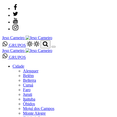
Jeso Carneiro
GRUPOS
Jeso Carneiro
GRUPOS
Cidade
Alenquer
Belém
Belterra
Curuá
Faro
Juruti
Itaituba
Óbidos
Mojuí dos Campos
Monte Alegre