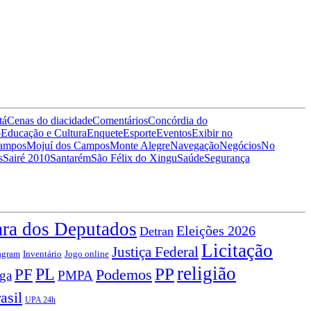
tá
Cenas do dia
cidade
Comentários
Concórdia do
o
Educação e Cultura
Enquete
Esporte
Eventos
Exibir no
Campos
Mojuí dos Campos
Monte Alegre
Navegação
Negócios
No
s
Sairé 2010
Santarém
São Félix do Xingu
Saúde
Segurança
ra dos Deputados
Eleições 2026
Detran
Licitação
Justiça Federal
agram
Jogo online
Inventário
religião
PP
PF
PL
Podemos
uga
PMPA
asil
UPA 24h