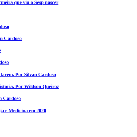
ermeira que viu o Sesp nascer
rdoso
van Cardoso
e
rdoso
Santarém. Por Silvan Cardoso
stória. Por Wildson Queiroz
an Cardoso
gia e Medicina em 2020