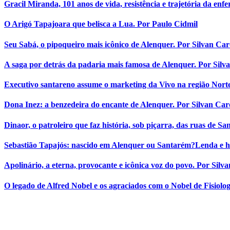
Gracil Miranda, 101 anos de vida, resistência e trajetória da enf
O Arigó Tapajoara que belisca a Lua. Por Paulo Cidmil
Seu Sabá, o pipoqueiro mais icônico de Alenquer. Por Silvan Ca
A saga por detrás da padaria mais famosa de Alenquer. Por Sil
Executivo santareno assume o marketing da Vivo na região Nort
Dona Inez: a benzedeira do encante de Alenquer. Por Silvan Ca
Dinaor, o patroleiro que faz história, sob piçarra, das ruas de 
Sebastião Tapajós: nascido em Alenquer ou Santarém?Lenda e hi
Apolinário, a eterna, provocante e icônica voz do povo. Por Silv
O legado de Alfred Nobel e os agraciados com o Nobel de Fisiolo