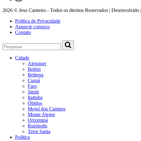
2026 © Jeso Carneiro - Todos os direitos Reservados | Desenvolvido
Política de Privacidade
Anuncie conosco
Contato
Cidade
Alenquer
Belém
Belterra
Curuá
Faro
Juruti
Itaituba
Óbidos
Mojuí dos Campos
Monte Alegre
Oriximiná
Rurópolis
Terra Santa
Política