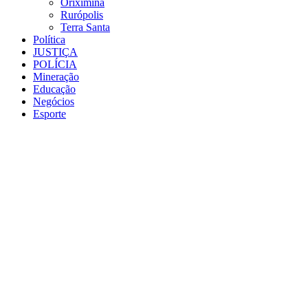
Oriximiná
Rurópolis
Terra Santa
Política
JUSTIÇA
POLÍCIA
Mineração
Educação
Negócios
Esporte