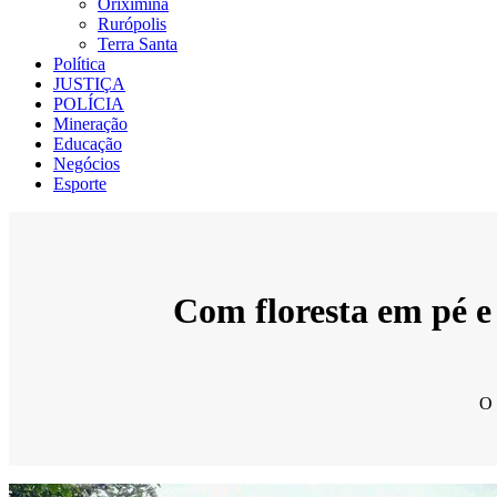
Oriximiná
Rurópolis
Terra Santa
Política
JUSTIÇA
POLÍCIA
Mineração
Educação
Negócios
Esporte
Com floresta em pé e
O 