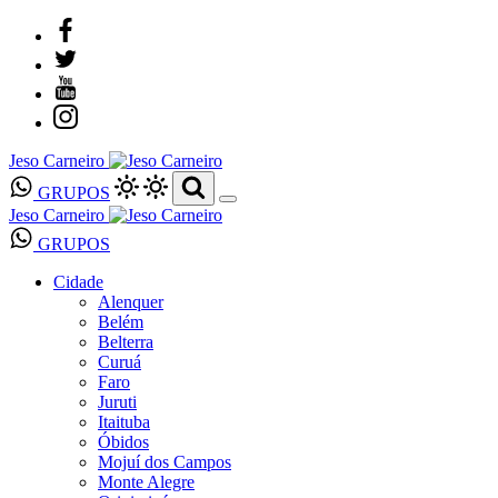
Jeso Carneiro
GRUPOS
Jeso Carneiro
GRUPOS
Cidade
Alenquer
Belém
Belterra
Curuá
Faro
Juruti
Itaituba
Óbidos
Mojuí dos Campos
Monte Alegre