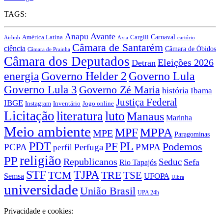
TAGS:
Anapu
Avante
Carnaval
América Latina
Cargill
Airbnb
Axia
cartório
Câmara de Santarém
ciência
Câmara de Óbidos
Câmara de Prainha
Câmara dos Deputados
Eleições 2026
Detran
energia
Governo Lula
Governo Helder 2
Governo Lula 3
Governo Zé Maria
história
Ibama
Justiça Federal
IBGE
Instagram
Jogo online
Inventário
Licitação
literatura
luto
Manaus
Marinha
Meio ambiente
MPPA
MPF
MPE
Paragominas
PDT
PF
PL
Podemos
PCPA
Perfuga
PMPA
perfil
religião
PP
Republicanos
Seduc
Sefa
Rio Tapajós
STF
TJPA
TCM
TRE
TSE
UFOPA
Semsa
Ulbra
universidade
União Brasil
UPA 24h
Privacidade e cookies: