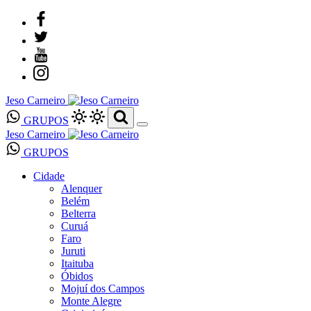
Jeso Carneiro
GRUPOS
Jeso Carneiro
GRUPOS
Cidade
Alenquer
Belém
Belterra
Curuá
Faro
Juruti
Itaituba
Óbidos
Mojuí dos Campos
Monte Alegre