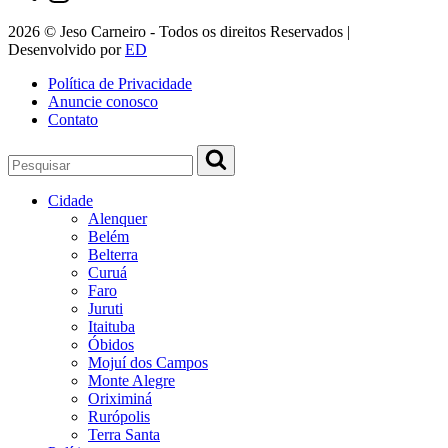
2026 © Jeso Carneiro - Todos os direitos Reservados |
Desenvolvido por
ED
Política de Privacidade
Anuncie conosco
Contato
Cidade
Alenquer
Belém
Belterra
Curuá
Faro
Juruti
Itaituba
Óbidos
Mojuí dos Campos
Monte Alegre
Oriximiná
Rurópolis
Terra Santa