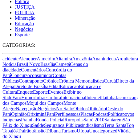
Política
JUSTIÇA
POLÍCIA
Mineração
Educação
Negócios
Esporte
CATEGORIAS:
acidente
Alenquer
Almeirim
Altamira
Amazônia
Ananindeua
Arquitetura
Notícia
Brasil Novo
Brasília
Cametá
Cenas do
dia
cidade
Comentários
Concórdia do
Pará
Concurso
consumidor
Contas
Públicas
Contraponto
Crônica
Crônica Memorialística
Curuá
Direto da
Alepa
Direto de Brasília
Edital
Educação
Educação e
Cultura
Enquete
Esporte
Eventos
Exibir no
Slide
Faro
Humor
Infraestrutura
Internacional
Internet
Itaituba
Jacareacan
dos Campos
Mojuí dos Campos
Monte
Alegre
Navegação
Negócios
No Salto
Óbidos
Obituário
Oeste do
Pará
Opinião
Oriximiná
Pará
Perfil
pessoas
Placas
Podcast
Política
povos
indígenas
Prainha
Ronda Policial
Rurópolis
Sairé 2010
Santarém
São
Félix do Xingu
Saúde
Segurança Pública
sindicalismo
Terra Santa
Top
Tapajós
Trairão
trânsito
Tribuna
Turismo
Ufopa
Uncategorized
Vitória
do Xingu