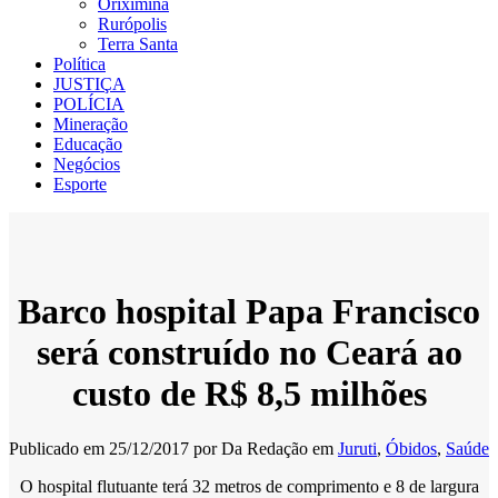
Oriximiná
Rurópolis
Terra Santa
Política
JUSTIÇA
POLÍCIA
Mineração
Educação
Negócios
Esporte
Barco hospital Papa Francisco
será construído no Ceará ao
custo de R$ 8,5 milhões
Publicado em
25/12/2017
por
Da Redação
em
Juruti
,
Óbidos
,
Saúde
O hospital flutuante terá 32 metros de comprimento e 8 de largura