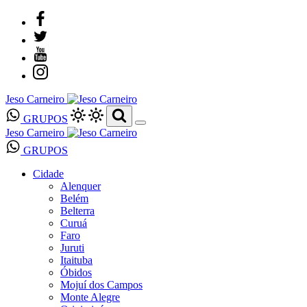
Jeso Carneiro
GRUPOS
Jeso Carneiro
GRUPOS
Cidade
Alenquer
Belém
Belterra
Curuá
Faro
Juruti
Itaituba
Óbidos
Mojuí dos Campos
Monte Alegre