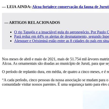
— LEIA AINDA:
Alcoa fortalece conservação da fauna de Jurut
— ARTIGOS RELACIONADOS
O rio Tapajós e a insaciável gula do agronegócio. Por Paulo 
Pará reduz em 44% os alertas de desmatamento, segundo Inpe
Alenquer e Oriximiná estão entre as 8 cidades do país em situa
Nos meses de abril e maio de 2021, mais de 51.754 mil árvores matriz,
Alcoa. As ornamentais são doadas ao município de Juruti, para que sej
O período de replantio dura, em média, de quatro a cinco meses, e é 
“A cada período, cinco pessoas da nossa associação se mudam para o 
comunidade visitar nossos parentes. É uma segurança tanto para eles 