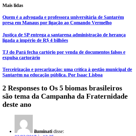
Mais lidas
Quem é a advogada e professora universitária de Santarém
presa em Manaus por ligação ao Comando Vermelho
Justiça de SP entrega a santarena administração de herança
ligada a império de R$ 4 bilhões
TJ do Pará fecha cartório por venda de documentos falsos e
expulsa cartorário
Terceirização e precarização: uma crítica à gestão municipal de
Santarém na educação pública. Por Isaac Lisboa
2 Responses to Os 5 biomas brasileiros
são tema da Campanha da Fraternidade
deste ano
iluminati
disse: