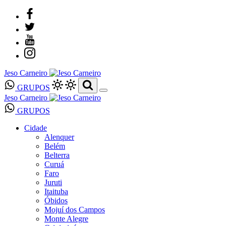
Jeso Carneiro
GRUPOS
Jeso Carneiro
GRUPOS
Cidade
Alenquer
Belém
Belterra
Curuá
Faro
Juruti
Itaituba
Óbidos
Mojuí dos Campos
Monte Alegre