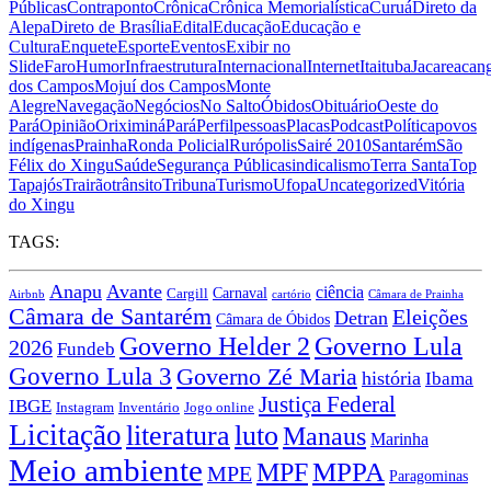
Públicas
Contraponto
Crônica
Crônica Memorialística
Curuá
Direto da
Alepa
Direto de Brasília
Edital
Educação
Educação e
Cultura
Enquete
Esporte
Eventos
Exibir no
Slide
Faro
Humor
Infraestrutura
Internacional
Internet
Itaituba
Jacareacan
dos Campos
Mojuí dos Campos
Monte
Alegre
Navegação
Negócios
No Salto
Óbidos
Obituário
Oeste do
Pará
Opinião
Oriximiná
Pará
Perfil
pessoas
Placas
Podcast
Política
povos
indígenas
Prainha
Ronda Policial
Rurópolis
Sairé 2010
Santarém
São
Félix do Xingu
Saúde
Segurança Pública
sindicalismo
Terra Santa
Top
Tapajós
Trairão
trânsito
Tribuna
Turismo
Ufopa
Uncategorized
Vitória
do Xingu
TAGS:
Anapu
Avante
ciência
Carnaval
Cargill
Airbnb
cartório
Câmara de Prainha
Câmara de Santarém
Eleições
Detran
Câmara de Óbidos
Governo Lula
Governo Helder 2
2026
Fundeb
Governo Lula 3
Governo Zé Maria
história
Ibama
Justiça Federal
IBGE
Instagram
Jogo online
Inventário
Licitação
literatura
luto
Manaus
Marinha
Meio ambiente
MPPA
MPF
MPE
Paragominas