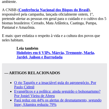
ambiente.
A CNBB (
Conferência Nacional dos Bispos do Brasil
),
responsável pela campanha, lançada oficialmente ontem, 1º,
pretende alertar as pessoas em geral para o cuidado e o cultivo dos 5
biomas brasileiros: Cerrado, Mata Atlântica, Caatinga, Pampa,
Pantanal e Amazônia.
E mais: quer enfatiza o respeito à vida e a cultura dos povos que
neles habitam.
Leia também
Holofotes em 6 VIPs. Márcia, Tremonte, Marla,
Jardel, Jaílson e Barrudada
— ARTIGOS RELACIONADOS
O rio Tapajós e a insaciável gula do agronegócio. Por
Paulo Cidmil
Evangélicos e a política: ainda seguirão o bolsonarismo?
Por Joniel Vieira de Abreu
Pará reduz em 44% os alertas de desmatamento, segundo
Inpe; Altamira reduziu 79%