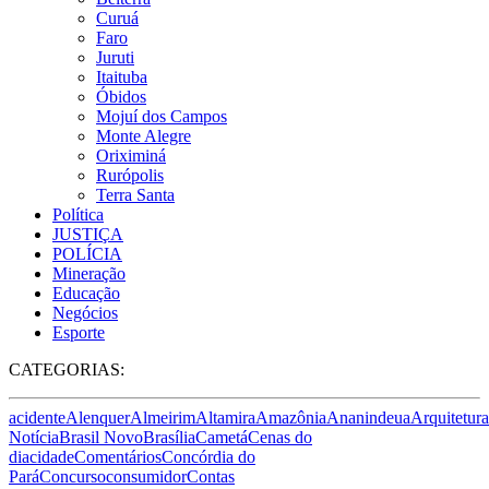
Curuá
Faro
Juruti
Itaituba
Óbidos
Mojuí dos Campos
Monte Alegre
Oriximiná
Rurópolis
Terra Santa
Política
JUSTIÇA
POLÍCIA
Mineração
Educação
Negócios
Esporte
CATEGORIAS:
acidente
Alenquer
Almeirim
Altamira
Amazônia
Ananindeua
Arquitetura
Notícia
Brasil Novo
Brasília
Cametá
Cenas do
dia
cidade
Comentários
Concórdia do
Pará
Concurso
consumidor
Contas