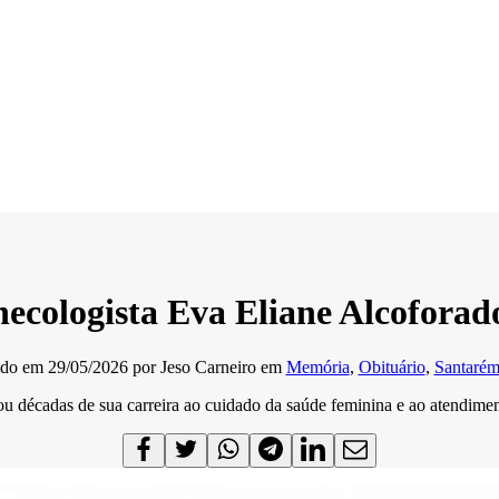
necologista Eva Eliane Alcoforado
ado em
29/05/2026
por
Jeso Carneiro
em
Memória
,
Obituário
,
Santaré
u décadas de sua carreira ao cuidado da saúde feminina e ao atendimen