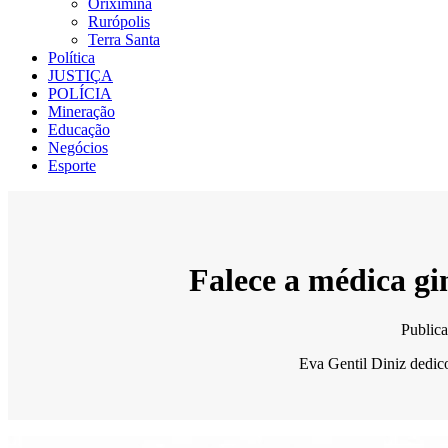
Oriximiná
Rurópolis
Terra Santa
Política
JUSTIÇA
POLÍCIA
Mineração
Educação
Negócios
Esporte
Falece a médica gi
Public
Eva Gentil Diniz dedico