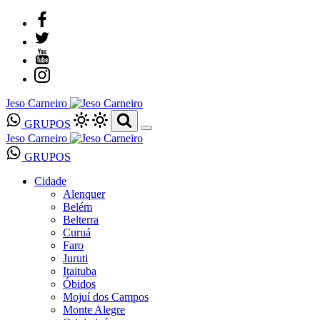
Jeso Carneiro
GRUPOS
Jeso Carneiro
GRUPOS
Cidade
Alenquer
Belém
Belterra
Curuá
Faro
Juruti
Itaituba
Óbidos
Mojuí dos Campos
Monte Alegre