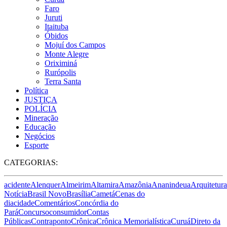
Faro
Juruti
Itaituba
Óbidos
Mojuí dos Campos
Monte Alegre
Oriximiná
Rurópolis
Terra Santa
Política
JUSTIÇA
POLÍCIA
Mineração
Educação
Negócios
Esporte
CATEGORIAS:
acidente
Alenquer
Almeirim
Altamira
Amazônia
Ananindeua
Arquitetura
Notícia
Brasil Novo
Brasília
Cametá
Cenas do
dia
cidade
Comentários
Concórdia do
Pará
Concurso
consumidor
Contas
Públicas
Contraponto
Crônica
Crônica Memorialística
Curuá
Direto da