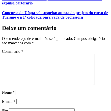
expulsa cartorário
Concurso da Ufopa sob suspeita: autora do projeto do curso de
Turismo é a 1ª colocada para vaga de professora
Deixe um comentário
O seu endereço de e-mail não será publicado.
Campos obrigatórios
são marcados com
*
Comentário
*
Nome
*
E-mail
*
Site