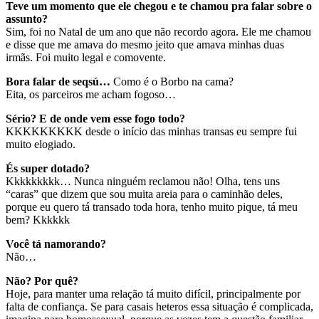
Teve um momento que ele chegou e te chamou pra falar sobre o
assunto?
Sim, foi no Natal de um ano que não recordo agora. Ele me chamou
e disse que me amava do mesmo jeito que amava minhas duas
irmãs. Foi muito legal e comovente.
Bora falar de seqsú…
Como é o Borbo na cama?
Eita, os parceiros me acham fogoso…
Sério? E de onde vem esse fogo todo?
KKKKKKKKK desde o início das minhas transas eu sempre fui
muito elogiado.
És super dotado?
Kkkkkkkkk… Nunca ninguém reclamou não! Olha, tens uns
“caras” que dizem que sou muita areia para o caminhão deles,
porque eu quero tá transado toda hora, tenho muito pique, tá meu
bem? Kkkkkk
Você tá namorando?
Não…
Não? Por quê?
Hoje, para manter uma relação tá muito difícil, principalmente por
falta de confiança. Se para casais heteros essa situação é complicada,