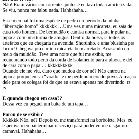
Não! Eram vários concorrentes juntos e eu tava toda caracterizada.
Se viu, nunca me falou nada. Hahhahaha…
Esse meu pai foi uma espécie de pedra no período da minha
“libertação homo” kkkkkkk …Uma vez numa micareta, eu saia de
casa todo homem. De bermudão e camisa normal, para ir pular na
pipoca com uma turma de amigos. Dentro da bolsa, ia todos os
artefatos que eu chegaria na avenida. Shortinho, e uma blusinha pra
lacrar! Chegava pra curtir a micareta bem arretado. Arrasando no
meio da multidão. Teve uma noite que fui me exibir, me
requebrando todo perto da corda de isolamento para a pipoca e dei
de cara com o papai… kkkkkkkkkk
Quando ele me viu, claro que mudou de cor né? Não entrou na
pipoca porque eu sai “voado” e me perdi no meio do povo. A reação
dele para os colegas foi de que eu estava apenas me divertindo. rs
rs..
E quando chegou em casa??
Dessa vez eu peguei um baita de um tapa…
Parou de se exibir?
Kkkkkk Não, né? Depois eu me transformei na borboleta. Mas, eu
esperava meu pai terminar o serviço para poder eu me rasgar no
carnaval. Hahahaha…