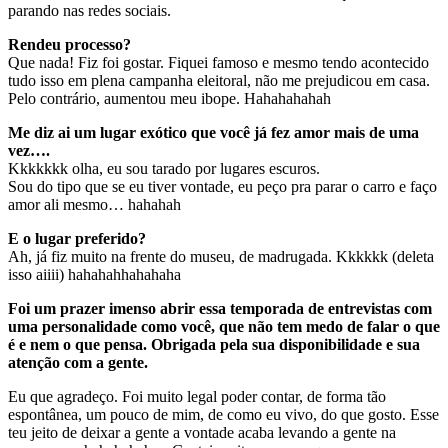
parando nas redes sociais.
Rendeu processo?
Que nada! Fiz foi gostar. Fiquei famoso e mesmo tendo acontecido
tudo isso em plena campanha eleitoral, não me prejudicou em casa.
Pelo contrário, aumentou meu ibope. Hahahahahah
Me diz ai um lugar exótico que você já fez amor mais de uma
vez….
Kkkkkkk olha, eu sou tarado por lugares escuros.
Sou do tipo que se eu tiver vontade, eu peço pra parar o carro e faço
amor ali mesmo… hahahah
E o lugar preferido?
Ah, já fiz muito na frente do museu, de madrugada. Kkkkkk (deleta
isso aiiii) hahahahhahahaha
Foi um prazer imenso abrir essa temporada de entrevistas com
uma personalidade como você, que não tem medo de falar o que
é e nem o que pensa. Obrigada pela sua disponibilidade e sua
atenção com a gente.
Eu que agradeço. Foi muito legal poder contar, de forma tão
espontânea, um pouco de mim, de como eu vivo, do que gosto. Esse
teu jeito de deixar a gente a vontade acaba levando a gente na