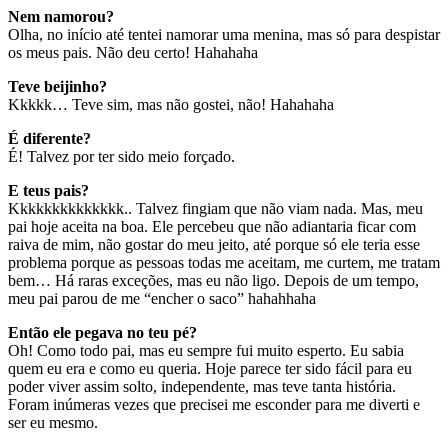
Nem namorou?
Olha, no início até tentei namorar uma menina, mas só para despistar
os meus pais. Não deu certo! Hahahaha
Teve beijinho?
Kkkkk… Teve sim, mas não gostei, não! Hahahaha
É diferente?
É! Talvez por ter sido meio forçado.
E teus pais?
Kkkkkkkkkkkkkk.. Talvez fingiam que não viam nada. Mas, meu
pai hoje aceita na boa. Ele percebeu que não adiantaria ficar com
raiva de mim, não gostar do meu jeito, até porque só ele teria esse
problema porque as pessoas todas me aceitam, me curtem, me tratam
bem… Há raras exceções, mas eu não ligo. Depois de um tempo,
meu pai parou de me “encher o saco” hahahhaha
Então ele pegava no teu pé?
Oh! Como todo pai, mas eu sempre fui muito esperto. Eu sabia
quem eu era e como eu queria. Hoje parece ter sido fácil para eu
poder viver assim solto, independente, mas teve tanta história.
Foram inúmeras vezes que precisei me esconder para me diverti e
ser eu mesmo.