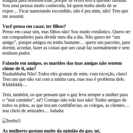
imagina para homossexual, porque as vezes tem a questão familiar.
Sou uma pessoa muito conhecida, há quem tenha medo de se
expor… Ficar namorando escondido, não é pra mim, não! Tem que
me assumir.
Você pensa em casar, ter filhos?
Penso em casar sim, mas filhos não! Sou muito romântico. Quero ter
um companheiro para dividir meu dia a dia. Não quero ter “um
amigo”, porque amigos eu tenho bastante… quero um parceiro, para
dormir, acordar, fazer as coisas que um casal faz normalmente e sem
nenhum pudor.
Falando em amigos, os maridos das tuas amigas não sentem
ciúme de ti, não?
Haahahhaha Não! Todos eles gostam de mim, com exceção, claro!
Tem um que não vai com a minha cara, mas isso é problema dele.
Kkkkkkkk…
Tem, também, os que pensam que o gay leva sempre a mulher para
o “mal caminho”, né? Comigo não rola isso não! Tenho amigas de
todos os jeitos, as que trocam confidências, as colegas, as clientes…
sou cheio de amizades… hahaha
As mulheres gostam muito da opinião do gay, né,