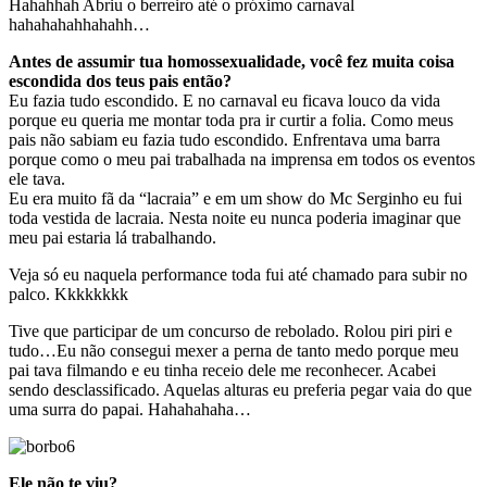
Hahahhah Abriu o berreiro até o próximo carnaval
hahahahahhahahh…
Antes de assumir tua homossexualidade, você fez muita coisa
escondida dos teus pais então?
Eu fazia tudo escondido. E no carnaval eu ficava louco da vida
porque eu queria me montar toda pra ir curtir a folia. Como meus
pais não sabiam eu fazia tudo escondido. Enfrentava uma barra
porque como o meu pai trabalhada na imprensa em todos os eventos
ele tava.
Eu era muito fã da “lacraia” e em um show do Mc Serginho eu fui
toda vestida de lacraia. Nesta noite eu nunca poderia imaginar que
meu pai estaria lá trabalhando.
Veja só eu naquela performance toda fui até chamado para subir no
palco. Kkkkkkkk
Tive que participar de um concurso de rebolado. Rolou piri piri e
tudo…Eu não consegui mexer a perna de tanto medo porque meu
pai tava filmando e eu tinha receio dele me reconhecer. Acabei
sendo desclassificado. Aquelas alturas eu preferia pegar vaia do que
uma surra do papai. Hahahahaha…
Ele não te viu?