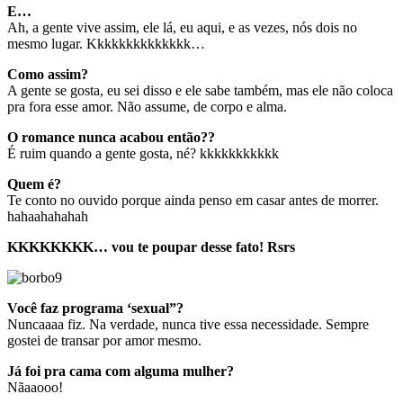
E…
Ah, a gente vive assim, ele lá, eu aqui, e as vezes, nós dois no
mesmo lugar. Kkkkkkkkkkkkkk…
Como assim?
A gente se gosta, eu sei disso e ele sabe também, mas ele não coloca
pra fora esse amor. Não assume, de corpo e alma.
O romance nunca acabou então??
É ruim quando a gente gosta, né? kkkkkkkkkkk
Quem é?
Te conto no ouvido porque ainda penso em casar antes de morrer.
hahaahahahah
KKKKKKKK… vou te poupar desse fato! Rsrs
Você faz programa ‘sexual”?
Nuncaaaa fiz. Na verdade, nunca tive essa necessidade. Sempre
gostei de transar por amor mesmo.
Já foi pra cama com alguma mulher?
Nãaaooo!