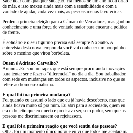
Sabe lidar com qualquer situação. Há menos de um ano ficou órfão
de mãe, e isso mexeu ainda mais com a sensibilidade e com a
vontade de ajudar, cada vez mais, as pessoas menos favorecidas.
Perdeu a primeira eleição para a Câmara de Vereadores, mas ganhou
conhecimento e uma força de vontade maior para encarar a política
de frente.
É solidário e o seu figurino precisa está sempre No Salto. A
entrevista desta nova temporada você vai conhecer um pouquinho
sobre o menino que virou borboleta.
Quem é Adriano Carvalho?
Annnn…Eu sou um rapaz que está sempre procurando inovações
para tentar ser e fazer o “diferencial” no dia a dia. Sou trabalhador,
com sede em mudanças em todos os aspectos, inclusive no que se
refere ao homossexualismo.
E qual foi tua primeira mudança?
Foi quando eu assumi o lado que eu já havia descoberto, mas que
ainda ficava muito só pra mim. Eu abri para a sociedade, quem eu
era e do jeito que eu queria e precisava ser, sem pudor, sem que as
pessoas me discriminassem ou rejeitassem.
E qual foi a primeira reação que você sentiu das pessoas?
Olha, foi um momento único porque eu vi que todos me aceitaram.