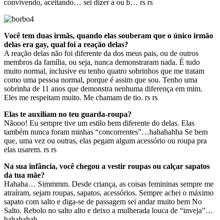
convivendo, aceitando… sei dizer a ou b… rs rs
Você tem duas irmãs, quando elas souberam que o único irmão
delas era gay, qual foi a reação delas?
A reação delas não foi diferente da dos meus pais, ou de outros
membros da família, ou seja, nunca demonstraram nada. É tudo
muito normal, inclusive eu tenho quatro sobrinhos que me tratam
como uma pessoa normal, porque é assim que sou. Tenho uma
sobrinha de 11 anos que demonstra nenhuma diferença em mim.
Eles me respeitam muito. Me chamam de tio. rs rs
Elas te auxiliam no teu guarda-roupa?
Nãooo! Eu sempre tive um estilo bem diferente do delas. Elas
também nunca foram minhas “concorrentes”…hahahahha Se bem
que, uma vez ou outras, elas pegam algum acessório ou roupa pra
elas usarem. rs rs
Na sua infância, você chegou a vestir roupas ou calçar sapatos
da tua mãe?
Hahaha… Simmmm. Desde criança, as coisas femininas sempre me
atraíram, sejam roupas, sapatos, acessórios. Sempre achei o máximo
sapato com salto e diga-se de passagem sei andar muito bem No
Salto. Rebolo no salto alto e deixo a mulherada louca de “inveja”…
hahahahah