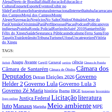
Alepa
Direto de Brasília
Edital
Educação
Educação e
Cultura
Enquete
Esporte
Eventos
Exibir no
Slide
Faro
Humor
Infraestrutura
Internacional
Internet
Itaituba
Jacareacan
dos Campos
Mojuí dos Campos
Monte
Alegre
Navegação
Negócios
No Salto
Óbidos
Obituário
Oeste do
Pará
Opinião
Oriximiná
Pará
Perfil
pessoas
Placas
Podcast
Política
povos
indígenas
Prainha
Ronda Policial
Rurópolis
Sairé 2010
Santarém
São
Félix do Xingu
Saúde
Segurança Pública
sindicalismo
Terra Santa
Top
Tapajós
Trairão
trânsito
Tribuna
Turismo
Ufopa
Uncategorized
Vitória
do Xingu
TAGS:
Anapu
Avante
ciência
Carnaval
Cargill
Airbnb
cartório
Câmara de Prainha
Câmara dos
Câmara de Santarém
Câmara de Óbidos
Deputados
Governo
Eleições 2026
Detran
Governo Lula
Helder 2
Governo Lula 3
Governo Zé Maria
história
Ibama
IBGE
Instagram
Inventário
Licitação
literatura
Justiça Federal
Jogo online
Meio ambiente
luto
Manaus
MPE
Marinha