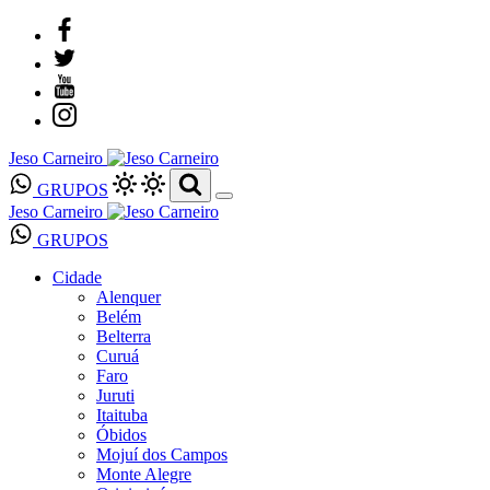
Jeso Carneiro
GRUPOS
Jeso Carneiro
GRUPOS
Cidade
Alenquer
Belém
Belterra
Curuá
Faro
Juruti
Itaituba
Óbidos
Mojuí dos Campos
Monte Alegre