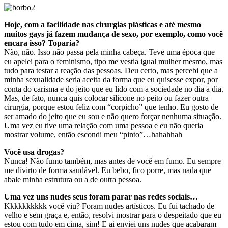
Hoje, com a facilidade nas cirurgias plásticas e até mesmo
muitos gays já fazem mudança de sexo, por exemplo, como você
encara isso? Toparia?
Não, não. Isso não passa pela minha cabeça. Teve uma época que
eu apelei para o feminismo, tipo me vestia igual mulher mesmo, mas
tudo para testar a reação das pessoas. Deu certo, mas percebi que a
minha sexualidade seria aceita da forma que eu quisesse expor, por
conta do carisma e do jeito que eu lido com a sociedade no dia a dia.
Mas, de fato, nunca quis colocar silicone no peito ou fazer outra
cirurgia, porque estou feliz com “corpicho” que tenho. Eu gosto de
ser amado do jeito que eu sou e não quero forçar nenhuma situação.
Uma vez eu tive uma relação com uma pessoa e eu não queria
mostrar volume, então escondi meu “pinto”…hahahhah
Você usa drogas?
Nunca! Não fumo também, mas antes de você em fumo. Eu sempre
me divirto de forma saudável. Eu bebo, fico porre, mas nada que
abale minha estrutura ou a de outra pessoa.
Uma vez uns nudes seus foram parar nas redes sociais…
Kkkkkkkkkk você viu? Foram nudes artísticos. Eu fui tachado de
velho e sem graça e, então, resolvi mostrar para o despeitado que eu
estou com tudo em cima, sim! E ai enviei uns nudes que acabaram