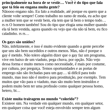
principalmente na hora de se vestir… Você é do tipo que fala
que tá feio ou engana muita gente?
Nãoooo engano não. Eu falo a realidade, até porque eu quero que a
cliente volte sempre! Como trabalho no ramo de moda, eu acho que
a mulher tem que se vestir bem, ela tem que tá bem o tempo todo…
rs rs O homem também! Sou do tipo que elogia uma mulher quando
ela tá bem vestida, agora quando eu vejo que ela não tá bem, eu fico
caladinho. rs rs…
Os gays são unidos?
Não, infelizmente, e isso é muito evidente quando a gente percebe
que uns são bem sucedidos e outros menos. Mas, não é porque o
gay é metido. Não tolero alguém dizer que o gay faz um programa,
vive em baixo de um viaduto, pega chuva, por opção. Não vejo
dessa forma e muito menos como necessidade, é mais por costume,
por cultura, por preguiça. Temos oportunidades e as portas de
emprego não são fechadas para um gay… tá difícil para todo
mundo, mas isso não é motivo para prostituição, por exemplo. Tem
muitos que vão para o viaduto, mas são muito bem instruídos e
podem muito bem ter uma profissão como qualquer pessoa homo,
hetero, bi…
Existe muita trairagem no mundo “colorido”?
Existeee sim. Na verdade em qualquer mundo, em qualquer setor,
em qualquer coisa que você esteja envolvido sempre tem algum