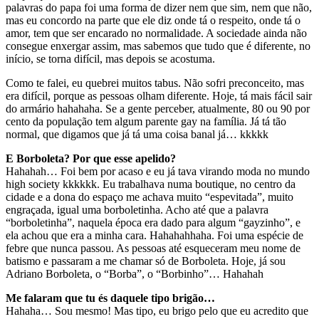
palavras do papa foi uma forma de dizer nem que sim, nem que não,
mas eu concordo na parte que ele diz onde tá o respeito, onde tá o
amor, tem que ser encarado no normalidade. A sociedade ainda não
consegue enxergar assim, mas sabemos que tudo que é diferente, no
início, se torna difícil, mas depois se acostuma.
Como te falei, eu quebrei muitos tabus. Não sofri preconceito, mas
era difícil, porque as pessoas olham diferente. Hoje, tá mais fácil sair
do armário hahahaha. Se a gente perceber, atualmente, 80 ou 90 por
cento da população tem algum parente gay na família. Já tá tão
normal, que digamos que já tá uma coisa banal já… kkkkk
E Borboleta? Por que esse apelido?
Hahahah… Foi bem por acaso e eu já tava virando moda no mundo
high society kkkkkk. Eu trabalhava numa boutique, no centro da
cidade e a dona do espaço me achava muito “espevitada”, muito
engraçada, igual uma borboletinha. Acho até que a palavra
“borboletinha”, naquela época era dado para algum “gayzinho”, e
ela achou que era a minha cara. Hahahahhaha. Foi uma espécie de
febre que nunca passou. As pessoas até esqueceram meu nome de
batismo e passaram a me chamar só de Borboleta. Hoje, já sou
Adriano Borboleta, o “Borba”, o “Borbinho”… Hahahah
Me falaram que tu és daquele tipo brigão…
Hahaha… Sou mesmo! Mas tipo, eu brigo pelo que eu acredito que