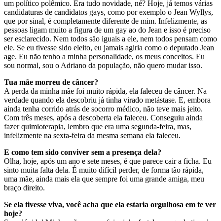
um político polêmico. Era tudo novidade, né? Hoje, já temos várias
candidaturas de candidatos gays, como por exemplo o Jean Wyllys,
que por sinal, é completamente diferente de mim. Infelizmente, as
pessoas ligam muito a figura de um gay ao do Jean e isso é preciso
ser esclarecido. Nem todos são iguais a ele, nem todos pensam como
ele. Se eu tivesse sido eleito, eu jamais agiria como o deputado Jean
age. Eu não tenho a minha personalidade, os meus conceitos. Eu
sou normal, sou o Adriano da população, não quero mudar isso.
Tua mãe morreu de câncer?
A perda da minha mãe foi muito rápida, ela faleceu de câncer. Na
verdade quando ela descobriu já tinha virado metástase. E, embora
ainda tenha corrido atrás de socorro médico, não teve mais jeito.
Com três meses, após a descoberta ela faleceu. Conseguiu ainda
fazer quimioterapia, lembro que era uma segunda-feira, mas,
infelizmente na sexta-feira da mesma semana ela faleceu.
E como tem sido conviver sem a presença dela?
Olha, hoje, após um ano e sete meses, é que parece cair a ficha. Eu
sinto muita falta dela. É muito difícil perder, de forma tão rápida,
uma mãe, ainda mais ela que sempre foi uma grande amiga, meu
braço direito.
Se ela tivesse viva, você acha que ela estaria orgulhosa em te ver
hoje?