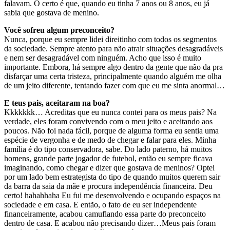
falavam. O certo é que, quando eu tinha 7 anos ou 8 anos, eu já
sabia que gostava de menino.
Você sofreu algum preconceito?
Nunca, porque eu sempre lidei direitinho com todos os segmentos
da sociedade. Sempre atento para não atrair situações desagradáveis
e nem ser desagradável com ninguém. Acho que isso é muito
importante. Embora, há sempre algo dentro da gente que não da pra
disfarçar uma certa tristeza, principalmente quando alguém me olha
de um jeito diferente, tentando fazer com que eu me sinta anormal…
E teus pais, aceitaram na boa?
Kkkkkkk… Acreditas que eu nunca contei para os meus pais? Na
verdade, eles foram convivendo com o meu jeito e aceitando aos
poucos. Não foi nada fácil, porque de alguma forma eu sentia uma
espécie de vergonha e de medo de chegar e falar para eles. Minha
família é do tipo conservadora, sabe. Do lado paterno, há muitos
homens, grande parte jogador de futebol, então eu sempre ficava
imaginando, como chegar e dizer que gostava de meninos? Optei
por um lado bem estrategista do tipo de quando muitos querem sair
da barra da saia da mãe e procura independência financeira. Deu
certo! hahahhaha Eu fui me desenvolvendo e ocupando espaços na
sociedade e em casa. E então, o fato de eu ser independente
financeiramente, acabou camuflando essa parte do preconceito
dentro de casa. E acabou não precisando dizer…Meus pais foram