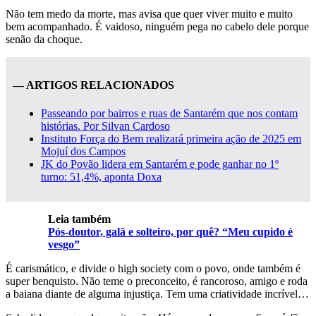
Não tem medo da morte, mas avisa que quer viver muito e muito
bem acompanhado. É vaidoso, ninguém pega no cabelo dele porque
senão da choque.
— ARTIGOS RELACIONADOS
Passeando por bairros e ruas de Santarém que nos contam
histórias. Por Silvan Cardoso
Instituto Força do Bem realizará primeira ação de 2025 em
Mojuí dos Campos
JK do Povão lidera em Santarém e pode ganhar no 1º
turno: 51,4%, aponta Doxa
Leia também
Pós-doutor, galã e solteiro, por quê? “Meu cupido é
vesgo”
É carismático, e divide o high society com o povo, onde também é
super benquisto. Não teme o preconceito, é rancoroso, amigo e roda
a baiana diante de alguma injustiça. Tem uma criatividade incrível…