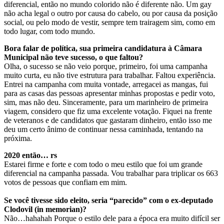
diferencial, então no mundo colorido não é diferente não. Um gay
não acha legal o outro por causa do cabelo, ou por causa da posição
social, ou pelo modo de vestir, sempre tem trairagem sim, como em
todo lugar, com todo mundo.
Bora falar de política, sua primeira candidatura à Câmara
Municipal não teve sucesso, o que faltou?
Olha, o sucesso se não veio porque, primeiro, foi uma campanha
muito curta, eu não tive estrutura para trabalhar. Faltou experiência.
Entrei na campanha com muita vontade, arregacei as mangas, fui
para as casas das pessoas apresentar minhas propostas e pedir voto,
sim, mas não deu. Sinceramente, para um marinheiro de primeira
viagem, considero que fiz uma excelente votação. Fiquei na frente
de veteranos e de candidatos que gastaram dinheiro, então isso me
deu um certo ânimo de continuar nessa caminhada, tentando na
próxima.
2020 então… rs
Estarei firme e forte e com todo o meu estilo que foi um grande
diferencial na campanha passada. Vou trabalhar para triplicar os 663
votos de pessoas que confiam em mim.
Se você tivesse sido eleito, seria “parecido” com o ex-deputado
Clodovil (in memorian)?
Não…hahahah Porque o estilo dele para a época era muito difícil ser