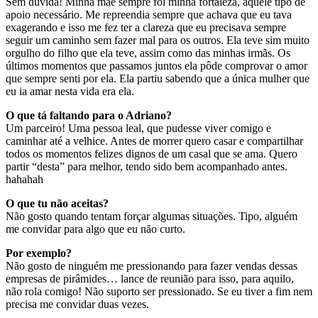
Sem dúvida! Minha mãe sempre foi minha fortaleza, aquele tipo de
apoio necessário. Me repreendia sempre que achava que eu tava
exagerando e isso me fez ter a clareza que eu precisava sempre
seguir um caminho sem fazer mal para os outros. Ela teve sim muito
orgulho do filho que ela teve, assim como das minhas irmãs. Os
últimos momentos que passamos juntos ela pôde comprovar o amor
que sempre senti por ela. Ela partiu sabendo que a única mulher que
eu ia amar nesta vida era ela.
O que tá faltando para o Adriano?
Um parceiro! Uma pessoa leal, que pudesse viver comigo e
caminhar até a velhice. Antes de morrer quero casar e compartilhar
todos os momentos felizes dignos de um casal que se ama. Quero
partir “desta” para melhor, tendo sido bem acompanhado antes.
hahahah
O que tu não aceitas?
Não gosto quando tentam forçar algumas situações. Tipo, alguém
me convidar para algo que eu não curto.
Por exemplo?
Não gosto de ninguém me pressionando para fazer vendas dessas
empresas de pirâmides… lance de reunião para isso, para aquilo,
não rola comigo! Não suporto ser pressionado. Se eu tiver a fim nem
precisa me convidar duas vezes.