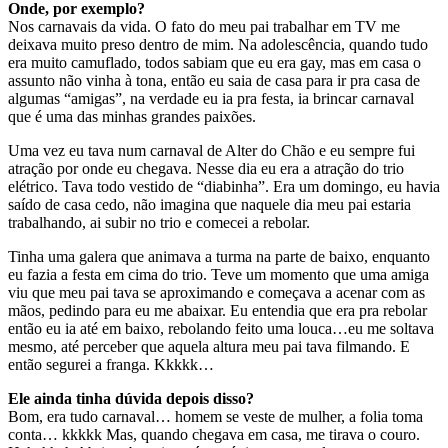
Onde, por exemplo?
Nos carnavais da vida. O fato do meu pai trabalhar em TV me
deixava muito preso dentro de mim. Na adolescência, quando tudo
era muito camuflado, todos sabiam que eu era gay, mas em casa o
assunto não vinha à tona, então eu saia de casa para ir pra casa de
algumas “amigas”, na verdade eu ia pra festa, ia brincar carnaval
que é uma das minhas grandes paixões.
Uma vez eu tava num carnaval de Alter do Chão e eu sempre fui
atração por onde eu chegava. Nesse dia eu era a atração do trio
elétrico. Tava todo vestido de “diabinha”. Era um domingo, eu havia
saído de casa cedo, não imagina que naquele dia meu pai estaria
trabalhando, ai subir no trio e comecei a rebolar.
Tinha uma galera que animava a turma na parte de baixo, enquanto
eu fazia a festa em cima do trio. Teve um momento que uma amiga
viu que meu pai tava se aproximando e começava a acenar com as
mãos, pedindo para eu me abaixar. Eu entendia que era pra rebolar
então eu ia até em baixo, rebolando feito uma louca…eu me soltava
mesmo, até perceber que aquela altura meu pai tava filmando. E
então segurei a franga. Kkkkk…
Ele ainda tinha dúvida depois disso?
Bom, era tudo carnaval… homem se veste de mulher, a folia toma
conta… kkkkk Mas, quando chegava em casa, me tirava o couro.