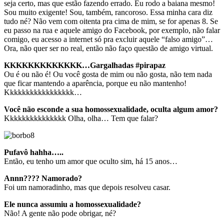
seja certo, mas que estão fazendo errado. Eu rodo a baiana mesmo!
Sou muito exigente! Sou, também, rancoroso. Essa minha cara diz
tudo né? Não vem com oitenta pra cima de mim, se for apenas 8. Se
eu passo na rua e aquele amigo do Facebook, por exemplo, não falar
comigo, eu acesso a internet só pra excluir aquele “falso amigo”…
Ora, não quer ser no real, então não faço questão de amigo virtual.
KKKKKKKKKKKKK…Gargalhadas #pirapaz
Ou é ou não é! Ou você gosta de mim ou não gosta, não tem nada
que ficar mantendo a aparência, porque eu não mantenho!
Kkkkkkkkkkkkkkkkk…
Você não esconde a sua homossexualidade, oculta algum amor?
Kkkkkkkkkkkkkkk Olha, olha… Tem que falar?
Pufavô hahha…..
Então, eu tenho um amor que oculto sim, há 15 anos…
Annn???? Namorado?
Foi um namoradinho, mas que depois resolveu casar.
Ele nunca assumiu a homossexualidade?
Não! A gente não pode obrigar, né?