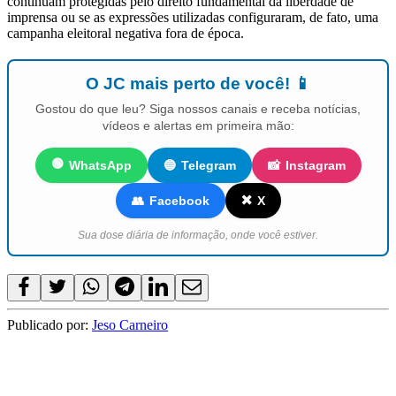
continuam protegidas pelo direito fundamental da liberdade de
imprensa ou se as expressões utilizadas configuraram, de fato, uma
campanha eleitoral negativa fora de época.
O JC mais perto de você! 📱
Gostou do que leu? Siga nossos canais e receba notícias,
vídeos e alertas em primeira mão:
🟢
WhatsApp
🔵
Telegram
📸
Instagram
✖️
👥
Facebook
X
Sua dose diária de informação, onde você estiver.
Publicado por:
Jeso Carneiro