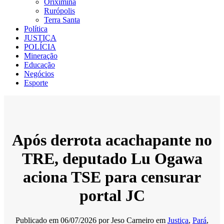
Oriximiná
Rurópolis
Terra Santa
Política
JUSTIÇA
POLÍCIA
Mineração
Educação
Negócios
Esporte
Após derrota acachapante no
TRE, deputado Lu Ogawa
aciona TSE para censurar
portal JC
Publicado em
06/07/2026
por
Jeso Carneiro
em
Justiça
,
Pará
,