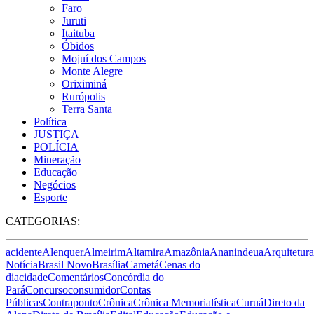
Faro
Juruti
Itaituba
Óbidos
Mojuí dos Campos
Monte Alegre
Oriximiná
Rurópolis
Terra Santa
Política
JUSTIÇA
POLÍCIA
Mineração
Educação
Negócios
Esporte
CATEGORIAS:
acidente
Alenquer
Almeirim
Altamira
Amazônia
Ananindeua
Arquitetura
Notícia
Brasil Novo
Brasília
Cametá
Cenas do
dia
cidade
Comentários
Concórdia do
Pará
Concurso
consumidor
Contas
Públicas
Contraponto
Crônica
Crônica Memorialística
Curuá
Direto da