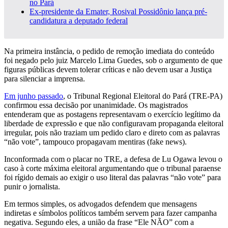
no Pará
Ex-presidente da Emater, Rosival Possidônio lança pré-
candidatura a deputado federal
Na primeira instância, o pedido de remoção imediata do conteúdo
foi negado pelo juiz Marcelo Lima Guedes, sob o argumento de que
figuras públicas devem tolerar críticas e não devem usar a Justiça
para silenciar a imprensa.
Em junho passado
, o Tribunal Regional Eleitoral do Pará (TRE-PA)
confirmou essa decisão por unanimidade. Os magistrados
entenderam que as postagens representavam o exercício legítimo da
liberdade de expressão e que não configuravam propaganda eleitoral
irregular, pois não traziam um pedido claro e direto com as palavras
“não vote”, tampouco propagavam mentiras (fake news).
Inconformada com o placar no TRE, a defesa de Lu Ogawa levou o
caso à corte máxima eleitoral argumentando que o tribunal paraense
foi rígido demais ao exigir o uso literal das palavras “não vote” para
punir o jornalista.
Em termos simples, os advogados defendem que mensagens
indiretas e símbolos políticos também servem para fazer campanha
negativa. Segundo eles, a união da frase “Ele NÃO” com a