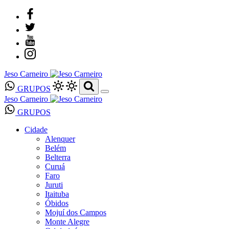
Jeso Carneiro
GRUPOS
Jeso Carneiro
GRUPOS
Cidade
Alenquer
Belém
Belterra
Curuá
Faro
Juruti
Itaituba
Óbidos
Mojuí dos Campos
Monte Alegre