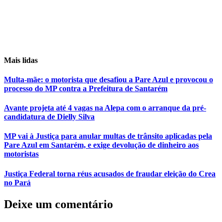
Mais lidas
Multa-mãe: o motorista que desafiou a Pare Azul e provocou o
processo do MP contra a Prefeitura de Santarém
Avante projeta até 4 vagas na Alepa com o arranque da pré-
candidatura de Dielly Silva
MP vai à Justiça para anular multas de trânsito aplicadas pela
Pare Azul em Santarém, e exige devolução de dinheiro aos
motoristas
Justiça Federal torna réus acusados de fraudar eleição do Crea
no Pará
Deixe um comentário