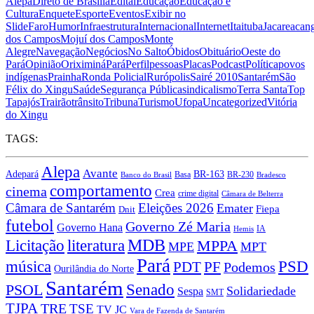
Alepa
Direto de Brasília
Edital
Educação
Educação e
Cultura
Enquete
Esporte
Eventos
Exibir no
Slide
Faro
Humor
Infraestrutura
Internacional
Internet
Itaituba
Jacareacan
dos Campos
Mojuí dos Campos
Monte
Alegre
Navegação
Negócios
No Salto
Óbidos
Obituário
Oeste do
Pará
Opinião
Oriximiná
Pará
Perfil
pessoas
Placas
Podcast
Política
povos
indígenas
Prainha
Ronda Policial
Rurópolis
Sairé 2010
Santarém
São
Félix do Xingu
Saúde
Segurança Pública
sindicalismo
Terra Santa
Top
Tapajós
Trairão
trânsito
Tribuna
Turismo
Ufopa
Uncategorized
Vitória
do Xingu
TAGS:
Alepa
Avante
BR-163
Adepará
Basa
BR-230
Banco do Brasil
Bradesco
comportamento
cinema
Crea
crime digital
Câmara de Belterra
Câmara de Santarém
Eleições 2026
Emater
Fiepa
Dnit
futebol
Governo Zé Maria
Governo Hana
IA
Hemis
MDB
Licitação
literatura
MPPA
MPE
MPT
Pará
PSD
música
PDT
PF
Podemos
Ourilândia do Norte
Santarém
Senado
PSOL
Solidariedade
Sespa
SMT
TJPA
TRE
TSE
TV JC
Vara de Fazenda de Santarém