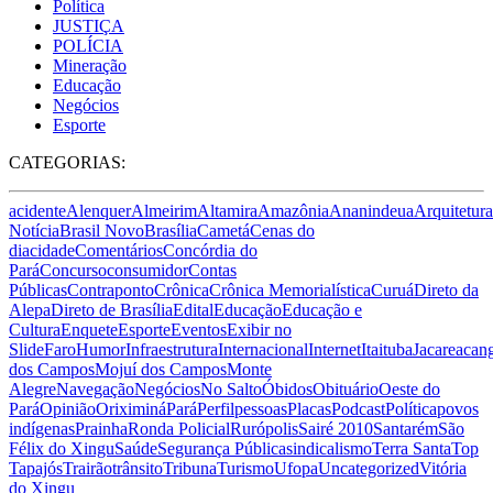
Política
JUSTIÇA
POLÍCIA
Mineração
Educação
Negócios
Esporte
CATEGORIAS:
acidente
Alenquer
Almeirim
Altamira
Amazônia
Ananindeua
Arquitetura
Notícia
Brasil Novo
Brasília
Cametá
Cenas do
dia
cidade
Comentários
Concórdia do
Pará
Concurso
consumidor
Contas
Públicas
Contraponto
Crônica
Crônica Memorialística
Curuá
Direto da
Alepa
Direto de Brasília
Edital
Educação
Educação e
Cultura
Enquete
Esporte
Eventos
Exibir no
Slide
Faro
Humor
Infraestrutura
Internacional
Internet
Itaituba
Jacareacan
dos Campos
Mojuí dos Campos
Monte
Alegre
Navegação
Negócios
No Salto
Óbidos
Obituário
Oeste do
Pará
Opinião
Oriximiná
Pará
Perfil
pessoas
Placas
Podcast
Política
povos
indígenas
Prainha
Ronda Policial
Rurópolis
Sairé 2010
Santarém
São
Félix do Xingu
Saúde
Segurança Pública
sindicalismo
Terra Santa
Top
Tapajós
Trairão
trânsito
Tribuna
Turismo
Ufopa
Uncategorized
Vitória
do Xingu