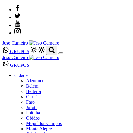
Jeso Carneiro
GRUPOS
Jeso Carneiro
GRUPOS
Cidade
Alenquer
Belém
Belterra
Curuá
Faro
Juruti
Itaituba
Óbidos
Mojuí dos Campos
Monte Alegre