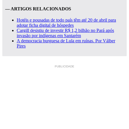
— ARTIGOS RELACIONADOS
Hotéis e pousadas de todo país têm até 20 de abril para
adotar ficha digital de hóspedes
Cargill desistiu de investir R$ 1,2 bilhão no Pará após
invasão por indígenas em Santarém
A democracia burguesa de Lula em ruínas. Por Válber
Pires
PUBLICIDADE