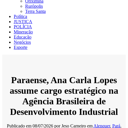
Oriximiná
Rurópolis
Terra Santa
Política
JUSTIÇA
POLÍCIA
Mineração
Educação
Negócios
Esporte
Paraense, Ana Carla Lopes
assume cargo estratégico na
Agência Brasileira de
Desenvolvimento Industrial
Publicado em
08/07/2026
por
Jeso Carneiro
em
Alenquer
,
Pará
,