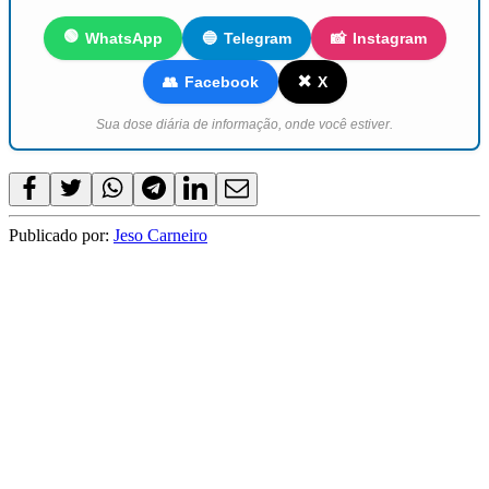
🟢
WhatsApp
🔵
Telegram
📸
Instagram
✖️
👥
Facebook
X
Sua dose diária de informação, onde você estiver.
Publicado por:
Jeso Carneiro