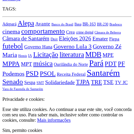
TAGS:
Alepa
Avante
BR-163
Adepará
Basa
BR-230
Banco do Brasil
Bradesco
comportamento
cinema
Crea
crime digital
Câmara de Belterra
Câmara de Santarém
Eleições 2026
Emater
Fiepa
Dnit
futebol
Governo Lula 3
Governo Zé
Governo Hana
MDB
Licitação
literatura
Maria
MPE
IA
Hemis
Pará
MPPA
música
PDT
PF
MPT
Ourilândia do Norte
Santarém
PSD
PSOL
Podemos
Receita Federal
Senado
TJPA
TRE
TSE
Solidariedade
Sespa
TV JC
SMT
Vara de Fazenda de Santarém
Privacidade e cookies:
Esse site utiliza cookies. Ao continuar a usar este site, você concorda
com seu uso. Para saber mais, inclusive sobre como controlar os
cookies, consulte:
Mais informações
Sim, permito cookies