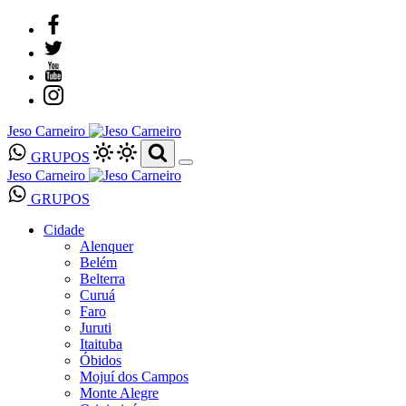
Jeso Carneiro
GRUPOS
Jeso Carneiro
GRUPOS
Cidade
Alenquer
Belém
Belterra
Curuá
Faro
Juruti
Itaituba
Óbidos
Mojuí dos Campos
Monte Alegre