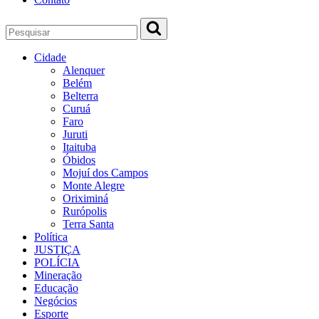
Cidade
Alenquer
Belém
Belterra
Curuá
Faro
Juruti
Itaituba
Óbidos
Mojuí dos Campos
Monte Alegre
Oriximiná
Rurópolis
Terra Santa
Política
JUSTIÇA
POLÍCIA
Mineração
Educação
Negócios
Esporte