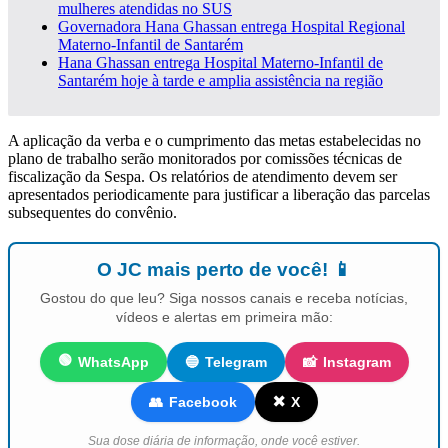
mulheres atendidas no SUS
Governadora Hana Ghassan entrega Hospital Regional
Materno-Infantil de Santarém
Hana Ghassan entrega Hospital Materno-Infantil de
Santarém hoje à tarde e amplia assistência na região
A aplicação da verba e o cumprimento das metas estabelecidas no
plano de trabalho serão monitorados por comissões técnicas de
fiscalização da Sespa. Os relatórios de atendimento devem ser
apresentados periodicamente para justificar a liberação das parcelas
subsequentes do convênio.
O JC mais perto de você! 📱
Gostou do que leu? Siga nossos canais e receba notícias,
vídeos e alertas em primeira mão:
🟢
WhatsApp
🔵
Telegram
📸
Instagram
✖️
👥
Facebook
X
Sua dose diária de informação, onde você estiver.