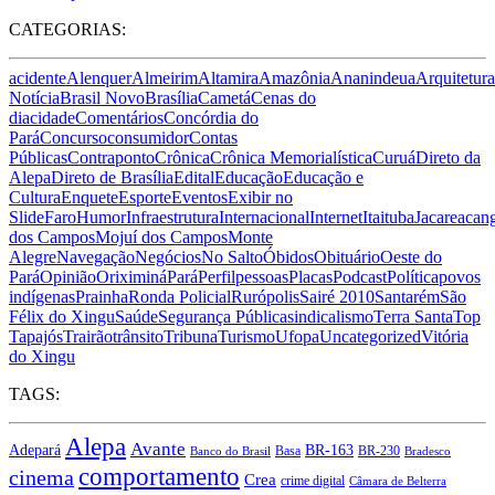
CATEGORIAS:
acidente
Alenquer
Almeirim
Altamira
Amazônia
Ananindeua
Arquitetura
Notícia
Brasil Novo
Brasília
Cametá
Cenas do
dia
cidade
Comentários
Concórdia do
Pará
Concurso
consumidor
Contas
Públicas
Contraponto
Crônica
Crônica Memorialística
Curuá
Direto da
Alepa
Direto de Brasília
Edital
Educação
Educação e
Cultura
Enquete
Esporte
Eventos
Exibir no
Slide
Faro
Humor
Infraestrutura
Internacional
Internet
Itaituba
Jacareacan
dos Campos
Mojuí dos Campos
Monte
Alegre
Navegação
Negócios
No Salto
Óbidos
Obituário
Oeste do
Pará
Opinião
Oriximiná
Pará
Perfil
pessoas
Placas
Podcast
Política
povos
indígenas
Prainha
Ronda Policial
Rurópolis
Sairé 2010
Santarém
São
Félix do Xingu
Saúde
Segurança Pública
sindicalismo
Terra Santa
Top
Tapajós
Trairão
trânsito
Tribuna
Turismo
Ufopa
Uncategorized
Vitória
do Xingu
TAGS:
Alepa
Avante
BR-163
Adepará
Basa
BR-230
Banco do Brasil
Bradesco
comportamento
cinema
Crea
crime digital
Câmara de Belterra