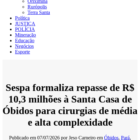
Oriximiná
Rurópolis
Terra Santa
Política
JUSTIÇA
POLÍCIA
Mineração
Educação
Negócios
Esporte
Sespa formaliza repasse de R$
10,3 milhões à Santa Casa de
Óbidos para cirurgias de média
e alta complexidade
Publicado em
07/07/2026
por
Jeso Carneiro
em
Óbidos
,
Pará
,