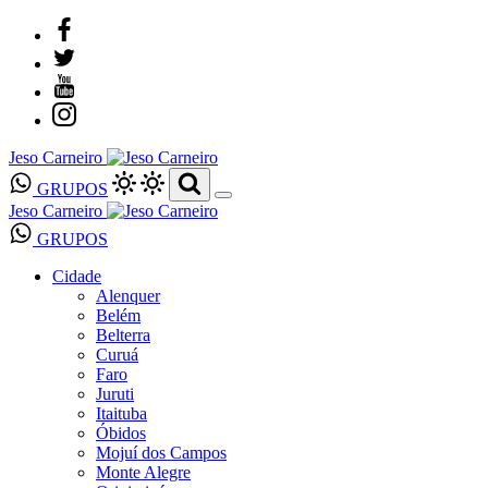
Jeso Carneiro
GRUPOS
Jeso Carneiro
GRUPOS
Cidade
Alenquer
Belém
Belterra
Curuá
Faro
Juruti
Itaituba
Óbidos
Mojuí dos Campos
Monte Alegre