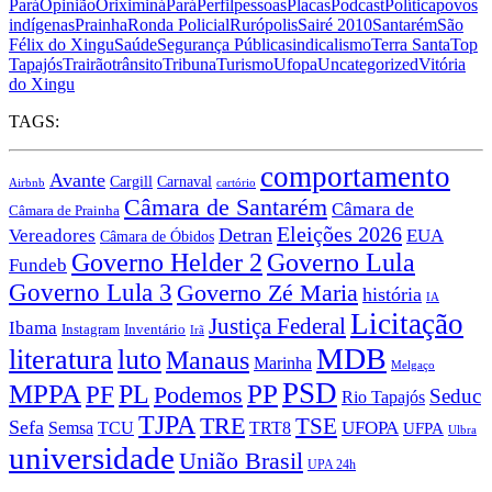
Pará
Opinião
Oriximiná
Pará
Perfil
pessoas
Placas
Podcast
Política
povos
indígenas
Prainha
Ronda Policial
Rurópolis
Sairé 2010
Santarém
São
Félix do Xingu
Saúde
Segurança Pública
sindicalismo
Terra Santa
Top
Tapajós
Trairão
trânsito
Tribuna
Turismo
Ufopa
Uncategorized
Vitória
do Xingu
TAGS:
comportamento
Avante
Carnaval
Cargill
Airbnb
cartório
Câmara de Santarém
Câmara de
Câmara de Prainha
Eleições 2026
Vereadores
Detran
EUA
Câmara de Óbidos
Governo Lula
Governo Helder 2
Fundeb
Governo Lula 3
Governo Zé Maria
história
IA
Licitação
Justiça Federal
Ibama
Instagram
Inventário
Irã
MDB
literatura
luto
Manaus
Marinha
Melgaço
PSD
MPPA
PP
PF
PL
Podemos
Seduc
Rio Tapajós
TJPA
TRE
TSE
Sefa
TRT8
UFOPA
Semsa
TCU
UFPA
Ulbra
universidade
União Brasil
UPA 24h