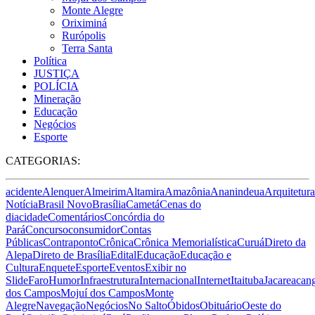
Monte Alegre
Oriximiná
Rurópolis
Terra Santa
Política
JUSTIÇA
POLÍCIA
Mineração
Educação
Negócios
Esporte
CATEGORIAS:
acidente
Alenquer
Almeirim
Altamira
Amazônia
Ananindeua
Arquitetura
Notícia
Brasil Novo
Brasília
Cametá
Cenas do
dia
cidade
Comentários
Concórdia do
Pará
Concurso
consumidor
Contas
Públicas
Contraponto
Crônica
Crônica Memorialística
Curuá
Direto da
Alepa
Direto de Brasília
Edital
Educação
Educação e
Cultura
Enquete
Esporte
Eventos
Exibir no
Slide
Faro
Humor
Infraestrutura
Internacional
Internet
Itaituba
Jacareacan
dos Campos
Mojuí dos Campos
Monte
Alegre
Navegação
Negócios
No Salto
Óbidos
Obituário
Oeste do