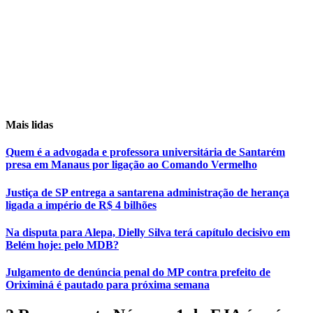
Mais lidas
Quem é a advogada e professora universitária de Santarém
presa em Manaus por ligação ao Comando Vermelho
Justiça de SP entrega a santarena administração de herança
ligada a império de R$ 4 bilhões
Na disputa para Alepa, Dielly Silva terá capítulo decisivo em
Belém hoje: pelo MDB?
Julgamento de denúncia penal do MP contra prefeito de
Oriximiná é pautado para próxima semana