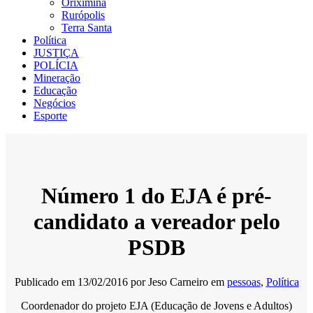
Oriximiná
Rurópolis
Terra Santa
Política
JUSTIÇA
POLÍCIA
Mineração
Educação
Negócios
Esporte
Número 1 do EJA é pré-
candidato a vereador pelo
PSDB
Publicado em
13/02/2016
por
Jeso Carneiro
em
pessoas
,
Política
Coordenador do projeto EJA (Educação de Jovens e Adultos)