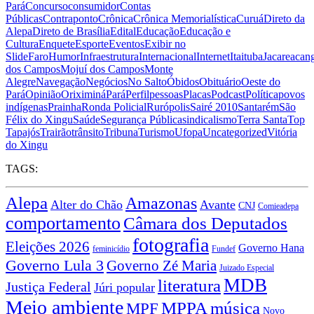
Pará
Concurso
consumidor
Contas
Públicas
Contraponto
Crônica
Crônica Memorialística
Curuá
Direto da
Alepa
Direto de Brasília
Edital
Educação
Educação e
Cultura
Enquete
Esporte
Eventos
Exibir no
Slide
Faro
Humor
Infraestrutura
Internacional
Internet
Itaituba
Jacareacan
dos Campos
Mojuí dos Campos
Monte
Alegre
Navegação
Negócios
No Salto
Óbidos
Obituário
Oeste do
Pará
Opinião
Oriximiná
Pará
Perfil
pessoas
Placas
Podcast
Política
povos
indígenas
Prainha
Ronda Policial
Rurópolis
Sairé 2010
Santarém
São
Félix do Xingu
Saúde
Segurança Pública
sindicalismo
Terra Santa
Top
Tapajós
Trairão
trânsito
Tribuna
Turismo
Ufopa
Uncategorized
Vitória
do Xingu
TAGS:
Alepa
Amazonas
Alter do Chão
Avante
CNJ
Comieadepa
comportamento
Câmara dos Deputados
fotografia
Eleições 2026
Governo Hana
feminicídio
Fundef
Governo Lula 3
Governo Zé Maria
Juizado Especial
MDB
literatura
Justiça Federal
Júri popular
Meio ambiente
MPPA
música
MPF
Novo