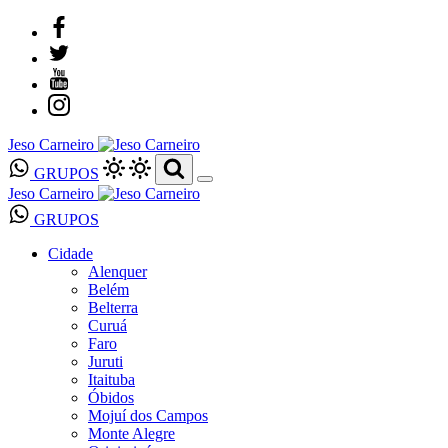
Jeso Carneiro
GRUPOS
Jeso Carneiro
GRUPOS
Cidade
Alenquer
Belém
Belterra
Curuá
Faro
Juruti
Itaituba
Óbidos
Mojuí dos Campos
Monte Alegre