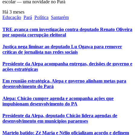
escolar — uma novidade no Pará
Há 3 meses
Educação
Pará
Política
Santarém
TRE avança com investigação contra deputado Renato Oliveira
por suposta corrupção eleitoral
Justiça nega liminar ao deputado Lu Ogawa para remover
críticas de jornalista nas redes sociais
Presidente da Alepa acompanha entregas, decisões de governo e
ações estratégicas
Em reunião estratégica, Alepa e governo alinham metas para
desenvolvimento do Pará
Alepa: Chicão cumpre agenda e acompanha ações que
impulsionam desenvolvimento do PA
Presidente da Alepa, deputado Chicão lidera agendas de
desenvolvimento em municípios paraenses
Martelo batido: Zé Maria e Nélio oficializam acordo e definem