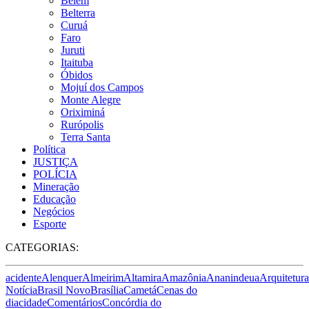
Belém
Belterra
Curuá
Faro
Juruti
Itaituba
Óbidos
Mojuí dos Campos
Monte Alegre
Oriximiná
Rurópolis
Terra Santa
Política
JUSTIÇA
POLÍCIA
Mineração
Educação
Negócios
Esporte
CATEGORIAS:
acidente
Alenquer
Almeirim
Altamira
Amazônia
Ananindeua
Arquitetura
Notícia
Brasil Novo
Brasília
Cametá
Cenas do
dia
cidade
Comentários
Concórdia do