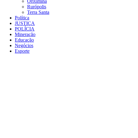
Oriximiná
Rurópolis
Terra Santa
Política
JUSTIÇA
POLÍCIA
Mineração
Educação
Negócios
Esporte