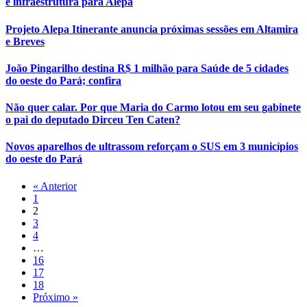
e infraestrutura para Alepa
Projeto Alepa Itinerante anuncia próximas sessões em Altamira
e Breves
João Pingarilho destina R$ 1 milhão para Saúde de 5 cidades
do oeste do Pará; confira
Não quer calar. Por que Maria do Carmo lotou em seu gabinete
o pai do deputado Dirceu Ten Caten?
Novos aparelhos de ultrassom reforçam o SUS em 3 municípios
do oeste do Pará
« Anterior
1
2
3
4
…
16
17
18
Próximo »