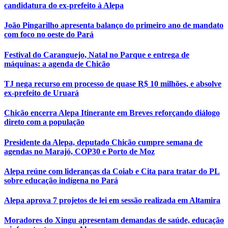
candidatura do ex-prefeito à Alepa
João Pingarilho apresenta balanço do primeiro ano de mandato
com foco no oeste do Pará
Festival do Caranguejo, Natal no Parque e entrega de
máquinas: a agenda de Chicão
TJ nega recurso em processo de quase R$ 10 milhões, e absolve
ex-prefeito de Uruará
Chicão encerra Alepa Itinerante em Breves reforçando diálogo
direto com a população
Presidente da Alepa, deputado Chicão cumpre semana de
agendas no Marajó, COP30 e Porto de Moz
Alepa reúne com lideranças da Coiab e Cita para tratar do PL
sobre educação indígena no Pará
Alepa aprova 7 projetos de lei em sessão realizada em Altamira
Moradores do Xingu apresentam demandas de saúde, educação