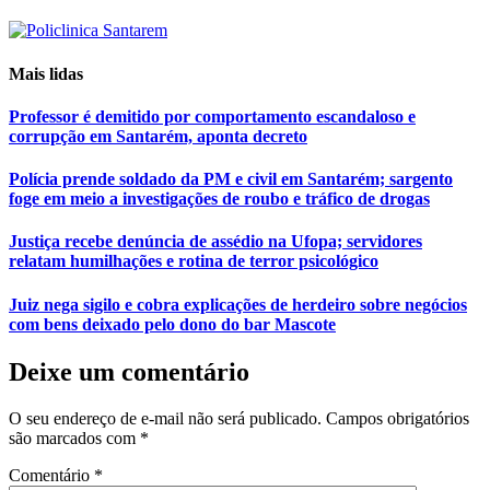
Mais lidas
Professor é demitido por comportamento escandaloso e
corrupção em Santarém, aponta decreto
Polícia prende soldado da PM e civil em Santarém; sargento
foge em meio a investigações de roubo e tráfico de drogas
Justiça recebe denúncia de assédio na Ufopa; servidores
relatam humilhações e rotina de terror psicológico
Juiz nega sigilo e cobra explicações de herdeiro sobre negócios
com bens deixado pelo dono do bar Mascote
Deixe um comentário
O seu endereço de e-mail não será publicado.
Campos obrigatórios
são marcados com
*
Comentário
*