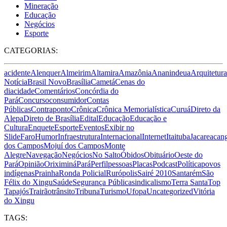
Mineração
Educação
Negócios
Esporte
CATEGORIAS:
acidente
Alenquer
Almeirim
Altamira
Amazônia
Ananindeua
Arquitetura
Notícia
Brasil Novo
Brasília
Cametá
Cenas do
dia
cidade
Comentários
Concórdia do
Pará
Concurso
consumidor
Contas
Públicas
Contraponto
Crônica
Crônica Memorialística
Curuá
Direto da
Alepa
Direto de Brasília
Edital
Educação
Educação e
Cultura
Enquete
Esporte
Eventos
Exibir no
Slide
Faro
Humor
Infraestrutura
Internacional
Internet
Itaituba
Jacareacan
dos Campos
Mojuí dos Campos
Monte
Alegre
Navegação
Negócios
No Salto
Óbidos
Obituário
Oeste do
Pará
Opinião
Oriximiná
Pará
Perfil
pessoas
Placas
Podcast
Política
povos
indígenas
Prainha
Ronda Policial
Rurópolis
Sairé 2010
Santarém
São
Félix do Xingu
Saúde
Segurança Pública
sindicalismo
Terra Santa
Top
Tapajós
Trairão
trânsito
Tribuna
Turismo
Ufopa
Uncategorized
Vitória
do Xingu
TAGS: