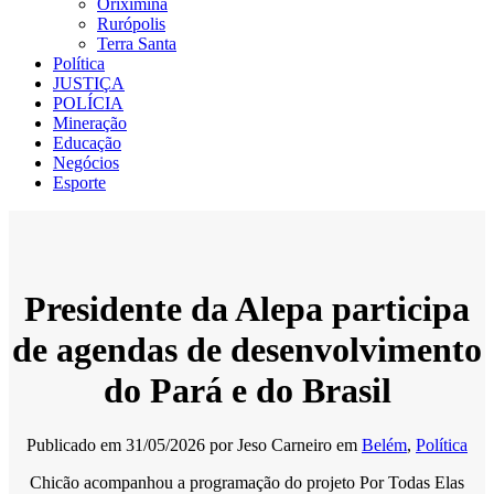
Oriximiná
Rurópolis
Terra Santa
Política
JUSTIÇA
POLÍCIA
Mineração
Educação
Negócios
Esporte
Presidente da Alepa participa
de agendas de desenvolvimento
do Pará e do Brasil
Publicado em
31/05/2026
por
Jeso Carneiro
em
Belém
,
Política
Chicão acompanhou a programação do projeto Por Todas Elas