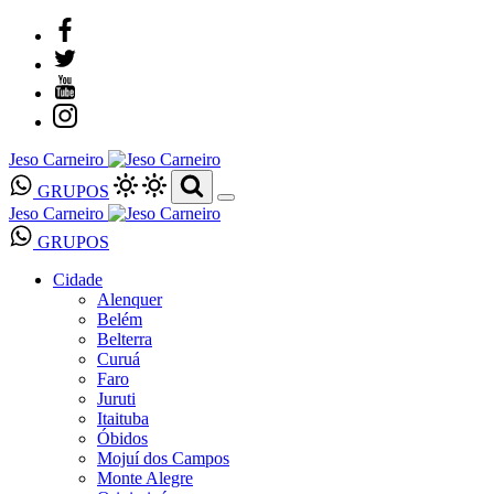
Jeso Carneiro
GRUPOS
Jeso Carneiro
GRUPOS
Cidade
Alenquer
Belém
Belterra
Curuá
Faro
Juruti
Itaituba
Óbidos
Mojuí dos Campos
Monte Alegre