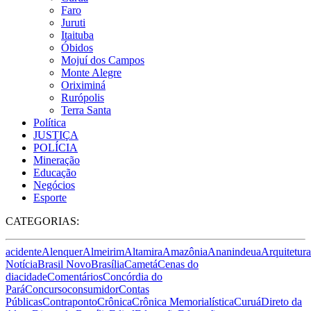
Faro
Juruti
Itaituba
Óbidos
Mojuí dos Campos
Monte Alegre
Oriximiná
Rurópolis
Terra Santa
Política
JUSTIÇA
POLÍCIA
Mineração
Educação
Negócios
Esporte
CATEGORIAS:
acidente
Alenquer
Almeirim
Altamira
Amazônia
Ananindeua
Arquitetura
Notícia
Brasil Novo
Brasília
Cametá
Cenas do
dia
cidade
Comentários
Concórdia do
Pará
Concurso
consumidor
Contas
Públicas
Contraponto
Crônica
Crônica Memorialística
Curuá
Direto da