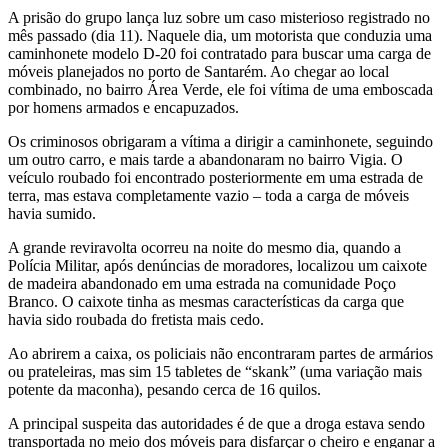
A prisão do grupo lança luz sobre um caso misterioso registrado no
mês passado (dia 11). Naquele dia, um motorista que conduzia uma
caminhonete modelo D-20 foi contratado para buscar uma carga de
móveis planejados no porto de Santarém. Ao chegar ao local
combinado, no bairro Área Verde, ele foi vítima de uma emboscada
por homens armados e encapuzados.
Os criminosos obrigaram a vítima a dirigir a caminhonete, seguindo
um outro carro, e mais tarde a abandonaram no bairro Vigia. O
veículo roubado foi encontrado posteriormente em uma estrada de
terra, mas estava completamente vazio – toda a carga de móveis
havia sumido.
A grande reviravolta ocorreu na noite do mesmo dia, quando a
Polícia Militar, após denúncias de moradores, localizou um caixote
de madeira abandonado em uma estrada na comunidade Poço
Branco. O caixote tinha as mesmas características da carga que
havia sido roubada do fretista mais cedo.
Ao abrirem a caixa, os policiais não encontraram partes de armários
ou prateleiras, mas sim 15 tabletes de “skank” (uma variação mais
potente da maconha), pesando cerca de 16 quilos.
A principal suspeita das autoridades é de que a droga estava sendo
transportada no meio dos móveis para disfarçar o cheiro e enganar a