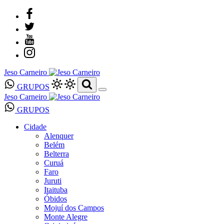
Jeso Carneiro
GRUPOS
Jeso Carneiro
GRUPOS
Cidade
Alenquer
Belém
Belterra
Curuá
Faro
Juruti
Itaituba
Óbidos
Mojuí dos Campos
Monte Alegre