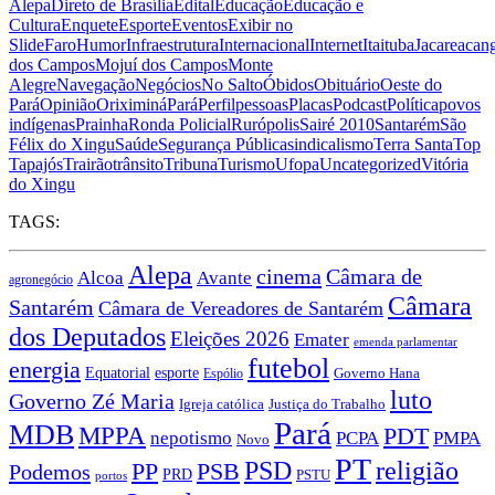
Alepa
Direto de Brasília
Edital
Educação
Educação e
Cultura
Enquete
Esporte
Eventos
Exibir no
Slide
Faro
Humor
Infraestrutura
Internacional
Internet
Itaituba
Jacareacan
dos Campos
Mojuí dos Campos
Monte
Alegre
Navegação
Negócios
No Salto
Óbidos
Obituário
Oeste do
Pará
Opinião
Oriximiná
Pará
Perfil
pessoas
Placas
Podcast
Política
povos
indígenas
Prainha
Ronda Policial
Rurópolis
Sairé 2010
Santarém
São
Félix do Xingu
Saúde
Segurança Pública
sindicalismo
Terra Santa
Top
Tapajós
Trairão
trânsito
Tribuna
Turismo
Ufopa
Uncategorized
Vitória
do Xingu
TAGS:
Alepa
cinema
Câmara de
Alcoa
Avante
agronegócio
Câmara
Santarém
Câmara de Vereadores de Santarém
dos Deputados
Eleições 2026
Emater
emenda parlamentar
futebol
energia
Equatorial
esporte
Governo Hana
Espólio
luto
Governo Zé Maria
Igreja católica
Justiça do Trabalho
Pará
MDB
MPPA
PDT
nepotismo
PCPA
PMPA
Novo
PT
PSD
religião
PP
PSB
Podemos
PRD
PSTU
portos