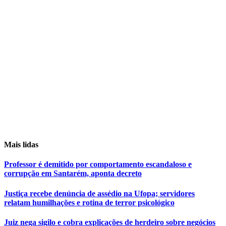
Mais lidas
Professor é demitido por comportamento escandaloso e
corrupção em Santarém, aponta decreto
Justiça recebe denúncia de assédio na Ufopa; servidores
relatam humilhações e rotina de terror psicológico
Juiz nega sigilo e cobra explicações de herdeiro sobre negócios