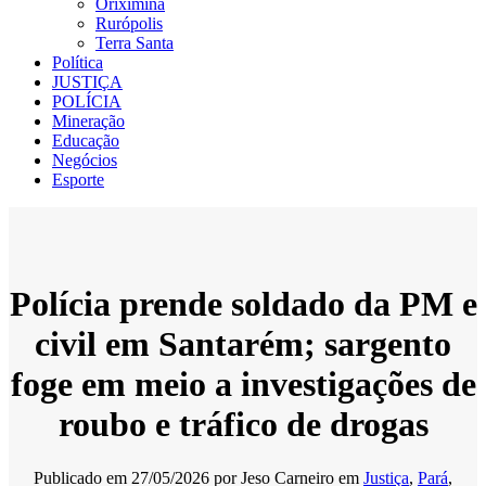
Oriximiná
Rurópolis
Terra Santa
Política
JUSTIÇA
POLÍCIA
Mineração
Educação
Negócios
Esporte
Polícia prende soldado da PM e
civil em Santarém; sargento
foge em meio a investigações de
roubo e tráfico de drogas
Publicado em
27/05/2026
por
Jeso Carneiro
em
Justiça
,
Pará
,