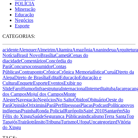
POLÍCIA
Mineração
Educação
Negócios
Esporte
CATEGORIAS:
acidente
Alenquer
Almeirim
Altamira
Amazônia
Ananindeua
Arquitetura
Notícia
Brasil Novo
Brasília
Cametá
Cenas do
dia
cidade
Comentários
Concórdia do
Pará
Concurso
consumidor
Contas
Públicas
Contraponto
Crônica
Crônica Memorialística
Curuá
Direto da
Alepa
Direto de Brasília
Edital
Educação
Educação e
Cultura
Enquete
Esporte
Eventos
Exibir no
Slide
Faro
Humor
Infraestrutura
Internacional
Internet
Itaituba
Jacareacan
dos Campos
Mojuí dos Campos
Monte
Alegre
Navegação
Negócios
No Salto
Óbidos
Obituário
Oeste do
Pará
Opinião
Oriximiná
Pará
Perfil
pessoas
Placas
Podcast
Política
povos
indígenas
Prainha
Ronda Policial
Rurópolis
Sairé 2010
Santarém
São
Félix do Xingu
Saúde
Segurança Pública
sindicalismo
Terra Santa
Top
Tapajós
Trairão
trânsito
Tribuna
Turismo
Ufopa
Uncategorized
Vitória
do Xingu
TAGS: