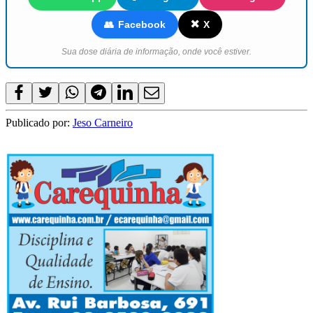
✖️
👥
Facebook
X
Sua dose diária de informação, onde você estiver.
Publicado por:
Jeso Carneiro