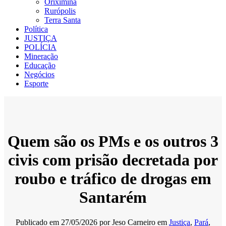
Oriximiná
Rurópolis
Terra Santa
Política
JUSTIÇA
POLÍCIA
Mineração
Educação
Negócios
Esporte
Quem são os PMs e os outros 3
civis com prisão decretada por
roubo e tráfico de drogas em
Santarém
Publicado em
27/05/2026
por
Jeso Carneiro
em
Justiça
,
Pará
,