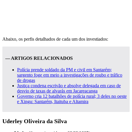
Abaixo, os perfis detalhados de cada um dos investiados:
— ARTIGOS RELACIONADOS
Polícia prende soldado da PM e civil em Santarém;
sargento foge em meio a investigações de roubo e tráfico
de drogas
Justiça condena escrivão e absolve delegada em caso de
desvio de taxas de alvarás em Jacareacanga
Governo cria 12 batalhões de polícia rural; 3 deles no oeste
e Xingu: Santarém, Itaituba e Altamira
Uderley Oliveira da Silva