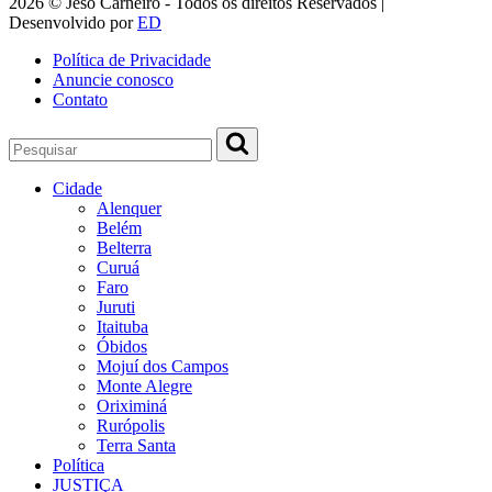
2026 © Jeso Carneiro - Todos os direitos Reservados |
Desenvolvido por
ED
Política de Privacidade
Anuncie conosco
Contato
Cidade
Alenquer
Belém
Belterra
Curuá
Faro
Juruti
Itaituba
Óbidos
Mojuí dos Campos
Monte Alegre
Oriximiná
Rurópolis
Terra Santa
Política
JUSTIÇA