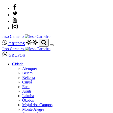
Jeso Carneiro
GRUPOS
Jeso Carneiro
GRUPOS
Cidade
Alenquer
Belém
Belterra
Curuá
Faro
Juruti
Itaituba
Óbidos
Mojuí dos Campos
Monte Alegre