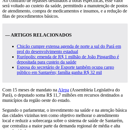
Ao contrário de repasses destinados a obras específicas, esse valor
será voltado ao custeio da saúde, permitindo a manutenção de postos
de atendimento, compra de medicamentos e insumos, e a redução de
filas de procedimentos básicos.
— ARTIGOS RELACIONADOS
Chicão cumpre extensa agenda de norte a sul do Pará em
prol do desenvolvimento estadual
Rurópolis: emenda de R$ 1 milhão de João Pingarilho é
depositada para custeio da saúde
Esposa do secretário de Esporte também ocupa cargo
público em Santarém; família ganha R$ 32 mil
Com 15 meses de mandato na
Alepa
(Assembleia Legislativa do
Pará), o deputado soma R$ 11,7 milhões em recursos destinados a
municípios da região oeste do estado.
Segundo o parlamentar, o investimento na saúde e na atenção básica
das cidades vizinhas tem como objetivo melhorar o atendimento
local e reduzir a sobrecarga sobre o sistema de saúde de Santarém,
que centraliza a maior parte da demanda regional de média e alta