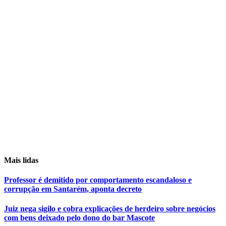
Mais lidas
Professor é demitido por comportamento escandaloso e
corrupção em Santarém, aponta decreto
Juiz nega sigilo e cobra explicações de herdeiro sobre negócios
com bens deixado pelo dono do bar Mascote