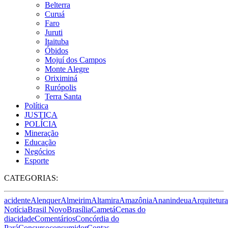
Belterra
Curuá
Faro
Juruti
Itaituba
Óbidos
Mojuí dos Campos
Monte Alegre
Oriximiná
Rurópolis
Terra Santa
Política
JUSTIÇA
POLÍCIA
Mineração
Educação
Negócios
Esporte
CATEGORIAS:
acidente
Alenquer
Almeirim
Altamira
Amazônia
Ananindeua
Arquitetura
Notícia
Brasil Novo
Brasília
Cametá
Cenas do
dia
cidade
Comentários
Concórdia do
Pará
Concurso
consumidor
Contas