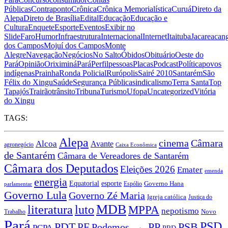
Públicas
Contraponto
Crônica
Crônica Memorialística
Curuá
Direto da
Alepa
Direto de Brasília
Edital
Educação
Educação e
Cultura
Enquete
Esporte
Eventos
Exibir no
Slide
Faro
Humor
Infraestrutura
Internacional
Internet
Itaituba
Jacareacan
dos Campos
Mojuí dos Campos
Monte
Alegre
Navegação
Negócios
No Salto
Óbidos
Obituário
Oeste do
Pará
Opinião
Oriximiná
Pará
Perfil
pessoas
Placas
Podcast
Política
povos
indígenas
Prainha
Ronda Policial
Rurópolis
Sairé 2010
Santarém
São
Félix do Xingu
Saúde
Segurança Pública
sindicalismo
Terra Santa
Top
Tapajós
Trairão
trânsito
Tribuna
Turismo
Ufopa
Uncategorized
Vitória
do Xingu
TAGS:
Alepa
cinema
Câmara
Alcoa
Avante
agronegócio
Caixa Econômica
de Santarém
Câmara de Vereadores de Santarém
Câmara dos Deputados
Eleições 2026
Emater
emenda
energia
Equatorial
esporte
Governo Hana
Espólio
parlamentar
Governo Lula
Governo Zé Maria
Igreja católica
Justiça do
MDB
literatura
luto
MPPA
nepotismo
Novo
Trabalho
Pará
PSD
PP
PSB
PDT
PF
Podemos
PCPA