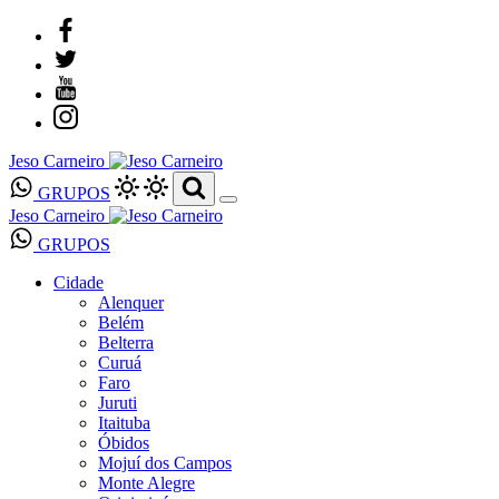
Jeso Carneiro
GRUPOS
Jeso Carneiro
GRUPOS
Cidade
Alenquer
Belém
Belterra
Curuá
Faro
Juruti
Itaituba
Óbidos
Mojuí dos Campos
Monte Alegre