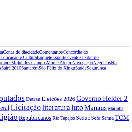
tá
Cenas do dia
cidade
Comentários
Concórdia do
o
Educação e Cultura
Enquete
Esporte
Eventos
Exibir no
Campos
Mojuí dos Campos
Monte Alegre
Navegação
Negócios
No
s
Sairé 2010
Santarém
São Félix do Xingu
Saúde
Segurança
putados
Governo Helder 2
Eleições 2026
Detran
Licitação
literatura
luto
Manaus
eral
Marinha
ligião
TCM
Republicanos
Seduc
Sefa
Rio Tapajós
Semsa