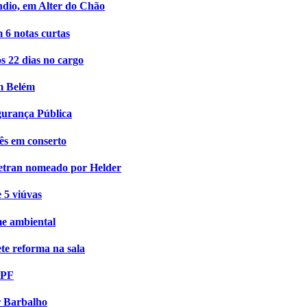
ndio, em Alter do Chão
 6 notas curtas
s 22 dias no cargo
em Belém
egurança Pública
ês em conserto
Setran nomeado por Helder
 5 viúvas
me ambiental
te reforma na sala
 PF
r Barbalho