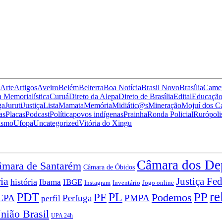
Arte
Artigos
Aveiro
Belém
Belterra
Boa Notícia
Brasil Novo
Brasília
Came
 Memorialística
Curuá
Direto da Alepa
Direto de Brasília
Edital
Educaçã
ga
Juruti
Justiça
Lista
Mamata
Memória
Midiátic@s
Mineração
Mojuí dos 
as
Placas
Podcast
Política
povos indígenas
Prainha
Ronda Policial
Rurópoli
ismo
Ufopa
Uncategorized
Vitória do Xingu
Câmara dos De
mara de Santarém
Câmara de Óbidos
ia
Justiça Fed
história
Ibama
IBGE
Instagram
Jogo online
Inventário
re
PP
PDT
PF
PL
Podemos
CPA
Perfuga
PMPA
perfil
nião Brasil
UPA 24h