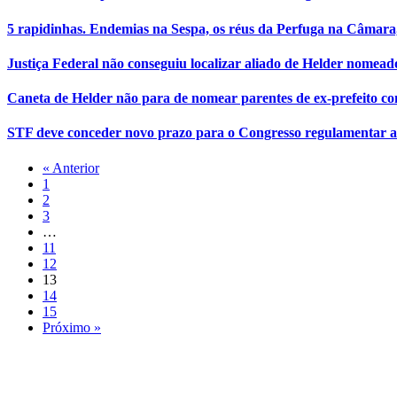
5 rapidinhas. Endemias na Sespa, os réus da Perfuga na Câmara,
Justiça Federal não conseguiu localizar aliado de Helder nomead
Caneta de Helder não para de nomear parentes de ex-prefeito c
STF deve conceder novo prazo para o Congresso regulamentar a
« Anterior
1
2
3
…
11
12
13
14
15
Próximo »