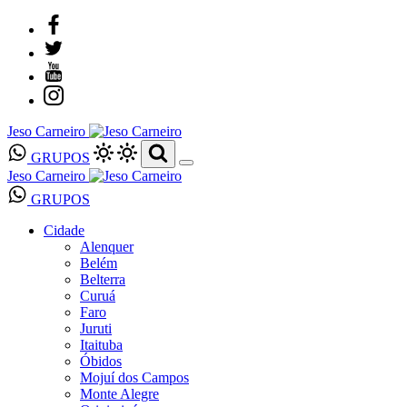
Jeso Carneiro
GRUPOS
Jeso Carneiro
GRUPOS
Cidade
Alenquer
Belém
Belterra
Curuá
Faro
Juruti
Itaituba
Óbidos
Mojuí dos Campos
Monte Alegre