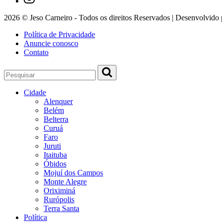
2026 © Jeso Carneiro - Todos os direitos Reservados | Desenvolvido
Política de Privacidade
Anuncie conosco
Contato
Cidade
Alenquer
Belém
Belterra
Curuá
Faro
Juruti
Itaituba
Óbidos
Mojuí dos Campos
Monte Alegre
Oriximiná
Rurópolis
Terra Santa
Política