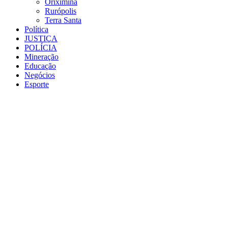
Oriximiná
Rurópolis
Terra Santa
Política
JUSTIÇA
POLÍCIA
Mineração
Educação
Negócios
Esporte