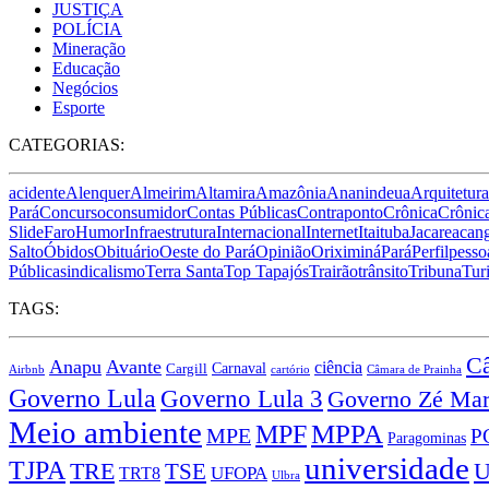
JUSTIÇA
POLÍCIA
Mineração
Educação
Negócios
Esporte
CATEGORIAS:
acidente
Alenquer
Almeirim
Altamira
Amazônia
Ananindeua
Arquitetura
Pará
Concurso
consumidor
Contas Públicas
Contraponto
Crônica
Crônica
Slide
Faro
Humor
Infraestrutura
Internacional
Internet
Itaituba
Jacareacan
Salto
Óbidos
Obituário
Oeste do Pará
Opinião
Oriximiná
Pará
Perfil
pesso
Pública
sindicalismo
Terra Santa
Top Tapajós
Trairão
trânsito
Tribuna
Tur
TAGS:
Câ
Anapu
Avante
ciência
Carnaval
Cargill
Airbnb
cartório
Câmara de Prainha
Governo Lula
Governo Lula 3
Governo Zé Mar
Meio ambiente
MPPA
MPF
MPE
P
Paragominas
universidade
TJPA
TRE
TSE
U
TRT8
UFOPA
Ulbra