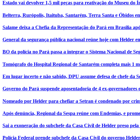
Estado vai devolver 1,5 mil peças para reativação do Museu do Í
Belterra, Rurópolis, Itaituba, Santarém, Terra Santa e Óbidos em
Salame deixa a Chefia da Representação do Pará em Brasília apó
General da segurança pública nacional reúne hoje com Helder 
BO da polícia no Pará passa a integrar o Sistema Nacional de S
Tomógrafo do Hospital Regional de Santarém completa mais 1 m
Em lugar incerto e não sabido, DPU assume defesa de chefe da 
Governo do Pará suspende aposentadoria de 4 ex-governadores e
Nomeado por Helder para chefiar a Setran é condenado por cri
Após denúncia, Regional da Sespa reúne com Endemias, e prome
Sai a exoneração do subchefe da Casa Civil de Helder preso pela
Polícia Federal prende subchefe da Casa Civil do governo Helde