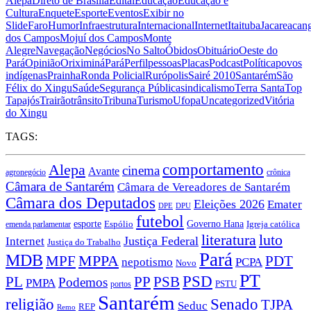
Alepa
Direto de Brasília
Edital
Educação
Educação e
Cultura
Enquete
Esporte
Eventos
Exibir no
Slide
Faro
Humor
Infraestrutura
Internacional
Internet
Itaituba
Jacareacan
dos Campos
Mojuí dos Campos
Monte
Alegre
Navegação
Negócios
No Salto
Óbidos
Obituário
Oeste do
Pará
Opinião
Oriximiná
Pará
Perfil
pessoas
Placas
Podcast
Política
povos
indígenas
Prainha
Ronda Policial
Rurópolis
Sairé 2010
Santarém
São
Félix do Xingu
Saúde
Segurança Pública
sindicalismo
Terra Santa
Top
Tapajós
Trairão
trânsito
Tribuna
Turismo
Ufopa
Uncategorized
Vitória
do Xingu
TAGS:
Alepa
comportamento
cinema
Avante
agronegócio
crônica
Câmara de Santarém
Câmara de Vereadores de Santarém
Câmara dos Deputados
Eleições 2026
Emater
DPU
DPE
futebol
esporte
Governo Hana
Igreja católica
emenda parlamentar
Espólio
literatura
luto
Justiça Federal
Internet
Justiça do Trabalho
Pará
MDB
MPPA
MPF
PDT
nepotismo
PCPA
Novo
PT
PSD
PP
PSB
PL
Podemos
PMPA
PSTU
portos
Santarém
religião
Senado
TJPA
Seduc
REP
Remo