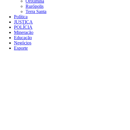
Oriximiná
Rurópolis
Terra Santa
Política
JUSTIÇA
POLÍCIA
Mineração
Educação
Negócios
Esporte