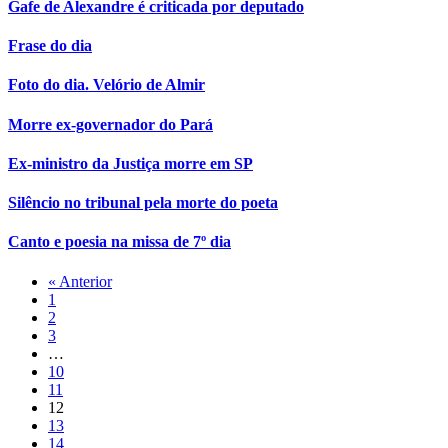
Gafe de Alexandre é criticada por deputado
Frase do dia
Foto do dia. Velório de Almir
Morre ex-governador do Pará
Ex-ministro da Justiça morre em SP
Silêncio no tribunal pela morte do poeta
Canto e poesia na missa de 7º dia
« Anterior
1
2
3
…
10
11
12
13
14