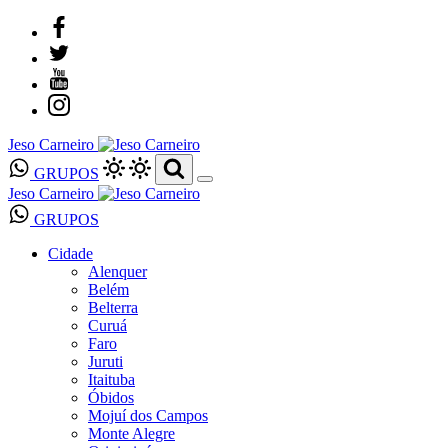
Jeso Carneiro
GRUPOS
Jeso Carneiro
GRUPOS
Cidade
Alenquer
Belém
Belterra
Curuá
Faro
Juruti
Itaituba
Óbidos
Mojuí dos Campos
Monte Alegre