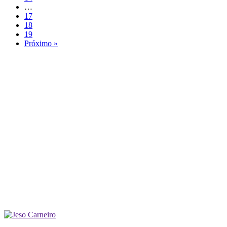
…
17
18
19
Próximo »