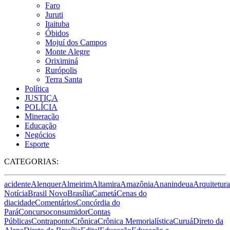
Faro
Juruti
Itaituba
Óbidos
Mojuí dos Campos
Monte Alegre
Oriximiná
Rurópolis
Terra Santa
Política
JUSTIÇA
POLÍCIA
Mineração
Educação
Negócios
Esporte
CATEGORIAS:
acidente
Alenquer
Almeirim
Altamira
Amazônia
Ananindeua
Arquitetura
Notícia
Brasil Novo
Brasília
Cametá
Cenas do
dia
cidade
Comentários
Concórdia do
Pará
Concurso
consumidor
Contas
Públicas
Contraponto
Crônica
Crônica Memorialística
Curuá
Direto da